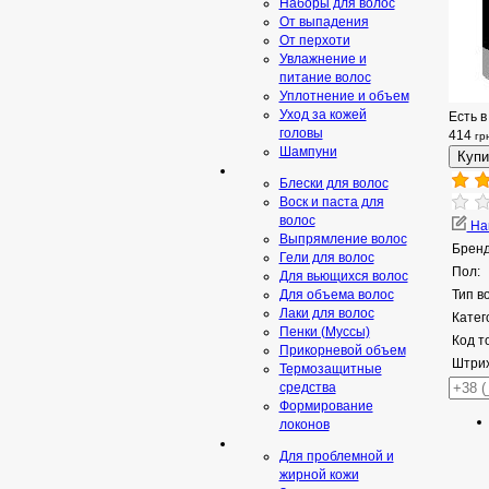
Наборы для волос
От выпадения
От перхоти
Увлажнение и
питание волос
Уплотнение и объем
Уход за кожей
Есть в
головы
414
гр
Шампуни
Блески для волос
Воск и паста для
волос
Нап
Выпрямление волос
Бренд
Гели для волос
Пол:
Для вьющихся волос
Для объема волос
Тип в
Лаки для волос
Катег
Пенки (Муссы)
Код т
Прикорневой объем
Штрих
Термозащитные
средства
Формирование
локонов
Для проблемной и
жирной кожи