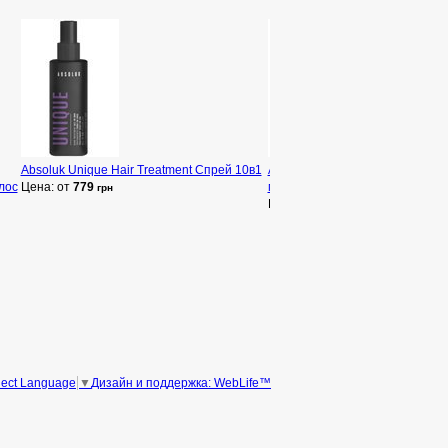
Absoluk Unique Hair Treatment Спрей 10в1
Absoluk Nourishing Oil Serum 
лос
Цена: от
779
масляная сыворотка
грн
Цена: от
806
грн
Дизайн и поддержка: WebLife™
lect Language
▼