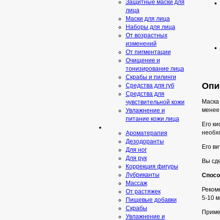
Защитные маски для
лица
Маски для лица
Наборы для лица
От возрастных
изменений
От пигментации
Очищение и
тонизирование лица
Скрабы и пилинги
Опис
Средcтва для губ
Средства для
Маска 
чувствительной кожи
менее
Увлажнение и
питание кожи лица
Его ки
необх
Ароматерапия
Дезодоранты
Его ви
Для ног
Для рук
Вы сд
Коррекция фигуры
Лубриканты
Спосо
Массаж
Реком
От растяжек
5-10 
Пищевые добавки
Скрaбы
Примен
Увлажнение и