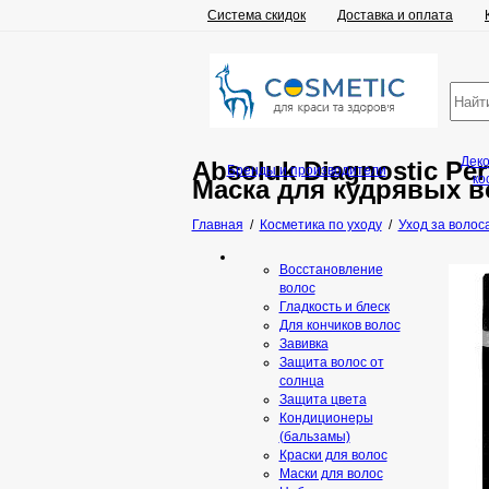
Система скидок
Доставка и оплата
Дек
Absoluk Diagnostic Per
Бренды и производители
ко
Маска для кудрявых в
Главная
/
Косметика по уходу
/
Уход за волос
Восстановление
волос
Гладкость и блеск
Для кончиков волос
Завивка
Защита волос от
солнца
Защита цвета
Кондиционеры
(бальзамы)
Краски для волос
Маски для волос