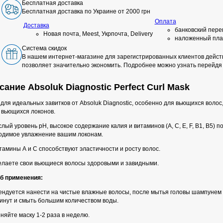
Бесплатная доставка
Бесплатная доставка по Украине от 2000 грн
Оплата
Доставка
банковский пере
Новая почта, Meest, Укрпочта, Delivery
наложенный пла
Система скидок
В нашем интернет-магазине для зарегистрированных клиентов действ
позволяет значительно экономить. Подробнее можно узнать перейдя
ание Absoluk Diagnostic Perfect Curl Mask
для идеальных завитков от Absoluk Diagnostic, особенно для вьющихся воло
 вьющихся локонов.
слый уровень pH, высокое содержание калия и витаминов (A, C, E, F, B1, B5) п
одимое увлажнение вашим локонам.
тамины А и С способствуют эластичности и росту волос.
елаете свои вьющиеся волосы здоровыми и завидными.
б применения:
ендуется нанести на чистые влажные волосы, после мытья головы шампунем 
минут и смыть большим количеством воды.
яйте маску 1-2 раза в неделю.