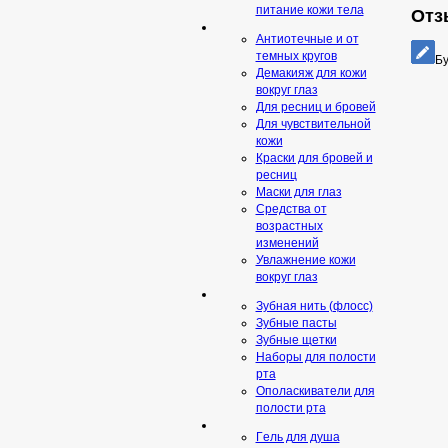
питание кожи тела
Отз
Антиотечные и от
темных кругов
Бу
Демакияж для кожи
вокруг глаз
Для ресниц и бровей
Для чувствительной
кожи
Краски для бровей и
ресниц
Маски для глаз
Средства от
возрастных
изменений
Увлажнение кожи
вокруг глаз
Зубная нить (флосс)
Зубные пасты
Зубные щетки
Наборы для полости
рта
Ополаскиватели для
полости рта
Гeль для душа