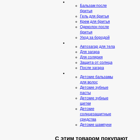
Бальзам после
бритья
Гель для бритья
Крем для бритья
Одеколон после
бритья
Уход за бородой
Автозагар для тела
Для загара
Для солярия
Защита от солнца
После загара
Детские бальзамы
для волос
Детские зубные
пасты
Детские зубные
щетки
Детские
солнцезащитные
средства
Детские шампуни
С этим товаром покупают