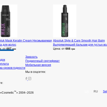
luk Mask Keratin Cream Несмываемая
Absoluk Style & Care Smooth Hair Balm
а для волос
Выпрямляющий бальзам для густых во
а: от
687
Цена: от
666
грн
грн
Заказать
идок
Подарочный сертификат
оплата
Мобильная версия
а сроков годности
Мы в соцсетях:
те:
UA
RU
Se
™
«Cosmetic
» 2004–2026