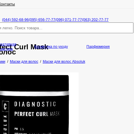
Контакты
(044) 592-68-96
(095) 656-77-77
(096) 071-77-77
(063) 202-77-77
оративная
fect Curl Mask
Косметика по уходу
Парфюмерия
сметика
олос
ами
/
Маски для волос
/
Маски для волос Absoluk