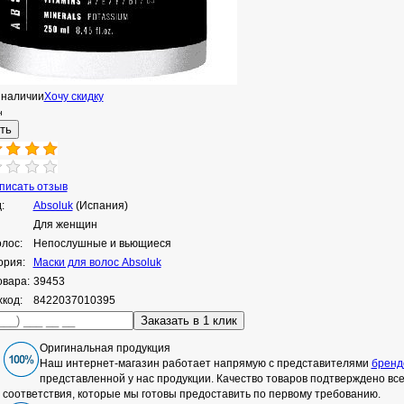
 наличии
Хочу скидку
н
исать отзыв
:
Absoluk
(Испания)
Для женщин
олос:
Непослушные и вьющиеся
ория:
Маски для волос Absoluk
овара:
39453
код:
8422037010395
Оригинальная продукция
Наш интернет-магазин работает напрямую с представителями
бренд
представленной у нас продукции. Качество товаров подтверждено в
соответствия, которые мы готовы предоставить по первому требованию.