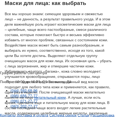
Маски для лица: как выбрать
Все мы хорошо знаем: сияющее здоровьем и свежестью
лицо – не данность, а результат правильного ухода. И в этом
деле важнейшую роль играют косметические маски для лица
– целебные, чаще всего пастообразные, смеси различного
состава, которые помогают быстро и весьма эффективно
избавить от многих проблем, связанных с состоянием кожи.
Воздействие масок может быть самым разнообразным, и
выбирать их нужно, соответственно, исходя из того, какой
цели Вы хотите достичь. Выделяют отдельную группу
очищающих масок для кожи лица. Их основная цель – убрать
с лица загрязнения, жир и отмершие частички кожи.
Избавившись от этого «багажа», кожа словно молодеет:
График работы Call-центра
улучшается кровообращение, открываются поры, лицо
Пн-Пт: с 10:00 до 18:00, Сб-Вс: выходной
обретает здоровый вид и свежесть. Данный вид масок
подходит для любого типа кожи и применяется, как правило,
(044) 592-68-96
один раз в неделю. После очищающей маски желательно
(095) 656-77-77
нанести на лицо
питательный крем
. А лучше, если есть
(096) 071-77-77
время, сделайте еще и питательную маску для кожи лица. В
(063) 202-77-77
состав последней чаще всего входят легкие растительные
масла, содержащие целебные жирные кислоты, различные
Контакты
Доставка и оплата
Система скидок
Статьи
Расшифровка