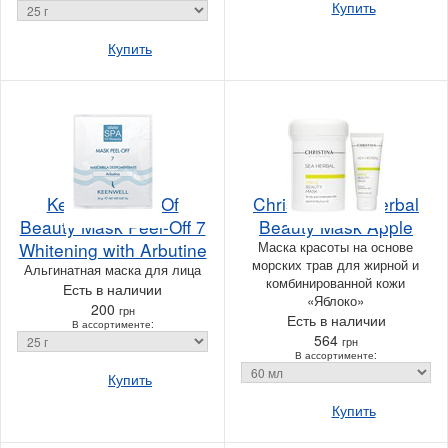
Купить
Купить
Keenwell Spa Of
Christina Sea Herbal
Beauty Mask Peel-Off 7
Beauty Mask Apple
Whitening with Arbutine
Маска красоты на основе
морских трав для жирной и
Альгинатная маска для лица
комбинированной кожи
Есть в наличии
«Яблоко»
200
грн
Есть в наличии
В ассортименте:
564
грн
В ассортименте:
Купить
Купить