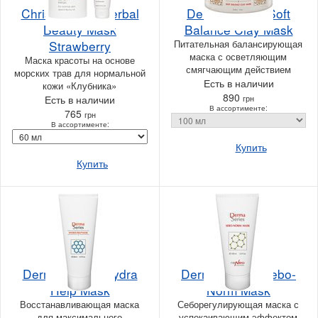
Christina Sea Herbal
Derma Series Soft
Beauty Mask
Balance Clay Mask
Strawberry
Питательная балансирующая
маска с осветляющим
Маска красоты на основе
смягчающим действием
морских трав для нормальной
Есть в наличии
кожи «Клубника»
890
Есть в наличии
грн
В ассортименте:
765
грн
В ассортименте:
Купить
Купить
Derma Series Hydra
Derma Series Sebo-
Help Mask
Norm Mask
Восстанавливающая маска
Себорегулирующая маска с
для максимального
успокаивающим эффектом