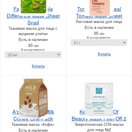
FarmStay Visible
Tony Moly I'm Real
Difference Mask Sheet
Tomato Mask Sheet
Snail
Листовая маска для лица
Есть в наличии
Тканевая маска для лица с
35
муцином улитки
грн
В ассортименте:
Есть в наличии
30
грн
В ассортименте:
Купить
Купить
A'pieu Coffee Milk
Keenwell Spa Of
Coffee One-Pack
Beauty Mask Peel-Off 2
Тканевая маска «‎Кофе»
Энергетическая СПА-маска
для лица №2
Есть в наличии