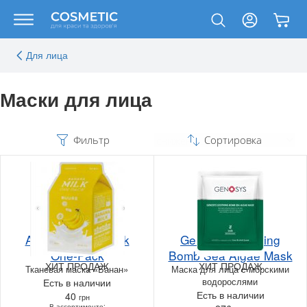
Для лица
Маски для лица
Фильтр
Сортировка
A'pieu Banana Milk
Genosys Soothing
One-Pack
Bomb Sea Algae Mask
ХИТ ПРОДАЖ
ХИТ ПРОДАЖ
Тканевая маска «‎Банан»
Маска для лица с морскими
водорослями
Есть в наличии
Есть в наличии
40
грн
В ассортименте: