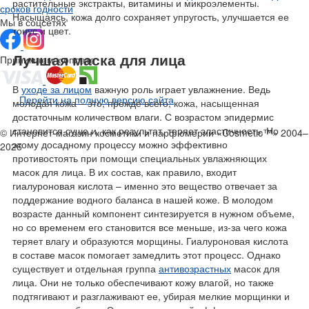
растительные экстракты, витамины и микроэлементы.
сроков годности
Насыщаясь, кожа долго сохраняет упругость, улучшается ее
Мы в соцсетях
тонус и цвет.
Лучшая маска для лица
Принимаем к оплате
В
уходе за лицом
важную роль играет увлажнение. Ведь
Перейти на полную версию сайта
молодая кожа – это, прежде всего, кожа, насыщенная
достаточным количеством влаги. С возрастом эпидермис
становится суше и, как результат, теряет эластичность. Но
© Интернет-магазин косметики и парфюмерии «Cosmetic™» 2004–
этому досадному процессу можно эффективно
2026
противостоять при помощи специальных увлажняющих
масок для лица. В их состав, как правило, входит
гиалуроновая кислота – именно это вещество отвечает за
поддержание водного баланса в нашей коже. В молодом
возрасте данный компонент синтезируется в нужном объеме,
но со временем его становится все меньше, из-за чего кожа
теряет влагу и образуются морщины. Гиалуроновая кислота
в составе масок помогает замедлить этот процесс. Однако
существует и отдельная группа
антивозрастных
масок для
лица. Они не только обеспечивают кожу влагой, но также
подтягивают и разглаживают ее, убирая мелкие морщинки и