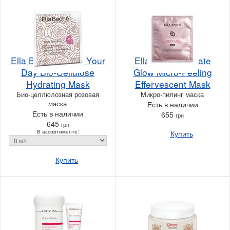
Ella Bache Roses Your
Ella Bache Tomate
Day Bio-Cellulose
Glow Micro-Peeling
Hydrating Mask
Effervescent Mask
Био-целлюлозная розовая
Микро-пилинг маска
маска
Есть в наличии
Есть в наличии
655
грн
645
грн
В ассортименте:
Купить
Купить