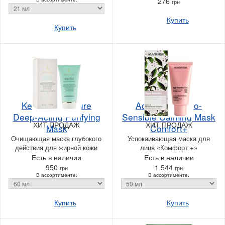
276
грн
Купить
Купить
Keenwell Biopure
Academie Hypo-
Deep-Acting Purifying
Sensible Calming Mask
ХИТ ПРОДАЖ
ХИТ ПРОДАЖ
Mask
Comfort+
Очищающая маска глубокого
Успокаивающая маска для
действия для жирной кожи
лица «Комфорт +»
Есть в наличии
Есть в наличии
950
1 544
грн
грн
В ассортименте:
В ассортименте:
Купить
Купить