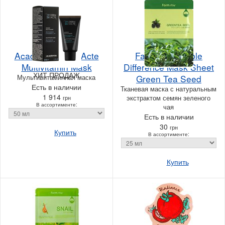
Academie Derm Acte
FarmStay Visible
Multivitamin Mask
Difference Mask Sheet
ХИТ ПРОДАЖ
Мультивитаминная маска
Green Tea Seed
Есть в наличии
Тканевая маска с натуральным
1 914
экстрактом семян зеленого
грн
В ассортименте:
чая
Есть в наличии
30
грн
Купить
В ассортименте:
Купить