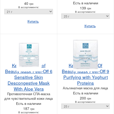
Есть в наличии
40
грн
В ассортименте:
139
грн
В ассортименте:
Купить
Купить
Keenwell SPA of
Keenwell Spa Of
Beauty Mask Peel-Off 6
Beauty Mask Peel-Off 9
Sensitive Skin
Purifying with Yoghurt
Descongestive Mask
Proteins
With Aloe Vera
Альгинатная маска для лица
Есть в наличии
Противоотечная СПА-маска
200
для чувствительной кожи лица
грн
В ассортименте:
Есть в наличии
187
грн
В ассортименте: