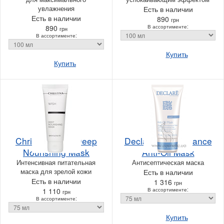
увлажнения
Есть в наличии
Есть в наличии
890
грн
890
В ассортименте:
грн
В ассортименте:
Купить
Купить
Christina Wish Deep
Declare Pure Balance
Nourishing Mask
Anti-Oil Mask
Интенсивная питательная
Антисептическая маска
маска для зрелой кожи
Есть в наличии
Есть в наличии
1 316
грн
1 110
В ассортименте:
грн
В ассортименте:
Купить