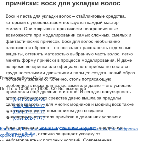
причёски: воск для укладки волос
Воск и паста для укладки волос – стайлинговые средства,
которыми с удовольствием пользуется каждый мастер-
стилист. Они открывают практически неограниченные
возможности при моделировании самых сложных, смелых и
фантастических причёсок. Воск для волос необычайно
пластичен и образен – он позволяет расставлять отдельные
акценты, оттенять матовостью выбранную часть волос, легко
менять форму причёски в процессе моделирования. И даже
во время вечеринки или официального приёма не составит
труда несколькими движениями пальцев создать новый образ
График работы Call-центра
по своему желанию. Конечно, столь потрясающую
особенность воска для волос заметили давно – его успешно
Пн-Пт: с 10:00 до 18:00, Сб-Вс: выходной
применяли ещё древние египтяне. И сегодня популярность
этого стайлингового средства давно вышла за пределы
(044) 592-68-96
салонов красоты – для многих модников и модниц воск также
(095) 656-77-77
стал незаменимым помощником для создания
(096) 071-77-77
индивидуального стиля причёски в домашних условиях.
(063) 202-77-77
Воск прекрасно
питает и увлажняет волосы
, придаёт им
Контакты
Доставка и оплата
Система скидок
Статьи
Расшифровка
блеск
и
объём
, отлично защищает укладку от
сроков годности
неблагоприятных погодных условий. Современная
Мы в соцсетях