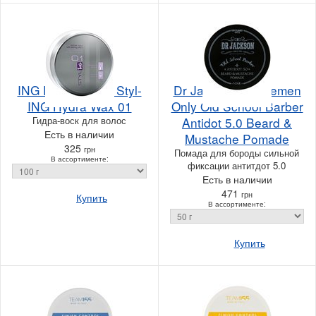
ING Professional Styl-
Dr Jackson Gentlemen
ING Hydra Wax 01
Only Old School Barber
Гидра-воск для волос
Antidot 5.0 Beard &
Есть в наличии
Mustache Pomade
325
грн
Помада для бороды сильной
В ассортименте:
фиксации антитдот 5.0
Есть в наличии
471
грн
Купить
В ассортименте:
Купить