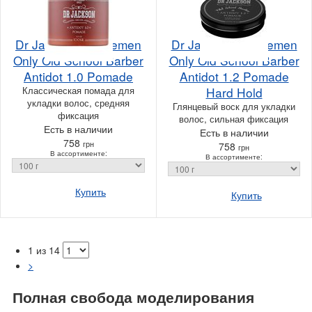
Dr Jackson Gentlemen
Dr Jackson Gentlemen
Only Old School Barber
Only Old School Barber
Antidot 1.0 Pomade
Antidot 1.2 Pomade
Классическая помада для
Hard Hold
укладки волос, средняя
Глянцевый воск для укладки
фиксация
волос, сильная фиксация
Есть в наличии
Есть в наличии
758
грн
758
грн
В ассортименте:
В ассортименте:
Купить
Купить
1 из 14
>
Полная свобода моделирования