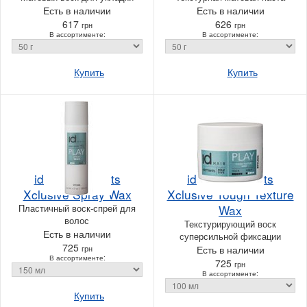
Есть в наличии
Есть в наличии
617
626
грн
грн
В ассортименте:
В ассортименте:
Купить
Купить
idHair Elements
idHair Elements
Xclusive Spray Wax
Xclusive Tough Texture
Пластичный воск-спрей для
Wax
волос
Текстурирующий воск
Есть в наличии
суперсильной фиксации
725
грн
Есть в наличии
В ассортименте:
725
грн
В ассортименте:
Купить