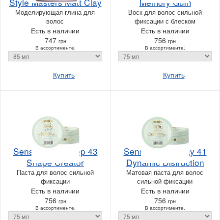
Style Masters Matt Clay
Memory Gum
Моделирующая глина для
Воск для волос сильной
волос
фиксации с блеском
Есть в наличии
Есть в наличии
747
756
грн
грн
В ассортименте:
В ассортименте:
Купить
Купить
Sensus Tabu Prep 43
Sensus Tabu Play 41
Shape Creator
Dynamic Distruction
Паста для волос сильной
Матовая паста для волос
фиксации
сильной фиксации
Есть в наличии
Есть в наличии
756
756
грн
грн
В ассортименте:
В ассортименте: