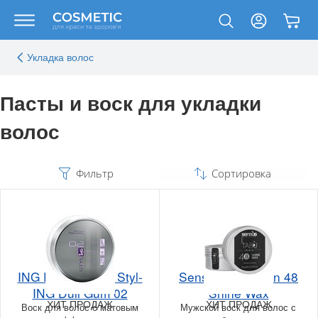
Укладка волос
Пасты и воск для укладки
волос
Фильтр
Сортировка
ING Professional Styl-
Sensus Tabu Man 48
ING Dull Gum 02
Shine Wax
ХИТ ПРОДАЖ
ХИТ ПРОДАЖ
Воск для волос с матовым
Мужской воск для волос с