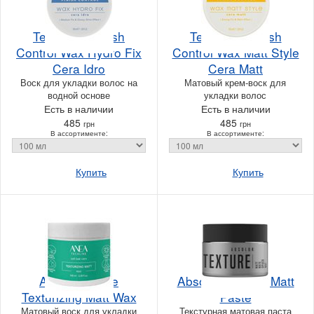
Team 155 Finish
Team 155 Finish
Control Wax Hydro Fix
Control Wax Matt Style
Cera Idro
Cera Matt
Воск для укладки волос на
Матовый крем-воск для
водной основе
укладки волос
Есть в наличии
Есть в наличии
485
485
грн
грн
В ассортименте:
В ассортименте:
Купить
Купить
Anea Techline
Absoluk Texture Matt
Texturizing Matt Wax
Paste
Матовый воск для укладки
Текстурная матовая паста