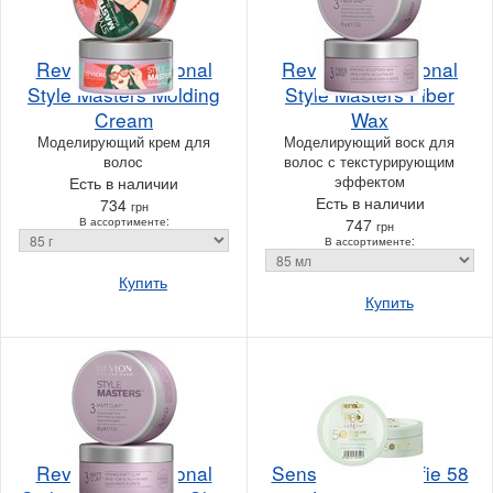
Revlon Professional
Revlon Professional
Style Masters Molding
Style Masters Fiber
Cream
Wax
Моделирующий крем для
Моделирующий воск для
волос
волос с текстурирующим
эффектом
Есть в наличии
Есть в наличии
734
грн
В ассортименте:
747
грн
В ассортименте:
Купить
Купить
Revlon Professional
Sensus Tabu Selfie 58