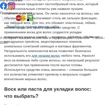
косметология предлагает пастообразный гель-воск, который
профессиональные стилисты уже назвали лучшим
Принимаем к оплате
стайлинговым средством. Он легко наносится на волосы, как
обычный гель, и обеспечивает столь же сильную фиксацию,
как твёрдый воск. Для тех, кто обожает эластичные, гибкие,
Перейти на полную версию сайта
мягкие пряди, это просто идеальное средство. С
применением воска для волос создаются укладки
совершенно разных стилей – «мокрого» эффекта, объёмных
© Интернет-магазин косметики и парфюмерии «Cosmetic™» 2004–
и воздушных причёсок, акцентированных локонов,
2026
уникальных сочетаний сияющих и матовых фрагментов.
Натуральность компонентов воска позволяет безопасно
использовать его
для укладки волос
любого типа. Наносят
воск на влажные либо сухие волосы, но наилучший результат
достигается при применении после мытья головы.
Используется средство очень экономно – слишком большое
его количество утяжеляет причёску и визуально создаёт
впечатление жирных волос.
Воск или паста для укладки волос:
что выбрать?