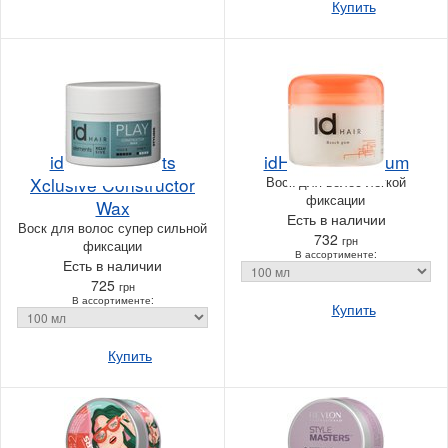
Купить
idHair Elements
idHair Beach Gum
Xclusive Constructor
Воск для волос легкой
фиксации
Wax
Есть в наличии
Воск для волос супер сильной
732
грн
фиксации
В ассортименте:
Есть в наличии
725
грн
В ассортименте:
Купить
Купить