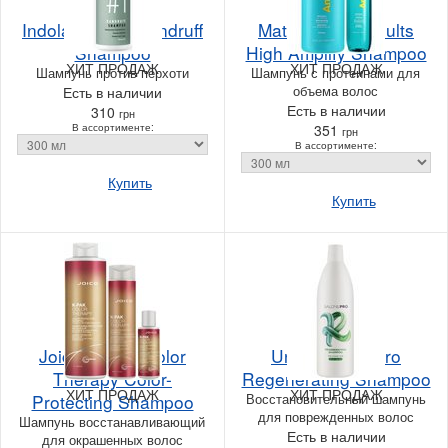
Indola Innova Dandruff
Matrix Total Results
Shampoo
High Amplify Shampoo
ХИТ ПРОДАЖ
ХИТ ПРОДАЖ
Шампунь против перхоти
Шампунь с протеинами для
объема волос
Есть в наличии
Есть в наличии
310
грн
В ассортименте:
351
грн
В ассортименте:
Купить
Купить
Joico K-PAK Color
Unic Salone Pro
Therapy Color-
Regenerating Shampoo
ХИТ ПРОДАЖ
ХИТ ПРОДАЖ
Protecting Shampoo
Восстановительный шампунь
для поврежденных волос
Шампунь восстанавливающий
Есть в наличии
для окрашенных волос