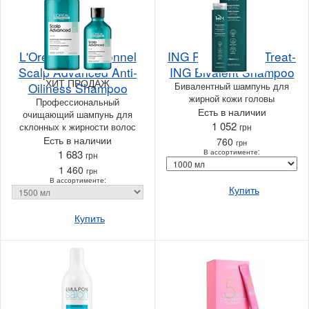
L'Oreal Professionnel
ING Professional Treat-
Scalp Advanced Anti-
ING Bivalent Shampoo
ХИТ ПРОДАЖ
Oiliness Shampoo
Бивалентный шампунь для
жирной кожи головы
Профессиональный
Есть в наличии
очищающий шампунь для
1 052
склонных к жирности волос
грн
Есть в наличии
760
грн
1 683
В ассортименте:
грн
1 460
грн
В ассортименте:
Купить
Купить