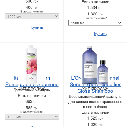
600
грн
Есть в наличии
400
1 534
грн
грн
В ассортименте:
1 320
грн
В ассортименте:
Купить
Купить
Itely Hairfashion
L'Oreal Professionnel
Pomegranate Shampoo
Serie Expert Blondifier
ХИТ ПРОДАЖ
ХИТ ПРОДАЖ
Гранатовый шампунь
Gloss Shampoo
Есть в наличии
Восстанавливающий шампунь
663
для сияния волос окрашенного
грн
в цвета блонд
585
грн
Есть в наличии
В ассортименте:
1 529
грн
1 320
грн