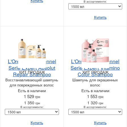
Купить
В ассортименте:
Купить
L'Oreal Professionnel
L'Oreal Professionnel
Serie Expert Absolut
Serie Expert Vitamino
ХИТ ПРОДАЖ
ХИТ ПРОДАЖ
Repair Shampoo
Color Shampoo
Восстанавливающий шампунь
Шампунь для окрашенных
для поврежденных волос
волос
Есть в наличии
Есть в наличии
1 529
1 553
грн
грн
1 350
1 320
грн
грн
В ассортименте:
В ассортименте:
Купить
Купить