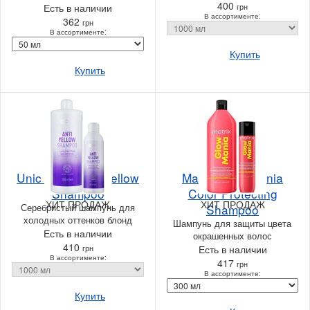
400
Есть в наличии
грн
В ассортименте:
362
грн
В ассортименте:
Купить
Купить
Unic Blondi Antiyellow
Matrix Glow Mania
Shampoo
Color Protecting
ХИТ ПРОДАЖ
ХИТ ПРОДАЖ
Серебристый шампунь для
Shampoo
холодных оттенков блонд
Шампунь для защиты цвета
Есть в наличии
окрашенных волос
410
грн
Есть в наличии
В ассортименте:
417
грн
В ассортименте:
Купить