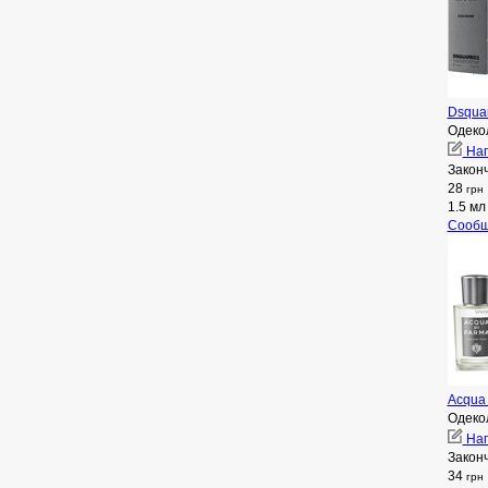
Dsqua
Одеко
Нап
Закон
28
грн
1.5 мл
Сообщ
Acqua 
Одеко
Нап
Закон
34
грн