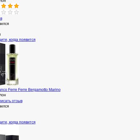
лон
ыв
чился
л
ите, когда появится
anco Ferre Ferre Bergamotto Marino
лон
исать отзыв
чился
ите, когда появится