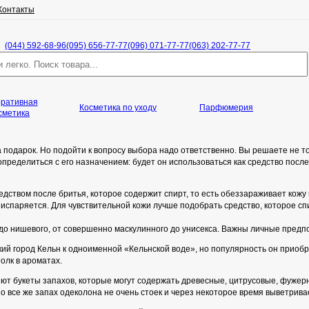
Контакты
(044) 592-68-96
(095) 656-77-77
(096) 071-77-77
(063) 202-77-77
оративная
Косметика по уходу
Парфюмерия
сметика
подарок. Но подойти к вопросу выбора надо ответственно. Вы решаете не толь
пределиться с его назначением: будет он использоваться как средство после 
дством после бритья, которое содержит спирт, то есть обеззараживает кожу
 испаряется. Для чувствительной кожи лучше подобрать средство, которое сп
 до нишевого, от совершенно маскулинного до унисекса. Важны личные предп
кий город Кельн к одноименной «Кельнской воде», но популярность он прио
олк в ароматах.
букеты запахов, которые могут содержать древесные, цитрусовые, фужерные
о все же запах одеколона не очень стоек и через некоторое время выветрива