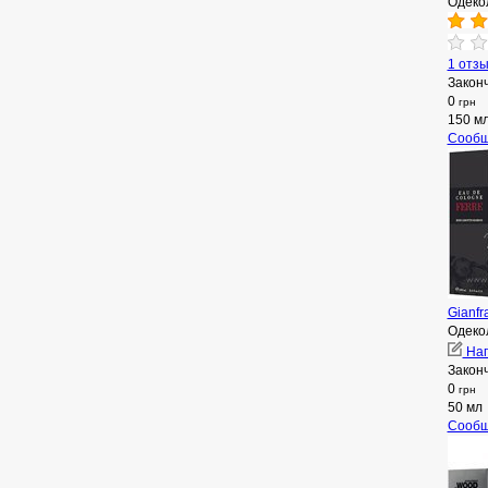
Одеко
1 отз
Закон
0
грн
150 м
Сообщ
Gianfr
Одеко
Нап
Закон
0
грн
50 мл
Сообщ