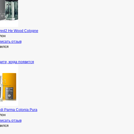
red2 He Wood Cologne
лон
исать отзыв
чился
ите, когда появится
di Parma Colonia Pura
лон
исать отзыв
чился