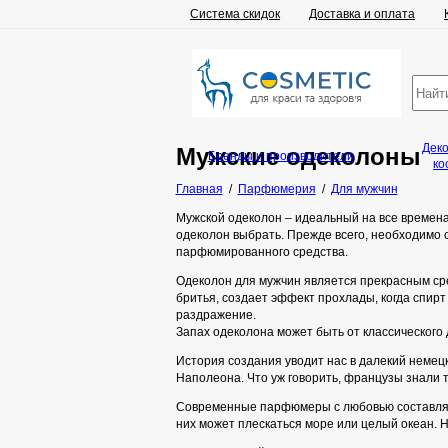
Система скидок
Доставка и оплата
Дек
Мужские одеколоны
Бренды и производители
ко
Главная
/
Парфюмерия
/
Для мужчин
Мужской одеколон – идеальный на все времена 
одеколон выбрать. Прежде всего, необходимо о
парфюмированного средства.
Одеколон для мужчин является прекрасным сре
бритья, создает эффект прохлады, когда спирт
раздражение.
Запах одеколона может быть от классического
История создания уводит нас в далекий немец
Наполеона. Что уж говорить, французы знали т
Современные парфюмеры с любовью составляют 
них может плескаться море или целый океан. Н