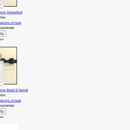
one Grapefruit
лон
исать отзыв
 наличии
грн
one Basil & Neroli
лон
исать отзыв
 наличии
грн