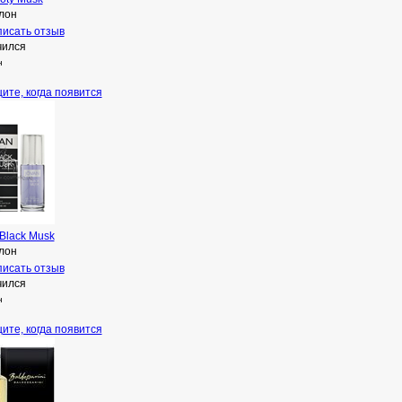
лон
исать отзыв
чился
н
ите, когда появится
Black Musk
лон
исать отзыв
чился
н
ите, когда появится