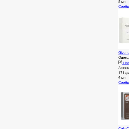
5 мл
Сообщ
Given
Одеко
Нап
Закон
171
гр
6 мл
Сообщ
Coty C