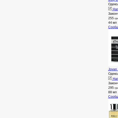
Одеко
Нап
Закон
255
гр
44 мл
Сообщ
Jovan 
Одеко
Нап
Закон
295
гр
88 мл
Сообщ