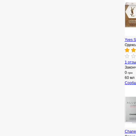
Yves S
Одеко
1 отз
Закон
0
грн
60 мл
Сообщ
Chanel