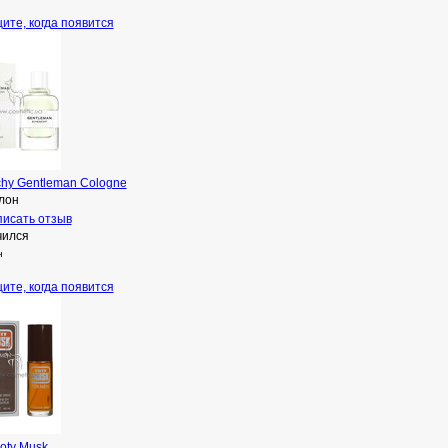
ите, когда появится
chy Gentleman Cologne
лон
исать отзыв
чился
н
ите, когда появится
oty Musk