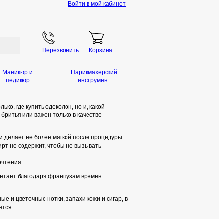
Войти в мой кабинет
Перезвонить
Корзина
Маникюр и
Парикмахерский
педикюр
инструмент
ко, где купить одеколон, но и, какой
бритья или важен только в качестве
 и делает ее более мягкой после процедуры
ирт не содержит, чтобы не вызывать
очтения.
бретает благодаря французам времен
 и цветочные нотки, запахи кожи и сигар, в
ется.