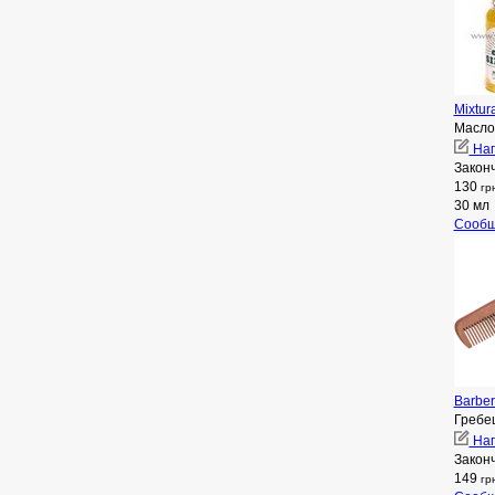
Mixtur
Масло
Нап
Закон
130
гр
30 мл
Сообщ
Barbe
Гребе
Нап
Закон
149
гр