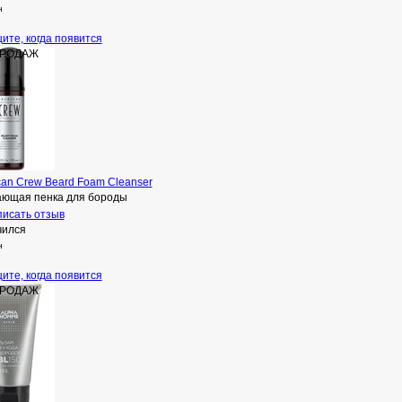
н
ите, когда появится
ПРОДАЖ
can Crew Beard Foam Cleanser
ющая пенка для бороды
исать отзыв
чился
н
ите, когда появится
ПРОДАЖ