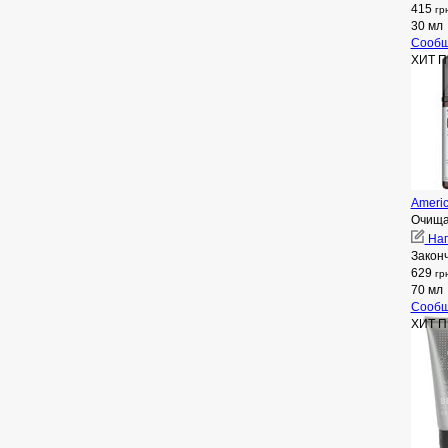
415
гр
30 мл
Сообщ
ХИТ 
Ameri
Очища
Нап
Закон
629
гр
70 мл
Сообщ
ХИТ 