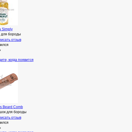
a Simply
 для бороды
исать отзыв
чился
н
ите, когда появится
rs Beard Comb
шок для бороды
исать отзыв
чился
н