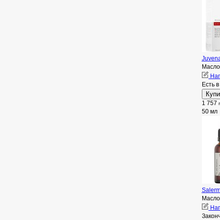
Juvena
Масло
Нап
Есть в
1 757
50 мл
Saler
Масло
Нап
Закон