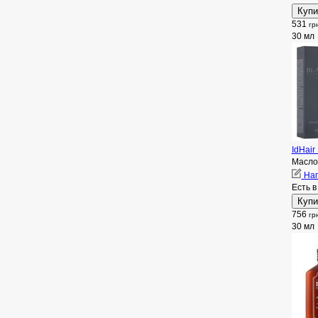
531
гр
30 мл
IdHair
Масло 
Нап
Есть в
756
гр
30 мл