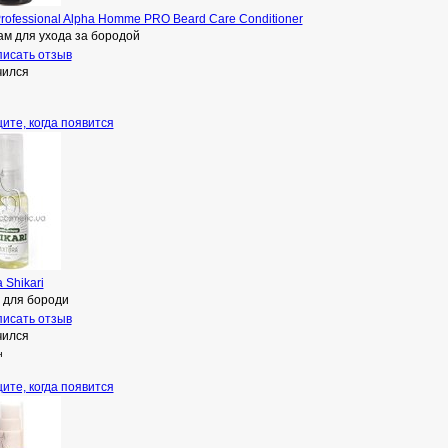
Professional Alpha Homme PRO Beard Care Conditioner
ам для ухода за бородой
исать отзыв
чился
ите, когда появится
a Shikari
 для бороди
исать отзыв
чился
н
ите, когда появится