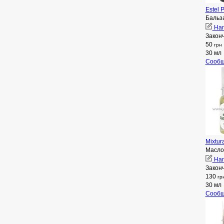
Estel 
Бальз
Нап
Закон
50
грн
30 мл
Сообщ
Mixtur
Масло
Нап
Закон
130
гр
30 мл
Сообщ