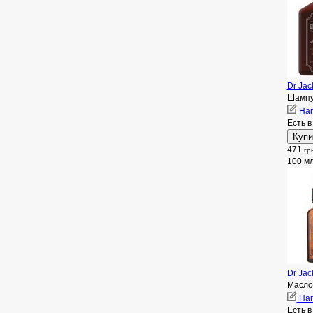
Dr Jac
Шампу
Нап
Есть в
471
гр
100 м
Dr Jac
Масло
Нап
Есть в