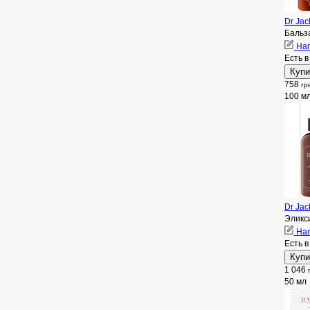
Dr Jac
Бальз
Нап
Есть в
758
гр
100 м
Dr Jac
Эликс
Нап
Есть в
1 046
50 мл