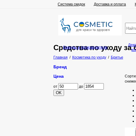
Система скидок
Доставка и оплата
Дек
Средства по уходу за
Бренды и производители
ко
Главная
/
Косметика по уходу
/
Бритье
Бренд
Цена
Сорти
сниже
от
до
OK