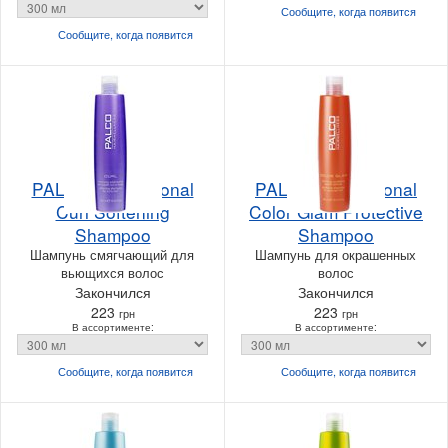
Сообщите, когда
появится
Сообщите, когда
появится
PALCO Professional
PALCO Professional
Curl Softening
Color Glam Protective
Shampoo
Shampoo
Шампунь смягчающий для
Шампунь для окрашенных
вьющихся волос
волос
Закончился
Закончился
223
223
грн
грн
В ассортименте:
В ассортименте:
Сообщите, когда
появится
Сообщите, когда
появится