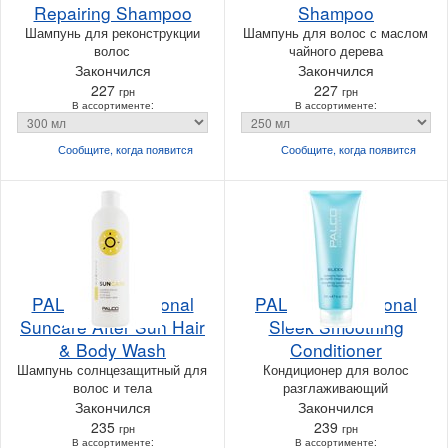
Repairing Shampoo
Shampoo
Шампунь для реконструкции
Шампунь для волос с маслом
волос
чайного дерева
Закончился
Закончился
227
227
грн
грн
В ассортименте:
В ассортименте:
Сообщите, когда
появится
Сообщите, когда
появится
PALCO Professional
PALCO Professional
Suncare After Sun Hair
Sleek Smoothing
& Body Wash
Conditioner
Шампунь солнцезащитный для
Кондиционер для волос
волос и тела
разглаживающий
Закончился
Закончился
235
239
грн
грн
В ассортименте:
В ассортименте: