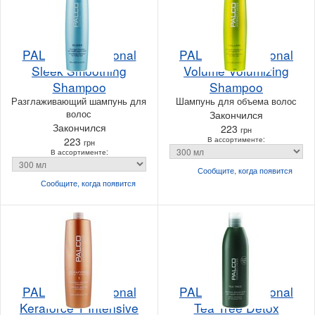
PALCO Professional
PALCO Professional
Sleek Smoothing
Volume Volumizing
Shampoo
Shampoo
Разглаживающий шампунь для
Шампунь для объема волос
волос
Закончился
Закончился
223
грн
223
В ассортименте:
грн
В ассортименте:
Сообщите, когда
появится
Сообщите, когда
появится
PALCO Professional
PALCO Professional
Keraforce 1 Intensive
Tea Tree Detox