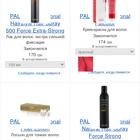
PALCO Professional
PALCO Professional
Hairstyle Hair Spray
Palcolor
500 Force Extra-Strong
Крем-краска для волос
Закончился
Лак для волос экстра сильной
174
фиксации
грн
В ассортименте:
Закончился
170
грн
В ассортименте:
Сообщите, когда
появится
Сообщите, когда
появится
PALCO Professional
PALCO Professional
Filler Lotion
Natural Hair Spray
Лосьон для тонких волос
Force Strong