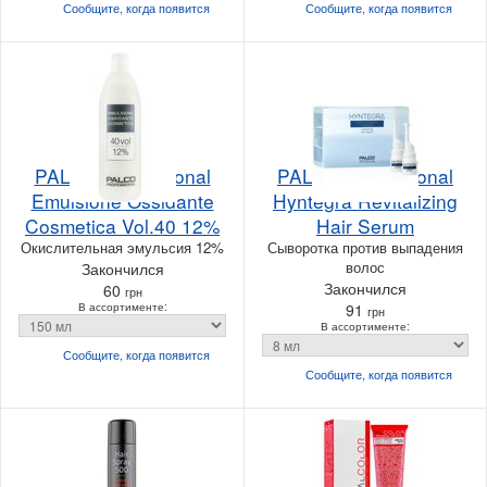
Сообщите, когда
появится
Сообщите, когда
появится
PALCO Professional
PALCO Professional
Emulsione Ossidante
Hyntegra Revitalizing
Cosmetica Vol.40 12%
Hair Serum
Окислительная эмульсия 12%
Сыворотка против выпадения
волос
Закончился
Закончился
60
грн
В ассортименте:
91
грн
В ассортименте:
Сообщите, когда
появится
Сообщите, когда
появится