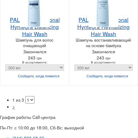
PALCO Professional
PALCO Professional
Hyntegra Balancing
Hyntegra Revitalizing
Hair Wash
Hair Wash
Шампунь для волос
Шампунь востанавливающий
очищающий
на основе бамбука
Закончился
Закончился
243
243
грн
грн
В ассортименте:
В ассортименте:
Сообщите, когда
появится
Сообщите, когда
появится
1 из 3
>
График работы Call-центра
Пн-Пт: с 10:00 до 18:00, Сб-Вс: выходной
(044) 592-68-96