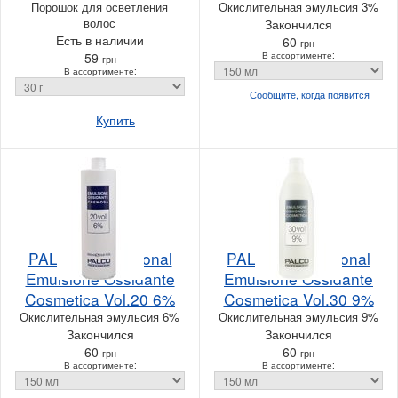
Порошок для осветления
Окислительная эмульсия 3%
волос
Закончился
Есть в наличии
60
грн
59
В ассортименте:
грн
В ассортименте:
Сообщите, когда
появится
Купить
PALCO Professional
PALCO Professional
Emulsione Ossidante
Emulsione Ossidante
Cosmetica Vol.20 6%
Cosmetica Vol.30 9%
Окислительная эмульсия 6%
Окислительная эмульсия 9%
Закончился
Закончился
60
60
грн
грн
В ассортименте:
В ассортименте: