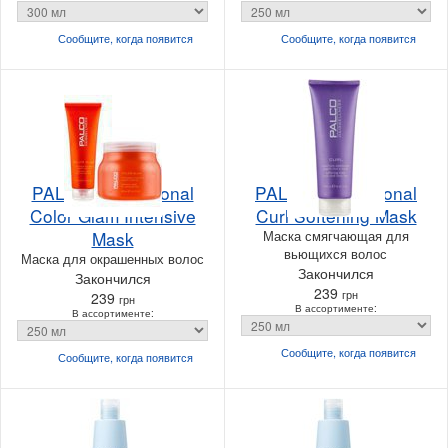
Сообщите, когда
появится
Сообщите, когда
появится
PALCO Professional
PALCO Professional
Color Glam Intensive
Curl Softening Mask
Mask
Маска смягчающая для
вьющихся волос
Маска для окрашенных волос
Закончился
Закончился
239
грн
239
грн
В ассортименте:
В ассортименте:
Сообщите, когда
появится
Сообщите, когда
появится