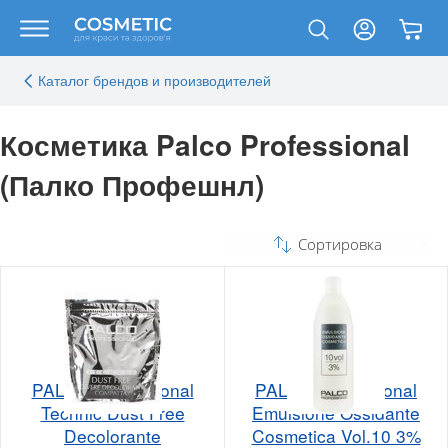
Каталог брендов и производителей
Косметика Palco Professional
(Палко Профешнл)
Сортировка
PALCO Professional
PALCO Professional
Technic Dust Free
Emulsione Ossidante
Decolorante
Cosmetica Vol.10 3%