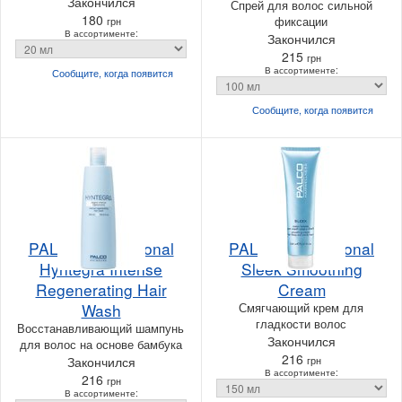
Закончился
Спрей для волос сильной
180
фиксации
грн
В ассортименте:
Закончился
215
грн
В ассортименте:
Сообщите, когда
появится
Сообщите, когда
появится
PALCO Professional
PALCO Professional
Hyntegra Intense
Sleek Smoothing
Regenerating Hair
Cream
Wash
Смягчающий крем для
гладкости волос
Восстанавливающий шампунь
Закончился
для волос на основе бамбука
216
Закончился
грн
В ассортименте:
216
грн
В ассортименте: