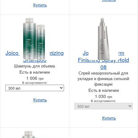
Купить
Joico JoiFull Volumizing
Joico JoiFix Firm
Shampoo
Finishing Spray Hold
Шампунь для объема
08
Есть в наличии
Спрей неаэрозольный для
1 006
укладки и финиша сильной
грн
В ассортименте:
фиксации
Есть в наличии
1 030
грн
Купить
В ассортименте:
Купить