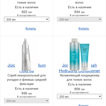
тонких волос
волос
Есть в наличии
Есть в наличии
922
934
грн
грн
В ассортименте:
В ассортименте:
Купить
Купить
Joico JoiFix Medium
Joico Hydrasplash
Hold 06
Hydrating Conditioner
Спрей неаэрозольный для
Увлажняющий кондиционер
укладки и финиша средней
для тонких волос
фиксации
Есть в наличии
Есть в наличии
959
грн
936
В ассортименте:
грн
В ассортименте:
Купить