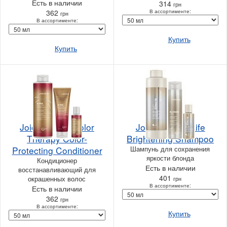
Есть в наличии
314
грн
362
В ассортименте:
грн
В ассортименте:
Купить
Купить
Joico K-PAK Color
Joico Blonde Life
Therapy Color-
Brightening Shampoo
Protecting Conditioner
Шампунь для сохранения
яркости блонда
Кондиционер
Есть в наличии
восстанавливающий для
401
окрашенных волос
грн
В ассортименте:
Есть в наличии
362
грн
В ассортименте:
Купить