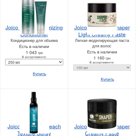
Joico JoiFull Volumizing
Joico Structure Shaper
Conditioner
Light Creamy Paste
Кондиционер для объема
Легкая моделирующая паста
для волос
Есть в наличии
Есть в наличии
1 043
грн
В ассортименте:
1 160
грн
В ассортименте:
Купить
Купить
Joico Structure Beach
Joico Structure Shaper
Texture Spray
Creamy Paste