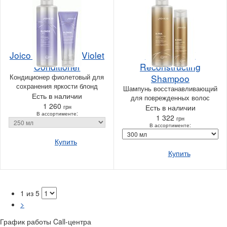
Joico Blonde Life Violet
Joico K-PAK
Conditioner
Reconstructing
Кондиционер фиолетовый для
Shampoo
сохранения яркости блонд
Шампунь восстанавливающий
Есть в наличии
для поврежденных волос
1 260
грн
Есть в наличии
В ассортименте:
1 322
грн
В ассортименте:
Купить
Купить
1 из 5
>
График работы Call-центра