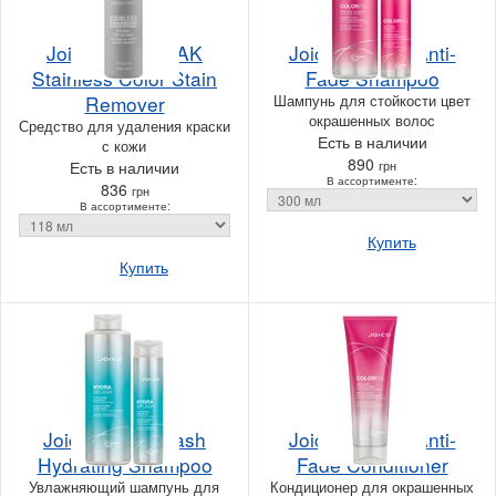
Joico Vero K-PAK
Joico Colorful Anti-
Stainless Color Stain
Fade Shampoo
Remover
Шампунь для стойкости цвет
окрашенных волос
Средство для удаления краски
Есть в наличии
с кожи
890
Есть в наличии
грн
В ассортименте:
836
грн
В ассортименте:
Купить
Купить
Joico Hydrasplash
Joico Colorful Anti-
Hydrating Shampoo
Fade Conditioner
Увлажняющий шампунь для
Кондиционер для окрашенных