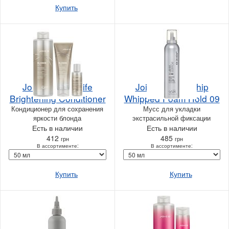
Купить
Joico Blonde Life
Joico Power Whip
Brightening Conditioner
Whipped Foam Hold 09
Кондиционер для сохранения
Мусс для укладки
яркости блонда
экстрасильной фиксации
Есть в наличии
Есть в наличии
412
485
грн
грн
В ассортименте:
В ассортименте:
Купить
Купить