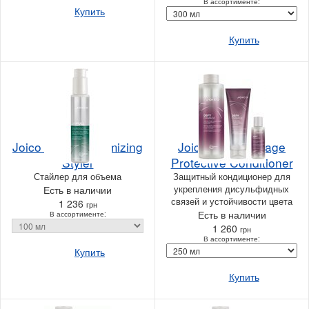
В ассортименте:
Купить
Купить
Joico JoiFull Volumizing
Joico Defy Damage
Styler
Protective Conditioner
Стайлер для объема
Защитный кондиционер для
укрепления дисульфидных
Есть в наличии
связей и устойчивости цвета
1 236
грн
Есть в наличии
В ассортименте:
1 260
грн
В ассортименте:
Купить
Купить