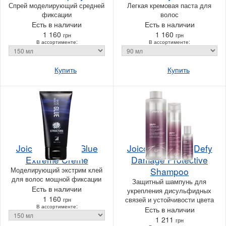
Спрей моделирующий средней
Легкая кремовая паста для
фиксации
волос
Есть в наличии
Есть в наличии
1 160
1 160
грн
грн
В ассортименте:
В ассортименте:
Купить
Купить
Joico Structure Glue
Joico Protective Defy
Extreme Creme
Damage Protective
Моделирующий экстрим клей
Shampoo
для волос мощной фиксации
Защитный шампунь для
Есть в наличии
укрепления дисульфидных
1 160
связей и устойчивости цвета
грн
В ассортименте:
Есть в наличии
1 211
грн