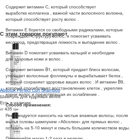
Содержит витамин С, который способствует
выработке коллагена , важной части волосяного волокна,
который способствует росту волос .
Витамин Е борется со свободными радикалами, которые
С этим товаром покупают
повреждают структуру волос, и помогает усваивать
кислород, предотвращая ломкость и выпадение волос .
Витамин D помогает усваивать кальций и необходим
для здоровья кожи и волос .
Содержит витамин B1, который придает блеск волосам,
утолщает волосяные фолликулы и вырабатывает белок ,
который сохраняет здоровье ваших волос . И витамин B9,
который способствует восстановлению клеток , укрепляя
Absoluk Perfect Curl Shampoo
корни волос и предотвращая их ослабление .
Шампунь для кудрявых волос
Есть в наличии
Способ применения:
435
от
грн
Рекомендуется наносить на чистые влажные волосы, после
мытья головы шампунем «Абсолюк» для прямых волос ,
оставить на 5-10 минут и смыть большим количеством воды.
Применяйте маску 1-2 раза в неделю.