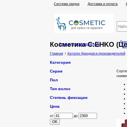
Система скидок
Доставка и оплата
Дек
Косметика C:EHKO (Це
Бренды и производители
ко
Главная
/
Каталог брендов и производителей
Категория
Серия
Сорти
сниже
Пол
Тип волос
Степень фиксации
Цена
от
до
OK