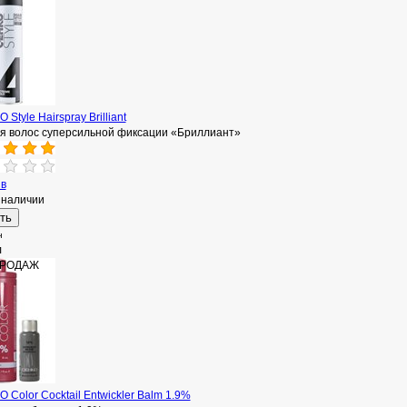
 Style Hairspray Brilliant
ля волос суперсильной фиксации «Бриллиант»‎
ыв
 наличии
н
л
ПРОДАЖ
 Color Cocktail Entwickler Balm 1.9%