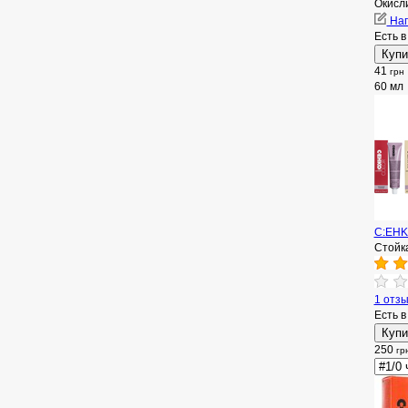
Окисл
Нап
Есть в
41
грн
60 мл
C:EHKO
Стойка
1 отз
Есть в
250
гр