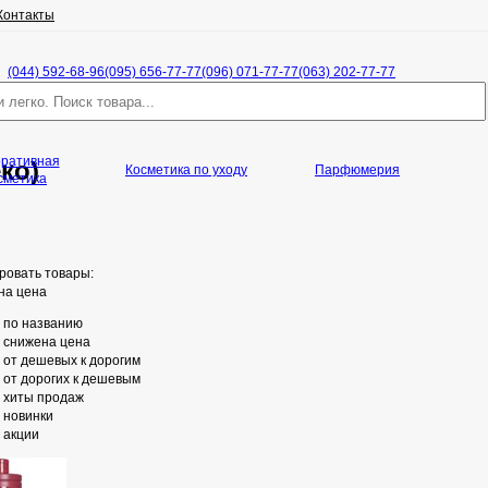
Контакты
(044) 592-68-96
(095) 656-77-77
(096) 071-77-77
(063) 202-77-77
оративная
ко)
Косметика по уходу
Парфюмерия
сметика
ровать товары:
на цена
по названию
снижена цена
от дешевых к дорогим
от дорогих к дешевым
хиты продаж
новинки
акции