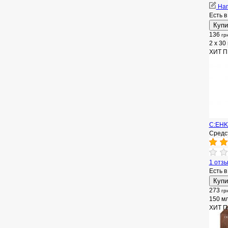
Нап
Есть в
136
гр
2 x 30 
ХИТ 
C:EHKO
Средст
1 отз
Есть в
273
гр
150 м
ХИТ 