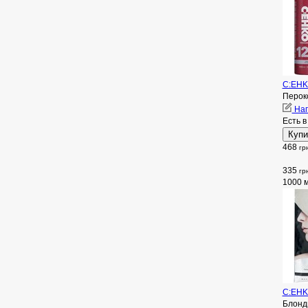
C:EHKO
Перок
Нап
Есть в
468
гр
335
гр
1000 
C:EHKO
Блонд