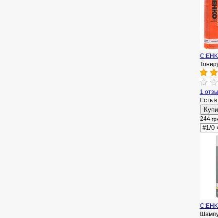
C:EHKO
Тонир
1 отз
Есть в
244
гр
C:EHK
Шампу