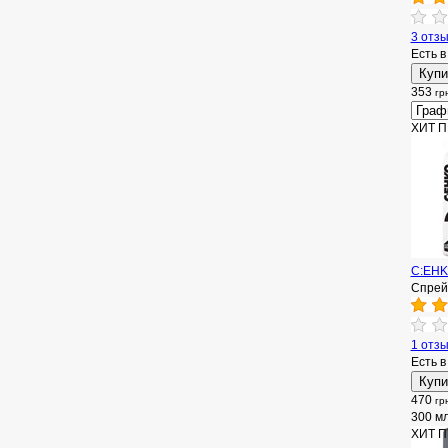
3 отз
Есть в
353
гр
ХИТ 
C:EHKO
Спрей
1 отз
Есть в
470
гр
300 м
ХИТ 