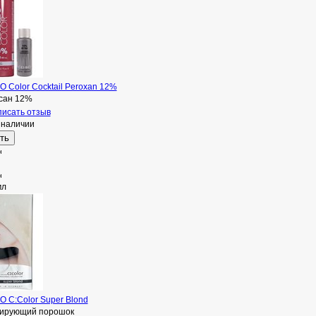
 Color Cocktail Peroxan 12%
сан 12%
исать отзыв
 наличии
н
н
мл
 C:Color Super Blond
ирующий порошок