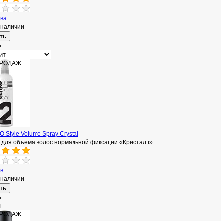
ыва
 наличии
н
ПРОДАЖ
 Style Volume Spray Crystal
 для объема волос нормальной фиксации «Кристалл»‎
ыв
 наличии
н
л
ПРОДАЖ