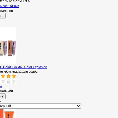
итель-бальзам 1.9%
исать отзыв
 наличии
 Color Cocktail Color Explosion
я крем-краска для волос
ыв
 наличии
н