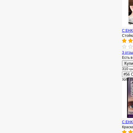
C:EHKO
Стойка
3 отз
Есть в
310
гр
ХИТ 
C:EHK
Краска