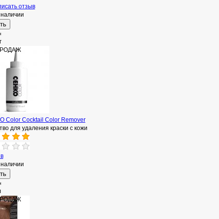
исать отзыв
 наличии
н
г
ПРОДАЖ
 Color Cocktail Color Remover
во для удаления краски с кожи
ыв
 наличии
н
л
ПРОДАЖ