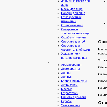
Защитные маски для
лица
Маски для лица
Наборы для лица
От возрастных
изменений
От пигментации
Очищение и
тонизирование лица
Скрабы и пилинги
Опи
Средcтва для губ
Средства для
Масло
чувствительной кожи
волос,
Увлажнение и
питание кожи лица
Это ка
Ароматерапия
Обеспе
Дезодоранты
Для ног
Он та
Для рук
Коррекция фигуры
Спосо
Лубриканты
На чи
Массаж
От растяжек
На чис
Пищевые добавки
Скрaбы
Отз
Увлажнение и