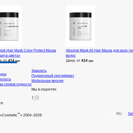
luk Hair Mask Color Protect Маска
Absoluk Mask All Hair Маска для всех т
щита цвета»
волос
а: от
414
Цена: от
414
грн
грн
Заказать
идок
Подарочный сертификат
оплата
Мобильная версия
а сроков годности
Мы в соцсетях:
те:
UA
RU
Se
™
«Cosmetic
» 2004–2026