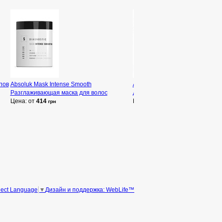
ипов
Absoluk Mask Intense Smooth
Absoluk Diagnostic Perfect Curl
Разглаживающая маска для волос
для кудрявых волос
Цена: от
414
Цена: от
414
грн
грн
Дизайн и поддержка: WebLife™
lect Language
▼