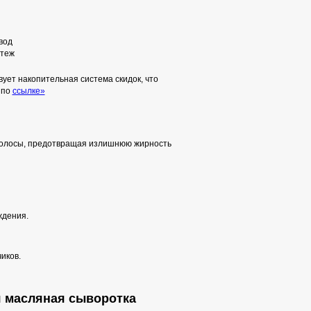
вод
теж
ует накопительная система скидок, что
 по
ссылке»
 волосы, предотвращая излишнюю жирность
ждения.
иков.
ая масляная сыворотка