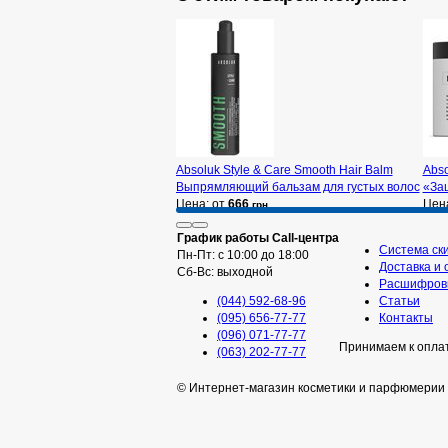
Absoluk Style & Care Smooth Hair Balm
Abso
Выпрямляющий бальзам для густых волос
«За
Цена: от
666
Цен
грн
График работы Call-центра
Система ск
Пн-Пт: с 10:00 до 18:00
Доставка и 
Сб-Вс: выходной
Расшифровк
(044) 592-68-96
Статьи
(095) 656-77-77
Контакты
(096) 071-77-77
Принимаем к опла
(063) 202-77-77
© Интернет-магазин косметики и парфюмерии 