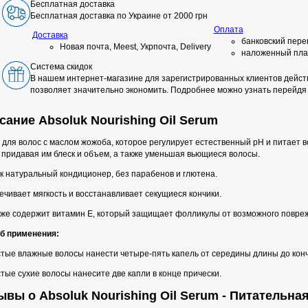
Бесплатная доставка
Бесплатная доставка по Украине от 2000 грн
Оплата
Доставка
банковский пере
Новая почта, Meest, Укрпочта, Delivery
наложенный пла
Система скидок
В нашем интернет-магазине для зарегистрированных клиентов действ
позволяет значительно экономить. Подробнее можно узнать перейдя
сание Absoluk Nourishing Oil Serum
 для волос с маслом жожоба, которое регулирует естественный pH и питает
 придавая им блеск и объем, а также уменьшая вьющиеся волосы.
к натуральный кондиционер, без парабенов и глютена.
чивает мягкость и восстанавливает секущиеся кончики.
кже содержит витамин Е, который защищает фолликулы от возможного повре
б применения:
стые влажные волосы нанести четыре-пять капель от середины длины до конч
тые сухие волосы нанесите две капли в конце прически.
ывы о Absoluk Nourishing Oil Serum - Питательн