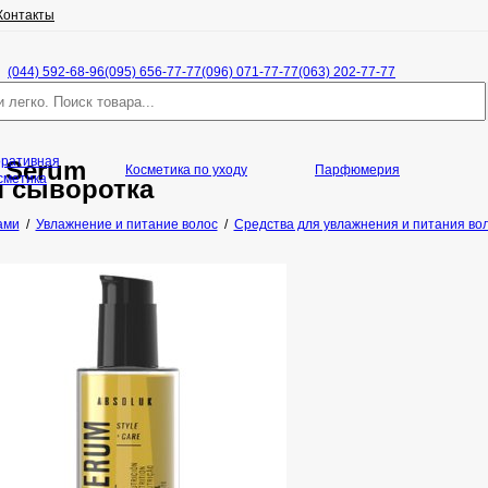
Контакты
(044) 592-68-96
(095) 656-77-77
(096) 071-77-77
(063) 202-77-77
оративная
l Serum
Косметика по уходу
Парфюмерия
сметика
я сыворотка
ами
/
Увлажнение и питание волос
/
Средства для увлажнения и питания вол