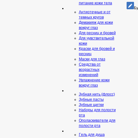
питание кожи тела
Бу
Антиотечные и от
темных кругов
Демакияж для кожи
вокруг глаз
Для ресниц и бровей
Для чувствительной
кожи
Краски для бровей и
ресниц
Маски для глаз
Средства от
возрастных
изменений
Увлажнение кожи
вокруг глаз
Зубная нить (флосс)
Зубные пасты
Зубные щетки
Наборы для полости
рта
Ополаскиватели для
полости рта
Гeль для душа