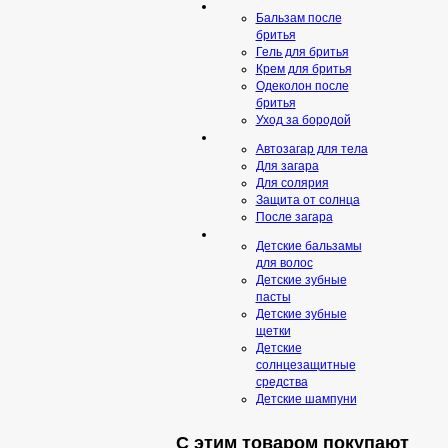
Бальзам после
бритья
Гель для бритья
Крем для бритья
Одеколон после
бритья
Уход за бородой
Автозагар для тела
Для загара
Для солярия
Защита от солнца
После загара
Детские бальзамы
для волос
Детские зубные
пасты
Детские зубные
щетки
Детские
солнцезащитные
средства
Детские шампуни
С этим товаром покупают