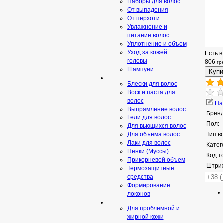
Наборы для волос
От выпадения
От перхоти
Увлажнение и
питание волос
Уплотнение и объем
Уход за кожей
Есть в
головы
806
гр
Шампуни
Блески для волос
Воск и паста для
волос
Нап
Выпрямление волос
Бренд
Гели для волос
Пол:
Для вьющихся волос
Для объема волос
Тип в
Лаки для волос
Катег
Пенки (Муссы)
Код т
Прикорневой объем
Штрих
Термозащитные
средства
Формирование
локонов
Для проблемной и
жирной кожи