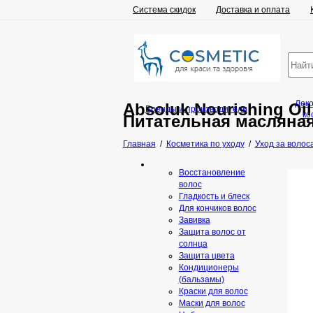
Система скидок
Доставка и оплата
Дек
Absoluk Nourishing Oi
Бренды и производители
ко
Питательная масляна
Главная
/
Косметика по уходу
/
Уход за волос
Восстановление
волос
Гладкость и блеск
Для кончиков волос
Завивка
Защита волос от
солнца
Защита цвета
Кондиционеры
(бальзамы)
Краски для волос
Маски для волос