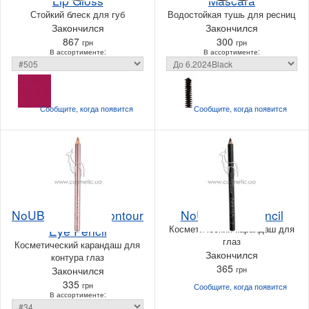
Lip Gloss
Mascara
Стойкий блеск для губ
Водостойкая тушь для ресниц
Закончился
Закончился
867
300
грн
грн
В ассортименте:
В ассортименте:
Сообщите, когда
появится
Сообщите, когда
появится
NoUBA Kajal & Contour
NoUBA Eye Pencil
Eye Pencil
Косметический карандаш для
глаз
Косметический карандаш для
Закончился
контура глаз
365
Закончился
грн
335
грн
Сообщите, когда
появится
В ассортименте: