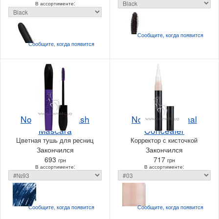
В ассортименте:
Сообщите, когда
появится
Сообщите, когда
появится
NoUBA Colorlash
NoUBA Staminal
Mascara
Concealer
Цветная тушь для ресниц
Корректор с кисточкой
Закончился
Закончился
693
717
грн
грн
В ассортименте:
В ассортименте:
Сообщите, когда
появится
Сообщите, когда
появится