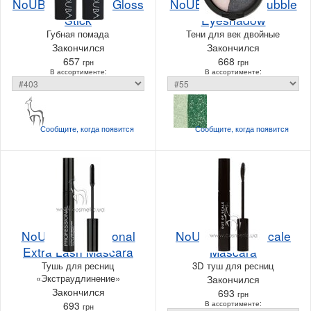
NoUBA Plumping Gloss
NoUBA Double Bubble
Stick
Eyeshadow
Губная помада
Тени для век двойные
Закончился
Закончился
657
668
грн
грн
В ассортименте:
В ассортименте:
Сообщите, когда
появится
Сообщите, когда
появится
NoUBA Professional
NoUBA Out Of Scale
Extra Lash Mascara
Mascara
Тушь для ресниц
3D туш для ресниц
«Экстраудлинение»
Закончился
Закончился
693
грн
693
В ассортименте:
грн