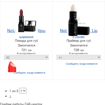
NoUBA Rouge Bijou
NoUBA Perfecta Lip
Lipstick
Primer
Помада для губ
Праймер для губ
Закончился
Закончился
721
728
грн
грн
В ассортименте:
В ассортименте:
Сообщите, когда
появится
Сообщите, когда
появится
1 из 3
>
График работы Call-центра