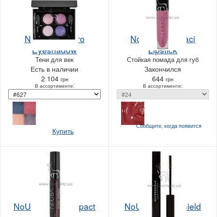
NoUBA Quattro
NoUBA Millebaci
Eyeshadow
Lipstick
Тени для век
Стойкая помада для губ
Есть в наличии
Закончился
2 104
644
грн
грн
В ассортименте:
В ассортименте:
Сообщите, когда
появится
Купить
NoUBA Shine Impact
NoUBA Watershield