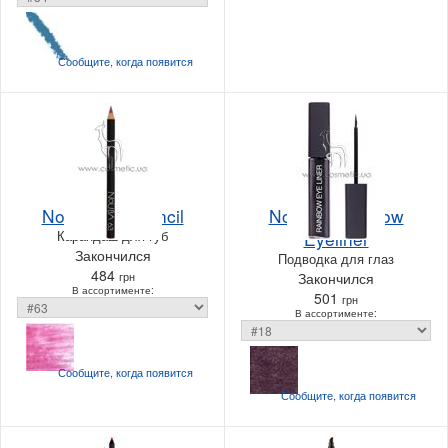
Сообщите, когда
появится
NoUBA Lip Pencil
NoUBA Rainbow
Карандаш для губ
Eyeliner
Закончился
Подводка для глаз
484
грн
Закончился
В ассортименте:
501
грн
В ассортименте:
Сообщите, когда
появится
Сообщите, когда
появится