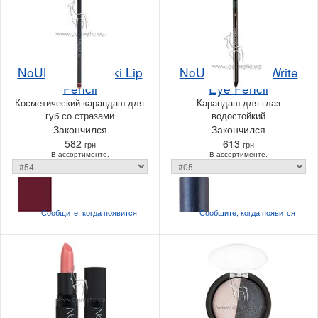
NoUBA Swarovski Lip
NoUBA Twist & Write
Pencil
Eye Pencil
Косметический карандаш для
Карандаш для глаз
губ со стразами
водостойкий
Закончился
Закончился
582
613
грн
грн
В ассортименте:
В ассортименте:
Сообщите, когда
появится
Сообщите, когда
появится