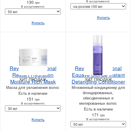
130
В ассортименте:
грн
В ассортименте:
Купить
Купить
Revlon Professional
Revlon Professional
Restart Hydration
Equave Blonde Instant
ХИТ ПРОДАЖ
ХИТ ПРОДАЖ
Moisture Rich Mask
Detangling Conditioner
Маска для увлажнения волос
Мгновенный кондиционер для
блондированных,
Есть в наличии
обесцвеченных и
151
грн
мелированных волос
В ассортименте:
Есть в наличии
171
грн
Купить
В ассортименте: