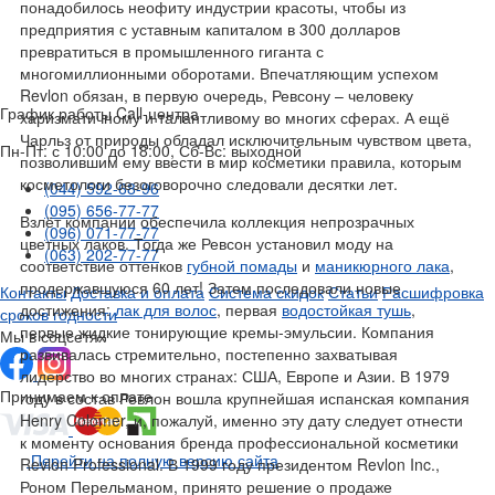
понадобилось неофиту индустрии красоты, чтобы из
предприятия с уставным капиталом в 300 долларов
превратиться в промышленного гиганта с
многомиллионными оборотами. Впечатляющим успехом
Revlon обязан, в первую очередь, Ревсону – человеку
График работы Call-центра
харизматичному и талантливому во многих сферах. А ещё
Чарльз от природы обладал исключительным чувством цвета,
Пн-Пт: с 10:00 до 18:00, Сб-Вс: выходной
позволившим ему ввести в мир косметики правила, которым
косметологи безоговорочно следовали десятки лет.
(044) 592-68-96
(095) 656-77-77
Взлёт компании обеспечила коллекция непрозрачных
(096) 071-77-77
цветных лаков. Тогда же Ревсон установил моду на
(063) 202-77-77
соответствие оттенков
губной помады
и
маникюрного лака
,
продержавшуюся 60 лет! Затем последовали новые
Контакты
Доставка и оплата
Система скидок
Статьи
Расшифровка
достижения:
лак для волос
, первая
водостойкая тушь
,
сроков годности
первые жидкие тонирующие кремы-эмульсии. Компания
Мы в соцсетях
развивалась стремительно, постепенно захватывая
лидерство во многих странах: США, Европе и Азии. В 1979
Принимаем к оплате
году в состав Ревлон вошла крупнейшая испанская компания
Henry Colomer, и, пожалуй, именно эту дату следует отнести
к моменту основания бренда профессиональной косметики
Перейти на полную версию сайта
Revlon Professional. В 1999 году президентом Revlon Inc.,
Роном Перельманом, принято решение о продаже