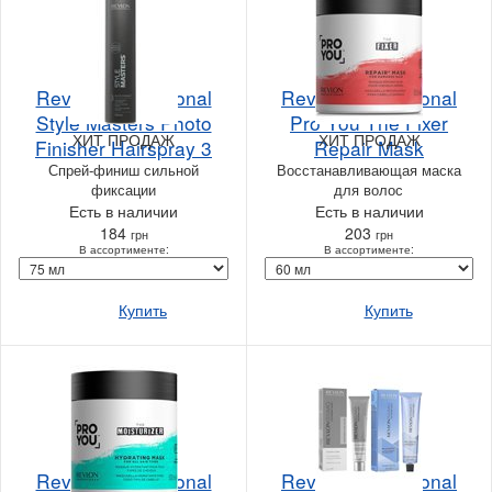
Revlon Professional
Revlon Professional
Style Masters Photo
Pro You The Fixer
ХИТ ПРОДАЖ
ХИТ ПРОДАЖ
Finisher Hairspray 3
Repair Mask
Спрей-финиш сильной
Восстанавливающая маска
фиксации
для волос
Есть в наличии
Есть в наличии
184
203
грн
грн
В ассортименте:
В ассортименте:
Купить
Купить
Revlon Professional
Revlon Professional