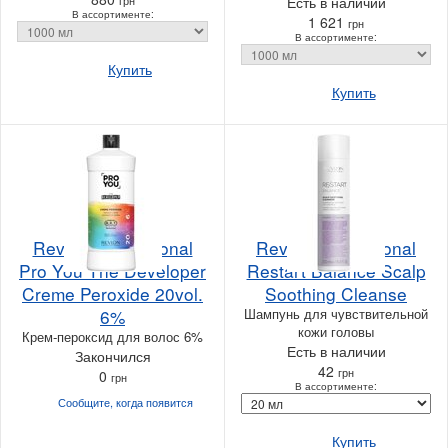
Есть в наличии
В ассортименте:
1 621
грн
В ассортименте:
Купить
Купить
Revlon Professional
Revlon Professional
Pro You The Developer
Restart Balance Scalp
Creme Peroxide 20vol.
Soothing Cleanse
6%
Шампунь для чувствительной
кожи головы
Крем-пероксид для волос 6%
Есть в наличии
Закончился
42
грн
0
грн
В ассортименте:
Сообщите, когда
появится
Купить