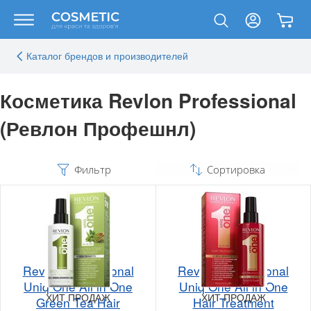
Каталог брендов и производителей
Косметика Revlon Professional
(Ревлон Профешнл)
Фильтр
Сортировка
Revlon Professional
Revlon Professional
Uniq One All in One
Uniq One All in One
ХИТ ПРОДАЖ
ХИТ ПРОДАЖ
Green Tea Hair
Hair Treatment