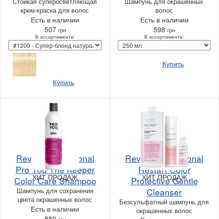
Стойкая суперосветляющая
Шампунь для окрашенных
крем-краска для волос
волос
Есть в наличии
Есть в наличии
507
598
грн
грн
В ассортименте:
В ассортименте:
Купить
Купить
Revlon Professional
Revlon Professional
Pro You The Keeper
Restart Color
ХИТ ПРОДАЖ
ХИТ ПРОДАЖ
Color Care Shampoo
Protective Gentle
Шампунь для сохранения
Cleanser
цвета окрашенных волос
Безсульфатный шампунь для
Есть в наличии
окрашенных волос
880
грн