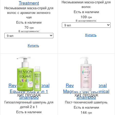
Treatment
Несмываемая маска-спрей для
волос
Несмываемая маска-спрей для
Есть в наличии
волос с ароматом зеленого
109
чая
грн
В ассортименте:
Есть в наличии
70
грн
В ассортименте:
Купить
Купить
Revlon Professional
Revlon Professional
Equave Kids 2 in 1
Magnet Post Technical
ХИТ ПРОДАЖ
ХИТ ПРОДАЖ
Shampoo
Shampoo
Гипоаллергенный шампунь для
Пост-технический шампунь
детей 2 в 1
Есть в наличии
Есть в наличии
144
грн