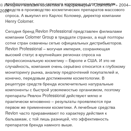
профессионального сегмента корпорации для перевода
© Интернет-магазин косметики и парфюмерии «Cosmetic™» 2004–
средств в производство косметических препаратов массового
2026
спроса. А выкупил его Карлос Коломер, директор компании
Henry Colomer.
Сегодня бренд Revlon Professional представлен филиалами
компании Colomer Group в тридцати странах, а ещё полторы
сотни стран охвачены сетью официальных дистрибьюторов.
Revlon Professional – могучая империя, сохраняющая
высокий статус в крупнейших регионах спроса на
профессиональную косметику – Европе и США. И это не
случайность, компания очень серьёзно относится к глубокому
мониторингу рынка, анализу предпочтений покупателей и,
конечно, передовым достижениям косметологии. В
рецептуре средств бренда исключительно натуральные
компоненты с быстрой усвояемостью организмом, поэтому
препараты Ревлон Professional действуют мягко и
практически мгновенно – результаты проявляются при
первом же применении косметики. А лечебные средства
Revlon часто приравнивают по характеру действия к
бальзамам, с той лишь разницей, что эффективность
препаратов бренда намного выше.