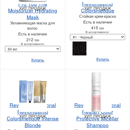
Pro You The
Revlonissimo
ХИТ ПРОДАЖ
ХИТ ПРОДАЖ
Moisturizer Hydrating
Colorsmetique
Mask
Стойкая крем-краска
Есть в наличии
Увлажняющая маска для
415
волос
грн
В ассортименте:
Есть в наличии
212
грн
В ассортименте:
Купить
Купить
Revlon Professional
Revlon Professional
Revlonissimo
Restart Color
ХИТ ПРОДАЖ
ХИТ ПРОДАЖ
Colorsmetique Intense
Protective Micellar
Blonde
Shampoo