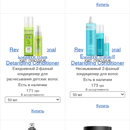
Купить
Revlon Professional
Revlon Professional
Equave Kids
Equave Instant
ХИТ ПРОДАЖ
ХИТ ПРОДАЖ
Detangling Conditioner
Detangling Conditioner
Ежедневный 2-фазный
Несмываемый 2-фазный
кондиционер для
кондиционер для волос
расчесывания детских волос
Есть в наличии
Есть в наличии
173
грн
171
В ассортименте:
грн
В ассортименте:
Купить
Купить