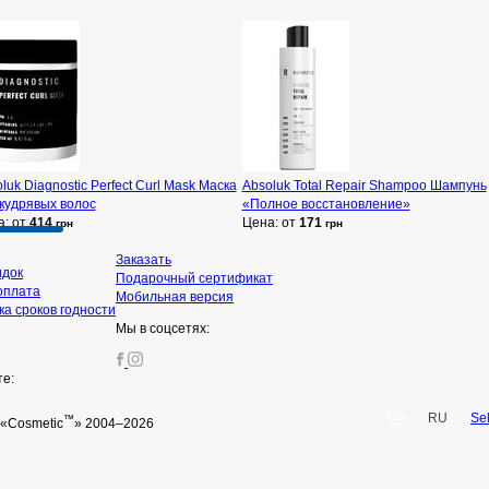
luk Diagnostic Perfect Curl Mask Маска
Absoluk Total Repair Shampoo Шампунь
кудрявых волос
«Полное восстановление»
а: от
414
Цена: от
171
грн
грн
Заказать
идок
Подарочный сертификат
оплата
Мобильная версия
а сроков годности
Мы в соцсетях:
те:
UA
RU
Se
™
«Cosmetic
» 2004–2026