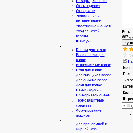
Наборы для волос
От выпадения
От перхоти
Увлажнение и
питание волос
Уплотнение и объем
Уход за кожей
Есть в
головы
687
гр
Шампуни
Блески для волос
Воск и паста для
волос
Нап
Выпрямление волос
Бренд
Гели для волос
Пол:
Для вьющихся волос
Для объема волос
Тип в
Лаки для волос
Катег
Пенки (Муссы)
Код т
Прикорневой объем
Штрих
Термозащитные
средства
Формирование
локонов
Для проблемной и
жирной кожи