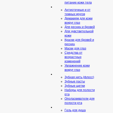
питание кожи тела
Антиотечные и от
темных кругов
Демакияж для кожи
вокруг глаз
Для ресниц и бровей
Для чувствительной
кожи
Краски для бровей и
ресниц
Маски для глаз
Средства от
возрастных
изменений
Увлажнение кожи
вокруг глаз
Зубная нить (флосс)
Зубные пасты
Зубные щетки
Наборы для полости
рта
Ополаскиватели для
полости рта
Гeль для душа