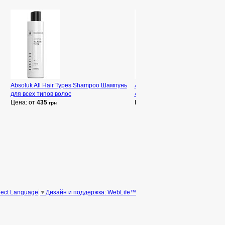
Absoluk All Hair Types Shampoo Шампунь
Absoluk Color Protect Shampoo
для всех типов волос
«Защита цвета»
Цена: от
435
Цена: от
435
грн
грн
Дизайн и поддержка: WebLife™
lect Language
▼