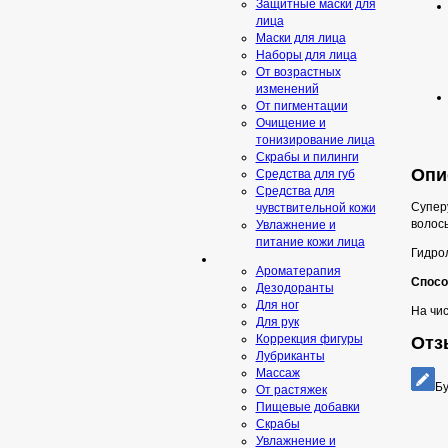
Защитные маски для
лица
Маски для лица
Наборы для лица
От возрастных
изменений
От пигментации
Очищение и
тонизирование лица
Скрабы и пилинги
Опи
Средcтва для губ
Средства для
Супер
чувствительной кожи
волос
Увлажнение и
питание кожи лица
Гидро
Ароматерапия
Спосо
Дезодоранты
Для ног
На чис
Для рук
Коррекция фигуры
Отз
Лубриканты
Массаж
Бу
От растяжек
Пищевые добавки
Скрaбы
Увлажнение и