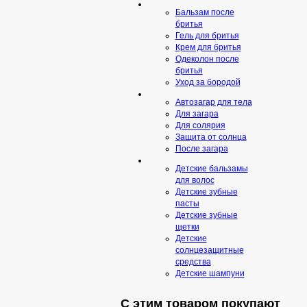
Бальзам после
бритья
Гель для бритья
Крем для бритья
Одеколон после
бритья
Уход за бородой
Автозагар для тела
Для загара
Для солярия
Защита от солнца
После загара
Детские бальзамы
для волос
Детские зубные
пасты
Детские зубные
щетки
Детские
солнцезащитные
средства
Детские шампуни
С этим товаром покупают