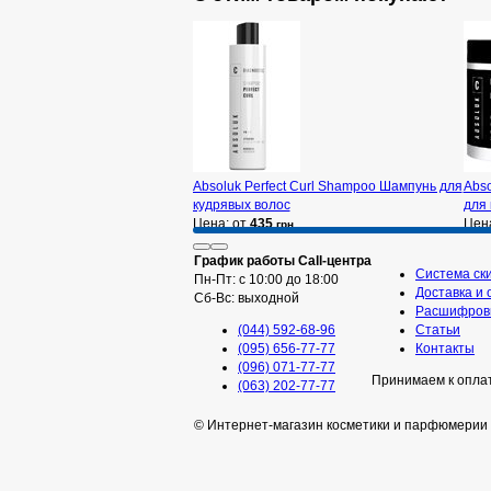
Absoluk Perfect Curl Shampoo Шампунь для
Abso
кудрявых волос
для 
Цена: от
435
Цен
грн
График работы Call-центра
Система ск
Пн-Пт: с 10:00 до 18:00
Доставка и 
Сб-Вс: выходной
Расшифровк
(044) 592-68-96
Статьи
(095) 656-77-77
Контакты
(096) 071-77-77
Принимаем к опла
(063) 202-77-77
© Интернет-магазин косметики и парфюмерии 