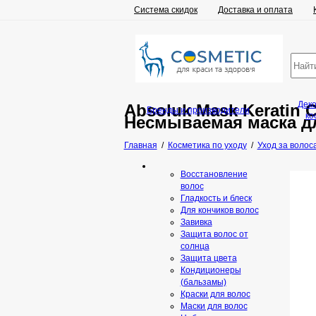
Система скидок
Доставка и оплата
Дек
Absoluk Mask Keratin 
Бренды и производители
ко
Несмываемая маска д
Главная
/
Косметика по уходу
/
Уход за волос
Восстановление
волос
Гладкость и блеск
Для кончиков волос
Завивка
Защита волос от
солнца
Защита цвета
Кондиционеры
(бальзамы)
Краски для волос
Маски для волос