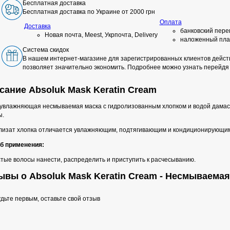
Бесплатная доставка
Бесплатная доставка по Украине от 2000 грн
Оплата
Доставка
банковский пере
Новая почта, Meest, Укрпочта, Delivery
наложенный пла
Система скидок
В нашем интернет-магазине для зарегистрированных клиентов действ
позволяет значительно экономить. Подробнее можно узнать перейдя
сание Absoluk Mask Keratin Cream
увлажняющая несмываемая маска с гидролизованным хлопком и водой дамасс
ы.
лизат хлопка отличается увлажняющим, подтягивающим и кондиционирующим 
б применения:
тые волосы нанести, распределить и приступить к расчесыванию.
ывы о Absoluk Mask Keratin Cream - Несмываемая
дьте первым, оставьте свой отзыв