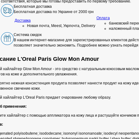
соответствия, которые мы готовы предоставить по первому требованию.
Бесплатная доставка
Бесплатная доставка по Украине от 2000 грн
Оплата
Доставка
банковский пере
Новая почта, Meest, Укрпочта, Delivery
наложенный пла
Система скидок
В нашем интернет-магазине для зарегистрированных клиентов действ
позволяет значительно экономить. Подробнее можно узнать перейдя
сание L'Oreal Paris Glow Mon Amour
й хайлайтер Glow Mon Amour - это средство с натуральным кокосовым масло
ов на коже и дополнительного увлажнения.
ятно нежная консистенция продукта позволяет нанести продукт на кожу иде
венное свечение кожи.
 хайлайтер L'Oreal Paris придает очарование любому образу.
б применения:
ите хайлайтер с помощью аппликатора на кожу лица и растушуйте кончиком 
в:
enated polyisobutene; isododecane; isononyl isononanoate; isodecyl neopentanoat
enated styrene/isoprene copolymer; butyrospermum parkii butter / shea butter; diste