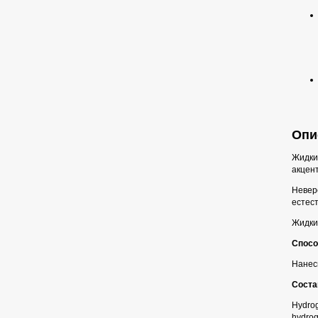
Опи
Жидки
акцент
Неверо
естест
Жидкий
Спосо
Нанес
Соста
Hydrog
hydrog