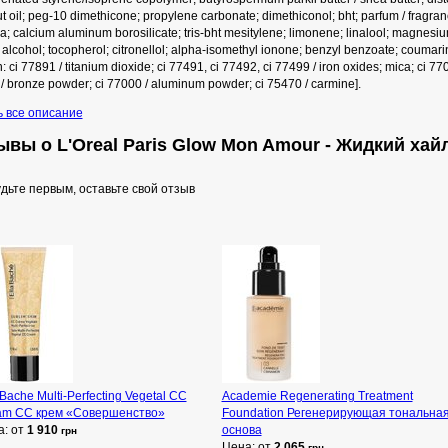
t oil; peg-10 dimethicone; propylene carbonate; dimethiconol; bht; parfum / fragranc
; calcium aluminum borosilicate; tris-bht mesitylene; limonene; linalool; magnesium 
alcohol; tocopherol; citronellol; alpha-isomethyl ionone; benzyl benzoate; coumarin; 
: ci 77891 / titanium dioxide; ci 77491, ci 77492, ci 77499 / iron oxides; mica; ci 7
/ bronze powder; ci 77000 / aluminum powder; ci 75470 / carmine].
ь все описание
ывы о L'Oreal Paris Glow Mon Amour - Жидкий хай
дьте первым, оставьте свой отзыв
 Bache Multi-Perfecting Vegetal CC
Academie Regenerating Treatment
am СС крем «Совершенство»
Foundation Регенерирующая тональна
а: от
1 910
основа
грн
Цена: от
2 065
грн