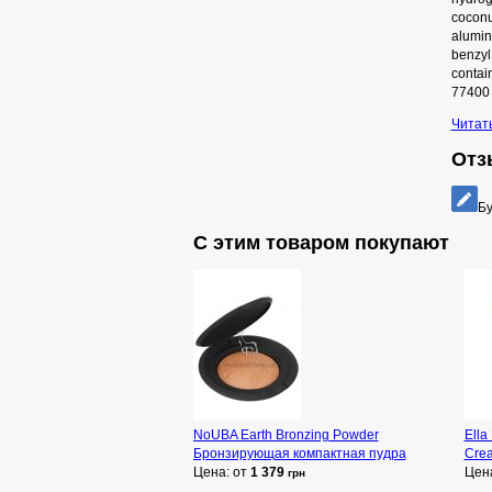
coconu
alumina
benzyl 
contain
77400 
Читат
Отз
Бу
С этим товаром покупают
NoUBA Earth Bronzing Powder
Ella
Бронзирующая компактная пудра
Cre
Цена: от
1 379
Цен
грн