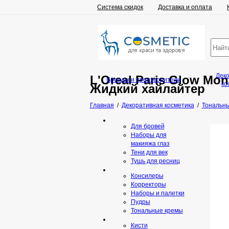
Система скидок
Доставка и оплата
Дек
L'Oreal Paris Glow Mo
Бренды и производители
ко
Жидкий хайлайтер
Главная
/
Декоративная косметика
/
Тональны
Для бровей
Наборы для
макияжа глаз
Тени для век
Тушь для ресниц
Консилеры
Корректоры
Наборы и палетки
Пудры
Тональные кремы
Кисти