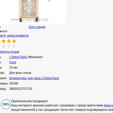
Хочу скидку
н
чился
ите, когда появится
исать отзыв
:
L'Oreal Paris
(Франция)
:
Face
м:
15 мл.
ожи:
Для всех типов
ория:
Корректоры для лица L'Oreal Paris
овара:
36198
код:
3600523707133
Оригинальная продукция
Наш интернет-магазин работает напрямую с представителями
бренд
представленной у нас продукции. Качество товаров подтверждено в