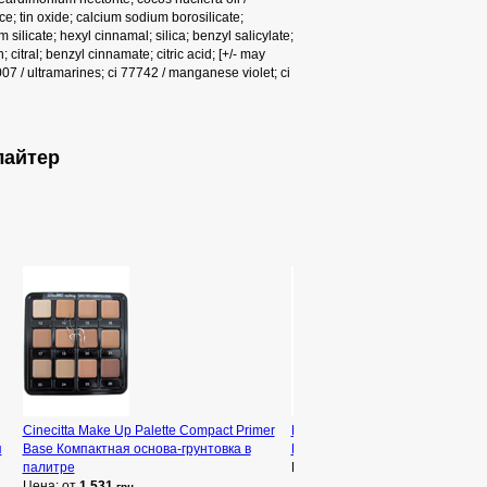
e; tin oxide; calcium sodium borosilicate;
silicate; hexyl cinnamal; silica; benzyl salicylate;
citral; benzyl cinnamate; citric acid; [+/- may
7007 / ultramarines; ci 77742 / manganese violet; ci
лайтер
Cinecitta Make Up Palette Сompact Primer
Declare Hydro Balance CC-Cre
я
Base Компактная основа-грунтовка в
Интенсивно увлажняющий СС-
палитре
Цена: от
2 103
грн
Цена: от
1 531
грн