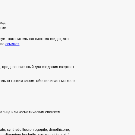
вод
теж
ует накопительная система скидок, что
 по
ссылке»
м, предназначенный для создания сверкнет
ально тонким слоем, обеспечивает мягкое и
пальца или косметическим спонжем.
e; synthetic fluorphlogopite; dimethicone;
ardimonium hectorite; cocos nucifera oil /