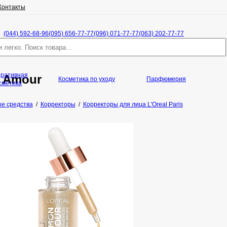
Контакты
(044) 592-68-96
(095) 656-77-77
(096) 071-77-77
(063) 202-77-77
оративная
n Amour
Косметика по уходу
Парфюмерия
сметика
е средства
/
Корректоры
/
Корректоры для лица L'Oreal Paris