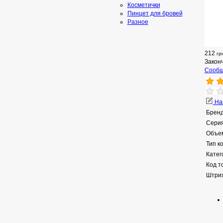
Косметички
Пинцет для бровей
Разное
212
гр
Закон
Сообщ
Нап
Бренд
Серия
Объе
Тип к
Катег
Код т
Штрих