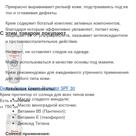
Прекрасно выравнивает рельеф кожи, подстраиваясь под ее
тон и сглаживая дефекты.
Крем содержит богатый комплекс активных компонентов,
благодаря которым эффективно увлажняет, питает кожу,
С этим товаром покупают
защищает ее от ультрафиолета, оказывает антиоксидантное
и противовоспалительное действие.
Не течет, не оставляет следов на одежде.
Может использоваться в качестве основы под макияж.
Крем рекомендован для ежедневного утреннего применения
для любого типа кожи.
Derma Series Cream Protector SPF 30
Активные компоненты:
Крем-протектор от солнца для всех типов кожи
Масло сладкого миндаля;
Есть в наличии
Масло виноградной косточки;
750
от
грн
Витамин В5 (Пантенол);
Витамин Е (токоферол)
Диоксид Титана.
Способ применения: