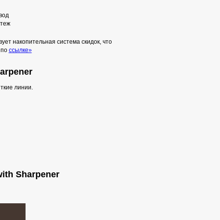
вод
теж
ует накопительная система скидок, что
 по
ссылке»
harpener
ткие линии.
with Sharpener