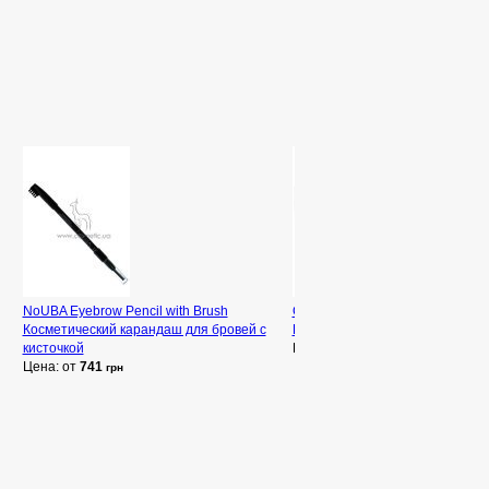
NoUBA Eyebrow Pencil with Brush
Couleur Caramel Eyeshadow Pa
Косметический карандаш для бровей с
Палета теней
кисточкой
Цена: от
1 009
грн
Цена: от
741
грн