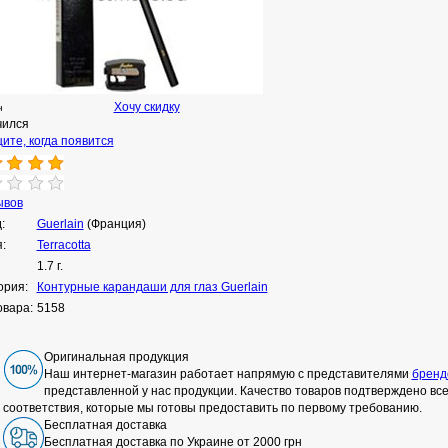
Хочу скидку
н
чился
ите, когда появится
ывов
:
Guerlain
(Франция)
:
Terracotta
1.7 г.
ория:
Контурные карандаши для глаз Guerlain
овара:
5158
Оригинальная продукция
Наш интернет-магазин работает напрямую с представителями
бренд
представленной у нас продукции. Качество товаров подтверждено в
соответствия, которые мы готовы предоставить по первому требованию.
Бесплатная доставка
Бесплатная доставка по Украине от 2000 грн