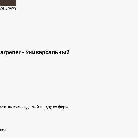
 Me Brown
Sharpener - Универсальный
ас в наличии водостойкие других фирм,
нет.