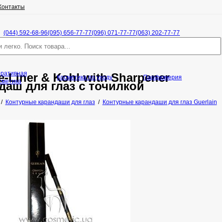
Контакты
(044) 592-68-96
(095) 656-77-77
(096) 071-77-77
(063) 202-77-77
оративная
e-Liner & Kohl with Sharpener
Косметика по уходу
Парфюмерия
сметика
аш для глаз с точилкой
/
Контурные карандаши для глаз
/
Контурные карандаши для глаз Guerlain