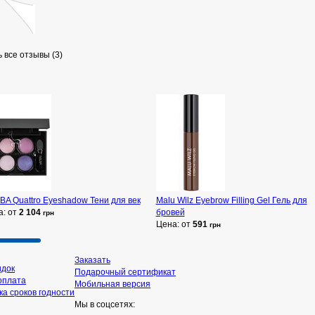
 все отзывы (3)
A Quattro Eyeshadow Тени для век
Malu Wilz Eyebrow Filling Gel Гель для
а: от
2 104
бровей
грн
Цена: от
591
грн
Заказать
идок
Подарочный сертификат
оплата
Мобильная версия
а сроков годности
Мы в соцсетях: