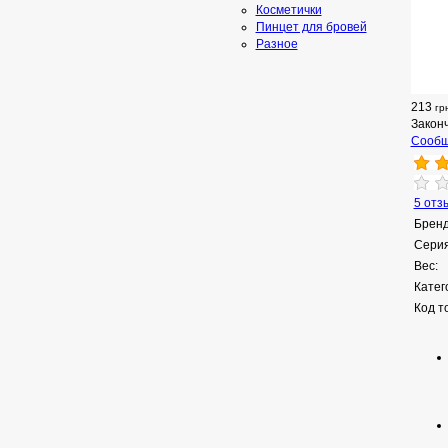
Косметички
Пинцет для бровей
Разное
213
гр
Закон
Сообщ
5 отз
Бренд
Серия
Вес:
Катег
Код т