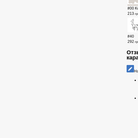
#00 K
213
г
#40
292
г
Отзы
кар
На