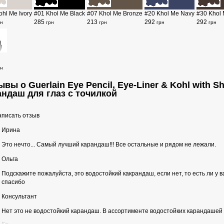
ohl Me Ivory
#01 Khol Me Black
#07 Khol Me Bronze
#20 Khol Me Navy
#30 Khol
285
213
292
292
рн
грн
грн
грн
грн
рн
вы о Guerlain Eye Pencil, Eye-Liner & Kohl with 
андаш для глаз с точилкой
писать отзыв
Ирина
Это нечто... Самый лучший карандаш!!! Все остальные и рядом не лежали.
Ольга
Подскажите пожалуйста, это водостойкий какрандаш, если нет, то есть ли у в
спасибо
Консультант
Нет это не водостойкий карандаш. В ассортименте водостойких карандашей 