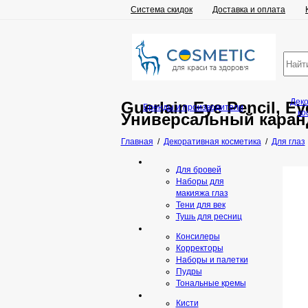
Система скидок
Доставка и оплата
Дек
Guerlain Eye Pencil, Ey
Бренды и производители
ко
Универсальный каранд
Главная
/
Декоративная косметика
/
Для глаз
Для бровей
Наборы для
макияжа глаз
Тени для век
Тушь для ресниц
Консилеры
Корректоры
Наборы и палетки
Пудры
Тональные кремы
Кисти