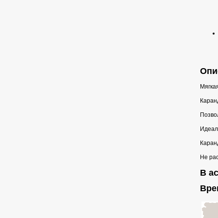
Опис
Мягкая
Каран
Позво
Идеал
Каранд
Не рас
В ас
Вре