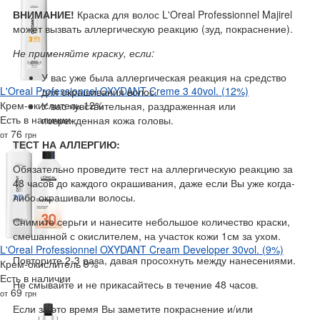
ВНИМАНИЕ!
Краска для волос L'Oreal Professionnel Majirel
может вызвать аллергическую реакцию (зуд, покраснение).
Не применяйте краску, если:
У вас уже была аллергическая реакция на средство
L'Oreal Professionnel OXYDANT Creme 3 40vol. (12%)
для окрашивания волос.
Крем-окислитель 12%
У вас чувствительная, раздраженная или
Есть в наличии
поврежденная кожа головы.
76
от
грн
ТЕСТ НА АЛЛЕРГИЮ:
Обязательно проведите тест на аллергическую реакцию за
48 часов до каждого окрашивания, даже если Вы уже когда-
либо окрашивали волосы.
Снимите серьги и нанесите небольшое количество краски,
смешанной с окислителем, на участок кожи 1см за ухом.
L'Oreal Professionnel OXYDANT Cream Developer 30vol. (9%)
Повторите 2-3 раза, давая просохнуть между нанесениями.
Крем-окислитель 9%
Есть в наличии
Не смывайте и не прикасайтесь в течение 48 часов.
69
от
грн
Если за это время Вы заметите покраснение и/или