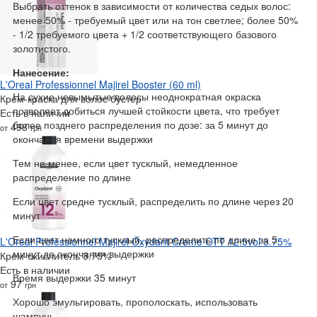
Выбрать оттенок в зависимости от количества седых волос:
менее 50% - требуемый цвет или на тон светлее; более 50%
- 1/2 требуемого цвета + 1/2 соответствующего базового
золотистого.
Нанесение:
L'Oreal Professionnel Majirel Booster (60 ml)
На сухие невымытые волосы неоднократная окраска
Крем-краска для волос бустер
позволяет добиться лучшей стойкости цвета, что требует
Есть в наличии
более позднего распределения по дозе: за 5 минут до
498
от
грн
окончания времени выдержки
Тем не менее, если цвет тусклый, немедленное
распределение по длине
Если цвет средне тусклый, распределить по длине через 20
минут
Если цвет немного тусклый, распределить по длине за 5
L'Oreal Professionnel Majirel Oxydant Creme OTT 12.5vol 3.75%
минут до окончания выдержки
Крем-окислитель 3.75%
Есть в наличии
Время выдержки 35 минут
97
от
грн
Хорошо эмульгировать, прополоскать, использовать
шампунь.