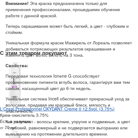
Внимание!
Эта краска предназначена только для
применения профессионалами, прошедшими обучение
работе с данной краской.
Теперь окрашивание может быть легкий, а цвет - глубоким и
стойким.
Уникальная формула красик Мажирель от Лореаль позволяет
добиваться потрясающих результатов окрашивания и
С этим товаром покупают
изменять цвет волос вплоть на 3 тона.
Свойства:
Передовая технология Ionеne G способствует
проникновению пигмента вглубь волоса, гарантируя вам тем
самым, насыщенный цвет до 6-ти недель.
Уникальная система Incell обеспечивает прекрасный уход за
волосами, придавая им красивый блеск, мягкость и
L'Oreal Professionnel OXYDANT Creme 0 12.5vol. (3.75%)
эластичность.
Крем-окислитель 3.75%
Есть в наличии
Как результат - волосы крепкие, упругие и подвижные, а цвет
70
- глубокий, равномерный и не подвергается выгоранию или
от
грн
вымыванию на протяжении длительного времени.