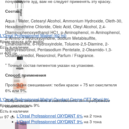
почувствуете зуд, вам не следует применять эту краску.
Состав:
Aqua / Water, Cetearyl Alcohol, Ammonium Hydroxide, Oleth-30,
Hexadimethrine Chloride, Oleic Acid, Oleyl Alcohol, 2,4-
Diaminophenoxyethanol HC1, p-Aminophenol, m-Aminophenol,
L'Oreal Professionnel Majirel (60 ml)
2-Amino-3-Hydroxypyridine, Sodium Metabisulfite,
Крем-краска для волос
Ethanolamine, 6-Hydroxyindole, Toluene-2,5-Diamine, 2-
Есть в наличии
Methylresorcinol, Pentasodium Pentetate, 2-Oleamido-1,3-
400
от
грн
Octadecanediol, Resorcinol, Parfum / Fragrance.
* Точный состав пигментов указан на упаковке.
Способ применения
Пропорция смешивания: тюбик краски + 75 мл окислителя
6% или 9%.
L'Oreal Professionnel Majirel Oxydant Creme OTT 30vol 9%
Выбрать окислитель в зависимости от требуемого
Крем-окислитель 9%
осветления:
Есть в наличии
L'Oreal Professionnel OXYDANT 6%
на 2 тона
97
от
грн
L'Oreal Professionnel OXYDANT 9%
на 3 тона