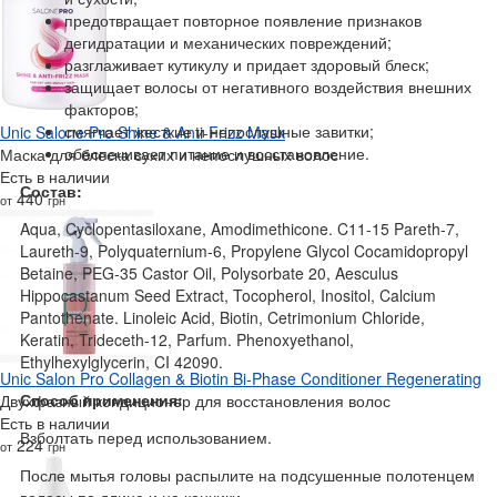
предотвращает повторное появление признаков
дегидратации и механических повреждений;
разглаживает кутикулу и придает здоровый блеск;
защищает волосы от негативного воздействия внешних
факторов;
смягчает жесткие и непослушные завитки;
Unic Salone Pro Shine & Anti-Frizz Mask
обеспечивает питание и восстановление.
Маска для блеска сухих и непослушных волос
Есть в наличии
Состав:
440
от
грн
Aqua, Cyclopentasiloxane, Amodimethicone. C11-15 Pareth-7,
Laureth-9, Polyquaternium-6, Propylene Glycol Cocamidopropyl
Betaine, PEG-35 Castor Oil, Polysorbate 20, Aesculus
Hippocastanum Seed Extract, Tocopherol, Inositol, Calcium
Pantothenate. Linoleic Acid, Biotin, Cetrimonium Chloride,
Keratin, Trideceth-12, Parfum. Phenoxyethanol,
Ethylhexylglycerin, CI 42090.
Unic Salon Pro Collagen & Biotin Bi-Phase Conditioner Regenerating
Способ применения:
Двухфазный кондиционер для восстановления волос
Есть в наличии
Взболтать перед использованием.
224
от
грн
После мытья головы распылите на подсушенные полотенцем