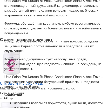
Unic Salon Pro Keratin Bi-Phase Conditioner Shine & Anti-Frizz –
это инновационный двухфазный кондиционер, специально
разработанный для придания волосам гладкости, блеска и
устранения нежелательной пушистости.
Формула, обогащённая кератином, глубоко восстанавливает
структуру волос, делает их более сильными и устойчивыми к
повреждениям.
С этим товаром покупают
Средство мгновенно увлажняет и питает волосы, создавая
защитный барьер против влажности и предотвращая их
спутывание.
Кондиционер дисциплинирует непослушные пряди,
обеспечивая идеальную гладкость и сияние на весь день, не
утяжеляя волосы.
Unic Salon Pro Keratin Bi-Phase Conditioner Shine & Anti-Frizz –
ваш союзник в создании безупречной прически и гладкости
Unic Salone Pro Color Mask
волос на каждый день!
Маска для окрашенных и мелированных волос
Есть в наличии
Свойства:
440
от
грн
избавляет волосы от пористости, пушистости, ломкости
и сухости;