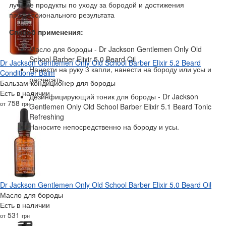
лучшие продукты по уходу за бородой и достижения
профессионального результата
Способ применения:
Масло для бороды - Dr Jackson Gentlemen Only Old
School Barber Elixir 5.0 Beard Oil
Dr Jackson Gentlemen Only Old School Barber Elixir 5.2 Beard
Нанести на руку 3 капли, нанести на бороду или усы и
Conditioner Balm
расчесать.
Бальзам-кондиционер для бороды
Есть в наличии
Дезинфицирующий тоник для бороды - Dr Jackson
758
от
грн
Gentlemen Only Old School Barber Elixir 5.1 Beard Tonic
Refreshing
Наносите непосредственно на бороду и усы.
Dr Jackson Gentlemen Only Old School Barber Elixir 5.0 Beard Oil
Масло для бороды
Есть в наличии
531
от
грн