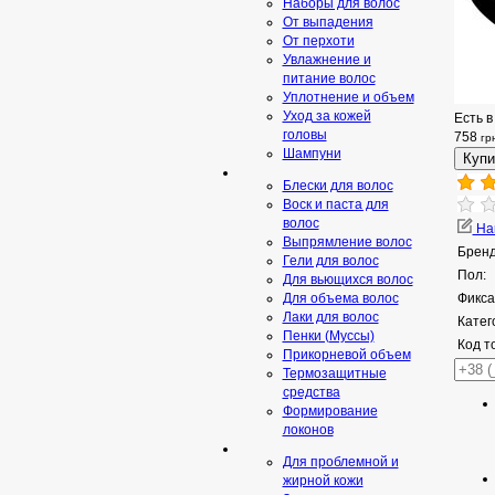
Наборы для волос
От выпадения
От перхоти
Увлажнение и
питание волос
Уплотнение и объем
Уход за кожей
Есть в
головы
758
гр
Шампуни
Блески для волос
Воск и паста для
волос
Нап
Выпрямление волос
Бренд
Гели для волос
Пол:
Для вьющихся волос
Для объема волос
Фикса
Лаки для волос
Катег
Пенки (Муссы)
Код т
Прикорневой объем
Термозащитные
средства
Формирование
локонов
Для проблемной и
жирной кожи