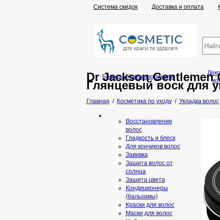
Система скидок
Доставка и оплата
Дек
Dr Jackson Gentlemen 
Бренды и производители
ко
Глянцевый воск для у
Главная
/
Косметика по уходу
/
Укладка волос
Восстановление
волос
Гладкость и блеск
Для кончиков волос
Завивка
Защита волос от
солнца
Защита цвета
Кондиционеры
(бальзамы)
Краски для волос
Маски для волос