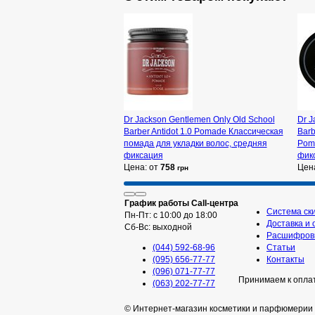
Dr Jackson Gentlemen Only Old School
Dr J
Barber Antidot 1.0 Pomade Классическая
Barb
помада для укладки волос, средняя
Pom
фиксация
фикс
Цена: от
758
Цен
грн
График работы Call-центра
Система ск
Пн-Пт: с 10:00 до 18:00
Доставка и 
Сб-Вс: выходной
Расшифровк
(044) 592-68-96
Статьи
(095) 656-77-77
Контакты
(096) 071-77-77
Принимаем к опла
(063) 202-77-77
© Интернет-магазин косметики и парфюмерии 