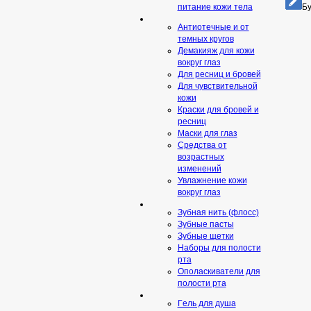
Бу
питание кожи тела
Антиотечные и от
темных кругов
Демакияж для кожи
вокруг глаз
Для ресниц и бровей
Для чувствительной
кожи
Краски для бровей и
ресниц
Маски для глаз
Средства от
возрастных
изменений
Увлажнение кожи
вокруг глаз
Зубная нить (флосс)
Зубные пасты
Зубные щетки
Наборы для полости
рта
Ополаскиватели для
полости рта
Гeль для душа