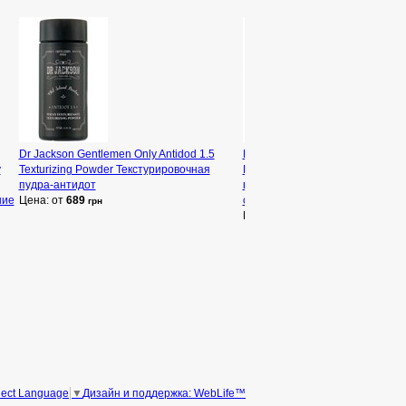
Dr Jackson Gentlemen Only Antidod 1.5
Dr Jackson Gentlemen Only Old 
y
Texturizing Powder Текстурировочная
Barber Antidot 1.3 Hard Hairgu
пудра-антидот
воск для укладки волос гелевой
ние
Цена: от
689
сильная фиксация
грн
Цена: от
758
грн
Дизайн и поддержка: WebLife™
lect Language
▼