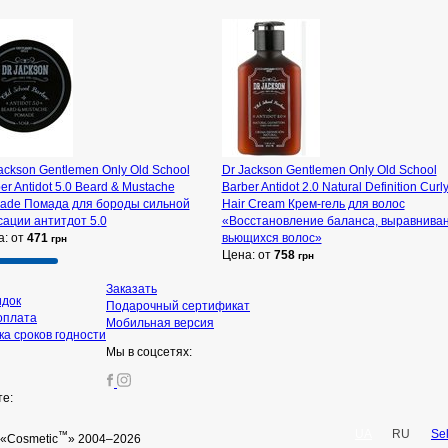
ackson Gentlemen Only Old School
Dr Jackson Gentlemen Only Old School
er Antidot 5.0 Beard & Mustache
Barber Antidot 2.0 Natural Definition Curl
ade Помада для бороды сильной
Hair Cream Крем-гель для волос
ации антитдот 5.0
«Восстановление баланса, выравнива
а: от
471
вьющихся волос»
грн
Цена: от
758
грн
Заказать
идок
Подарочный сертификат
оплата
Мобильная версия
а сроков годности
Мы в соцсетях:
те:
UA
RU
Se
™
«Cosmetic
» 2004–2026