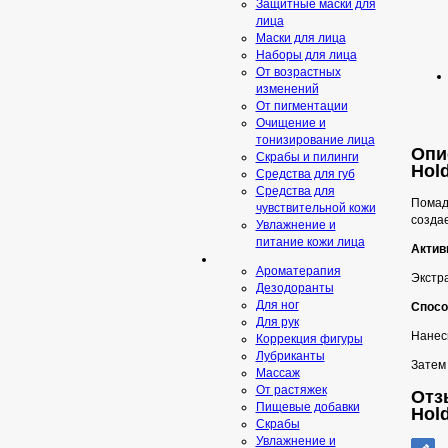
Защитные маски для
лица
Маски для лица
Наборы для лица
От возрастных
изменений
От пигментации
Очищение и
тонизирование лица
Опи
Скрабы и пилинги
Hol
Средcтва для губ
Средства для
Помада
чувствительной кожи
создае
Увлажнение и
питание кожи лица
Актив
Ароматерапия
Экстра
Дезодоранты
Для ног
Спосо
Для рук
Нанес
Коррекция фигуры
Лубриканты
Затем
Массаж
От растяжек
Отз
Пищевые добавки
Hol
Скрaбы
Увлажнение и