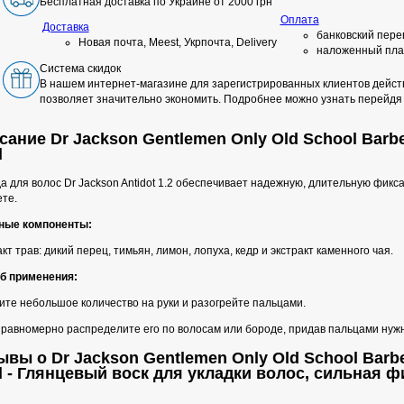
Бесплатная доставка по Украине от 2000 грн
Оплата
Доставка
банковский пере
Новая почта, Meest, Укрпочта, Delivery
наложенный пла
Система скидок
В нашем интернет-магазине для зарегистрированных клиентов действ
позволяет значительно экономить. Подробнее можно узнать перейдя
сание Dr Jackson Gentlemen Only Old School Barbe
d
 для волос Dr Jackson Antidot 1.2 обеспечивает надежную, длительную фикса
те.
ные компоненты:
кт трав: дикий перец, тимьян, лимон, лопуха, кедр и экстракт каменного чая.
б применения:
ите небольшое количество на руки и разогрейте пальцами.
 равномерно распределите его по волосам или бороде, придав пальцами нуж
ывы о Dr Jackson Gentlemen Only Old School Barbe
d - Глянцевый воск для укладки волос, сильная 