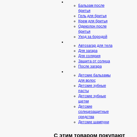
Бальзам после
бритья
Гель для бритья
Крем для бритья
Одеколон после
бритья
Уход за бородой
Автозагар для тела
Для загара
Для солярия
Защита от солнца
После загара
Детские бальзамы
для волос
Детские зубные
пасты
Детские зубные
щетки
Детские
солнцезащитные
средства
Детские шампуни
С этим товаром покупают