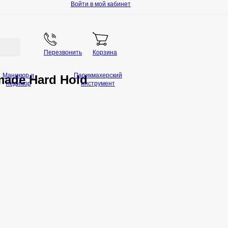
Войти в мой кабинет
Перезвонить
Корзина
Маникюр и
Парикмахерский
made Hard Hold
педикюр
инструмент