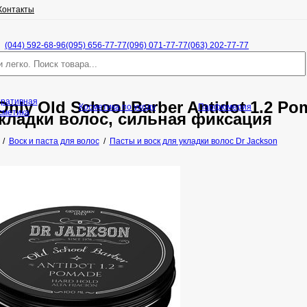
Контакты
(044) 592-68-96
(095) 656-77-77
(096) 071-77-77
(063) 202-77-77
оративная
Only Old School Barber Antidot 1.2 Po
Косметика по уходу
Парфюмерия
сметика
кладки волос, сильная фиксация
/
Воск и паста для волос
/
Пасты и воск для укладки волос Dr Jackson