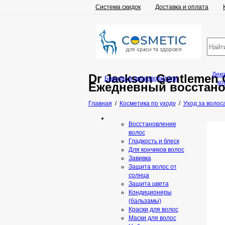
Система скидок
Доставка и оплата
Дек
Dr Jackson Gentlemen On
Бренды и производители
ко
Ежедневный восстано
Главная
/
Косметика по уходу
/
Уход за волос
Восстановление
волос
Гладкость и блеск
Для кончиков волос
Завивка
Защита волос от
солнца
Защита цвета
Кондиционеры
(бальзамы)
Краски для волос
Маски для волос