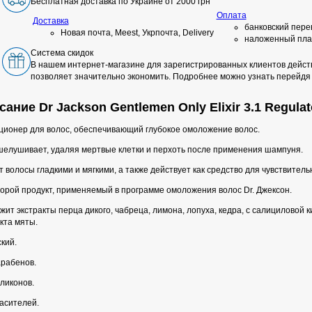
Бесплатная доставка по Украине от 2000 грн
Оплата
Доставка
банковский пере
Новая почта, Meest, Укрпочта, Delivery
наложенный пла
Система скидок
В нашем интернет-магазине для зарегистрированных клиентов действ
позволяет значительно экономить. Подробнее можно узнать перейдя
ание Dr Jackson Gentlemen Only Elixir 3.1 Regulato
ционер для волос, обеспечивающий глубокое омоложение волос.
шелушивает, удаляя мертвые клетки и перхоть после применения шампуня.
 волосы гладкими и мягкими, а также действует как средство для чувствитель
орой продукт, применяемый в программе омоложения волос Dr. Джексон.
ит экстракты перца дикого, чабреца, лимона, лопуха, кедра, с салициловой 
кта мяты.
кий.
арабенов.
ликонов.
асителей.