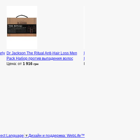
rly
Dr Jackson The Ritual Anti-Hair Loss Men
Dr Jackson Gentlemen Only Potio
Pack Набор против выпадения волос
Effect Shampoo Шампунь для с
Цена: от
1 916
Цена: от
731
грн
грн
Дизайн и поддержка: WebLife™
lect Language
▼