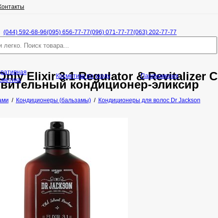
Контакты
(044) 592-68-96
(095) 656-77-77
(096) 071-77-77
(063) 202-77-77
оративная
ly Elixir 3.1 Regulator & Revitalizer 
Косметика по уходу
Парфюмерия
сметика
вительный кондиционер-эликсир
ами
/
Кондиционеры (бальзамы)
/
Кондиционеры для волос Dr Jackson