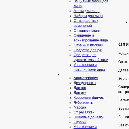
Защитные маски для
лица
Маски для лица
Наборы для лица
От возрастных
изменений
От пигментации
Очищение и
тонизирование лица
Опис
Скрабы и пилинги
Средcтва для губ
Конди
Средства для
чувствительной кожи
Он от
Увлажнение и
питание кожи лица
Делает
Ароматерапия
Это вт
Дезодоранты
Содерж
Для ног
экстра
Для рук
Коррекция фигуры
Веганс
Лубриканты
Массаж
Без п
От растяжек
Без си
Пищевые добавки
Скрaбы
Без кр
Увлажнение и