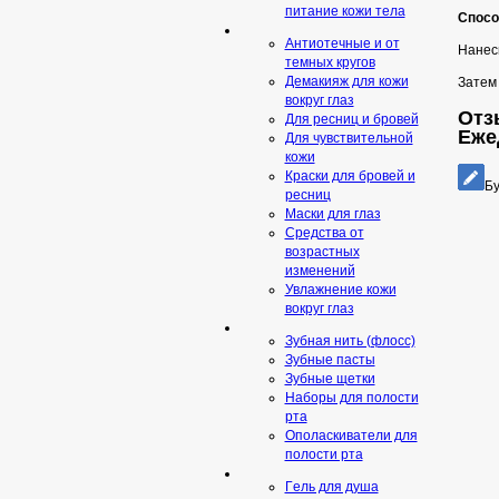
питание кожи тела
Спосо
Антиотечные и от
Нанес
темных кругов
Демакияж для кожи
Затем
вокруг глаз
Отзы
Для ресниц и бровей
Еже
Для чувствительной
кожи
Краски для бровей и
Бу
ресниц
Маски для глаз
Средства от
возрастных
изменений
Увлажнение кожи
вокруг глаз
Зубная нить (флосс)
Зубные пасты
Зубные щетки
Наборы для полости
рта
Ополаскиватели для
полости рта
Гeль для душа