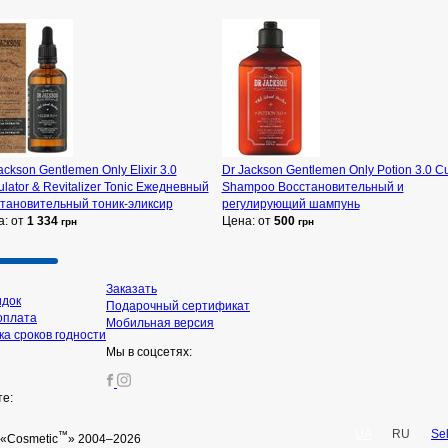
ackson Gentlemen Only Elixir 3.0
Dr Jackson Gentlemen Only Potion 3.0 Cu
lator & Revitalizer Tonic Ежедневный
Shampoo Восстановительный и
становительный тоник-эликсир
регулирующий шампунь
а: от
1 334
Цена: от
500
грн
грн
Заказать
идок
Подарочный сертификат
оплата
Мобильная версия
а сроков годности
Мы в соцсетях:
те:
UA
RU
Se
™
«Cosmetic
» 2004–2026