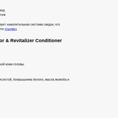
вод
теж
ует накопительная система скидок, что
 по
ссылке»
r & Revitalizer Conditioner
ной кожи головы.
кислотой, боярышника белого, масла жожоба и