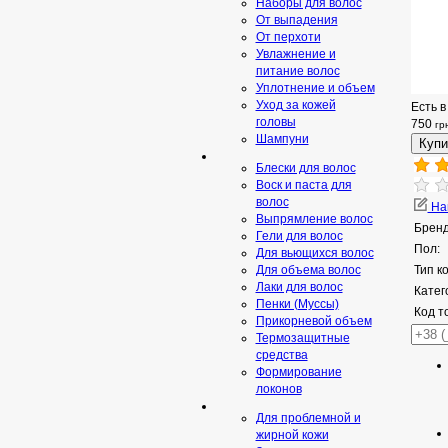
Наборы для волос
От выпадения
От перхоти
Увлажнение и
питание волос
Уплотнение и объем
Уход за кожей
Есть в
головы
750
гр
Шампуни
Блески для волос
Воск и паста для
волос
Нап
Выпрямление волос
Бренд
Гели для волос
Пол:
Для вьющихся волос
Для объема волос
Тип к
Лаки для волос
Катег
Пенки (Муссы)
Код т
Прикорневой объем
Термозащитные
средства
Формирование
локонов
Для проблемной и
жирной кожи