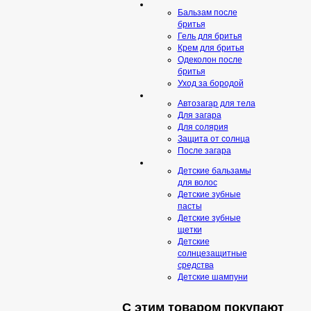
Бальзам после
бритья
Гель для бритья
Крем для бритья
Одеколон после
бритья
Уход за бородой
Автозагар для тела
Для загара
Для солярия
Защита от солнца
После загара
Детские бальзамы
для волос
Детские зубные
пасты
Детские зубные
щетки
Детские
солнцезащитные
средства
Детские шампуни
С этим товаром покупают