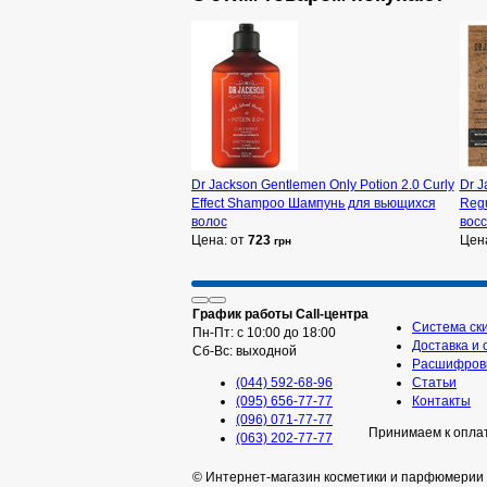
Dr Jackson Gentlemen Only Potion 2.0 Curly
Dr J
Effect Shampoo Шампунь для вьющихся
Regu
волос
вос
Цена: от
723
Цен
грн
График работы Call-центра
Система ск
Пн-Пт: с 10:00 до 18:00
Доставка и 
Сб-Вс: выходной
Расшифровк
(044) 592-68-96
Статьи
(095) 656-77-77
Контакты
(096) 071-77-77
Принимаем к опла
(063) 202-77-77
© Интернет-магазин косметики и парфюмерии 