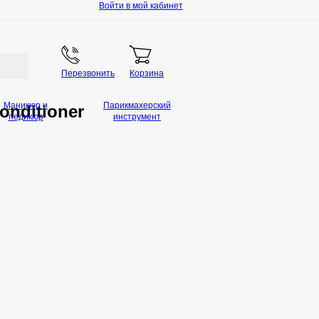
Войти в мой кабинет
Перезвонить
Корзина
Маникюр и
Парикмахерский
Conditioner
педикюр
инструмент