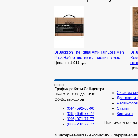
Dr Jackson The Ritual Anti-Hair Loss Men
Dr J
Pack Набор против выпадения волос
Regu
Цена: от
1 916
вос
грн
Цен
График работы Call-центра
Система ск
Пн-Пт: с 10:00 до 18:00
Доставка и 
Сб-Вс: выходной
Расшифровк
(044) 592-68-96
Статьи
(095) 656-77-77
Контакты
(096) 071-77-77
Принимаем к опла
(063) 202-77-77
© Интернет-магазин косметики и парфюмерии 