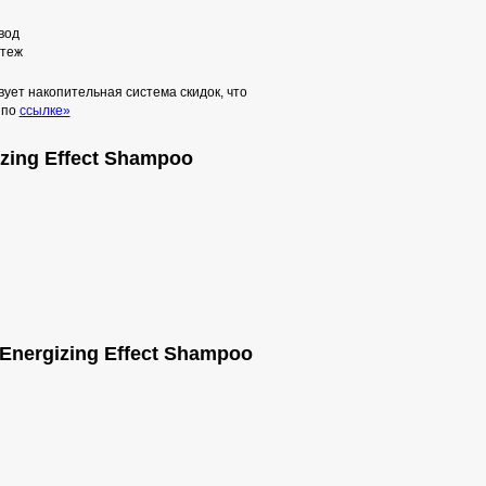
вод
теж
ует накопительная система скидок, что
 по
ссылке»
izing Effect Shampoo
Energizing Effect Shampoo