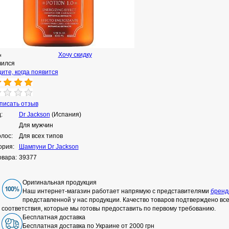
Хочу скидку
н
чился
ите, когда появится
исать отзыв
:
Dr Jackson
(Испания)
Для мужчин
олос:
Для всех типов
ория:
Шампуни Dr Jackson
овара:
39377
Оригинальная продукция
Наш интернет-магазин работает напрямую с представителями
бренд
представленной у нас продукции. Качество товаров подтверждено в
соответствия, которые мы готовы предоставить по первому требованию.
Бесплатная доставка
Бесплатная доставка по Украине от 2000 грн