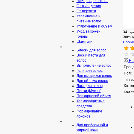
Наборы для волос
От выпадения
От перхоти
Увлажнение и
питание волос
Уплотнение и объем
Уход за кожей
341
гр
головы
Закон
Шампуни
Сообщ
Блески для волос
Воск и паста для
волос
Нап
Выпрямление волос
Бренд
Гели для волос
Пол:
Для вьющихся волос
Тип в
Для объема волос
Лаки для волос
Катег
Пенки (Муссы)
Код т
Прикорневой объем
Термозащитные
средства
Формирование
локонов
Для проблемной и
жирной кожи