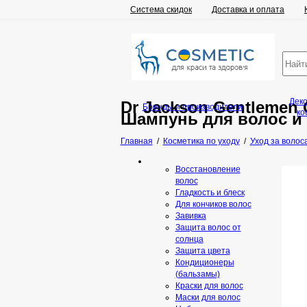
Система скидок
Доставка и оплата
Дек
Dr Jackson Gentlemen O
Бренды и производители
ко
Шампунь для волос и 
Главная
/
Косметика по уходу
/
Уход за волос
Восстановление
волос
Гладкость и блеск
Для кончиков волос
Завивка
Защита волос от
солнца
Защита цвета
Кондиционеры
(бальзамы)
Краски для волос
Маски для волос