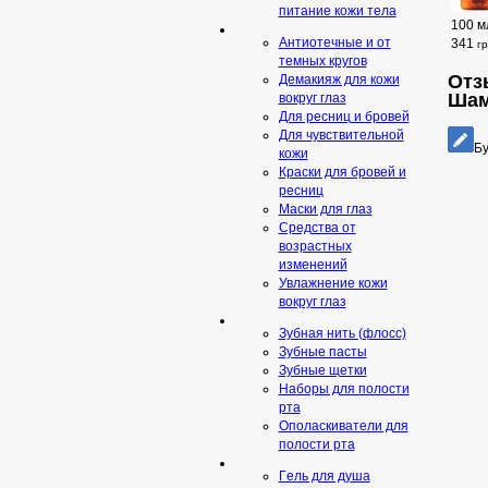
питание кожи тела
100 м
Антиотечные и от
341
г
темных кругов
Отзы
Демакияж для кожи
Шам
вокруг глаз
Для ресниц и бровей
Для чувствительной
Бу
кожи
Краски для бровей и
ресниц
Маски для глаз
Средства от
возрастных
изменений
Увлажнение кожи
вокруг глаз
Зубная нить (флосс)
Зубные пасты
Зубные щетки
Наборы для полости
рта
Ополаскиватели для
полости рта
Гeль для душа