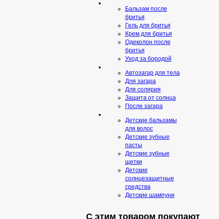
Бальзам после
бритья
Гель для бритья
Крем для бритья
Одеколон после
бритья
Уход за бородой
Автозагар для тела
Для загара
Для солярия
Защита от солнца
После загара
Детские бальзамы
для волос
Детские зубные
пасты
Детские зубные
щетки
Детские
солнцезащитные
средства
Детские шампуни
С этим товаром покупают