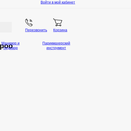
Войти в мой кабинет
Перезвонить
Корзина
Маникюр и
Парикмахерский
mpoo
педикюр
инструмент