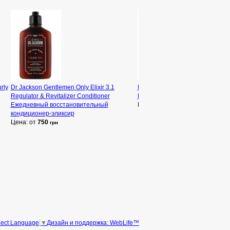
rly
Dr Jackson Gentlemen Only Elixir 3.1
Dr Jackson Gentlemen Only Potio
Regulator & Revitalizer Conditioner
Effect Shampoo Шампунь для с
Ежедневный восстановительный
Цена: от
731
грн
кондиционер-эликсир
Цена: от
750
грн
Дизайн и поддержка: WebLife™
lect Language
▼