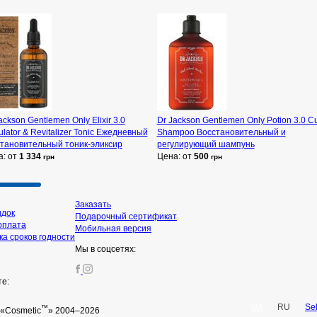
ackson Gentlemen Only Elixir 3.0
Dr Jackson Gentlemen Only Potion 3.0 Cu
lator & Revitalizer Tonic Ежедневный
Shampoo Восстановительный и
становительный тоник-эликсир
регулирующий шампунь
а: от
1 334
Цена: от
500
грн
грн
Заказать
идок
Подарочный сертификат
оплата
Мобильная версия
а сроков годности
Мы в соцсетях:
те:
UA
RU
Se
™
«Cosmetic
» 2004–2026