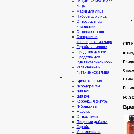
Защитные маски для
лица
Маски для лица
Наборы для лица
От возрастных
изменений
От пигментации
Очищение и
тонизирование лица
Опис
Скрабы и пилинги
Средcтва для губ
Шампун
Средства для
Прида
чувствительной кожи
Увлажнение и
Спосо
питание кожи лица
Нанеси
Ароматерапия
Дезодоранты
Его мо
Для ног
Для рук
В ас
Коррекция фигуры
Вре
Лубриканты
Массаж
От растяжек
Пищевые добавки
Скрaбы
Увлажнение и