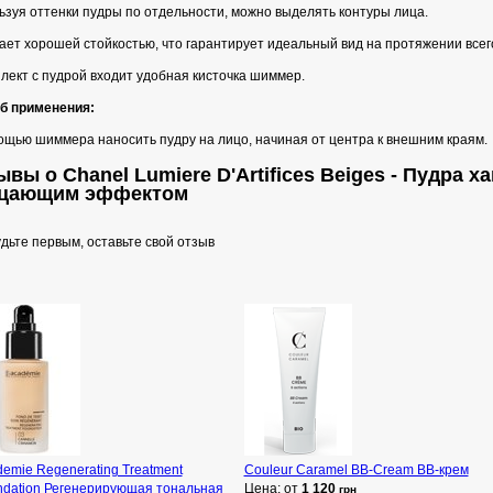
ьзуя оттенки пудры по отдельности, можно выделять контуры лица.
ет хорошей стойкостью, что гарантирует идеальный вид на протяжении всег
лект с пудрой входит удобная кисточка шиммер.
б применения:
ощью шиммера наносить пудру на лицо, начиная от центра к внешним краям.
вы о Chanel Lumiere D'Artifices Beiges - Пудра х
цающим эффектом
дьте первым, оставьте свой отзыв
emie Regenerating Treatment
Couleur Caramel BB-Cream ВВ-крем
ndation Регенерирующая тональная
Цена: от
1 120
грн