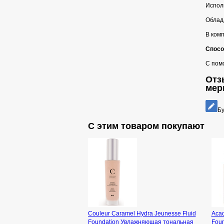
Испол
Облада
В комп
Спосо
С пом
Отзы
мер
Бу
С этим товаром покупают
Couleur Caramel Hydra Jeunesse Fluid
Acad
Foundation Увлажняющая тональная
Fou