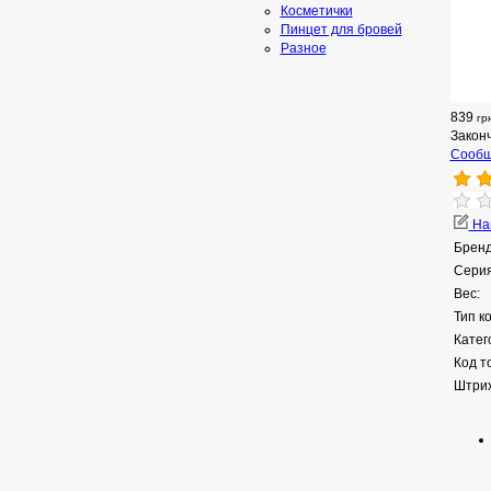
Косметички
Пинцет для бровей
Разное
839
гр
Закон
Сообщ
Нап
Бренд
Серия
Вес:
Тип к
Катег
Код т
Штрих