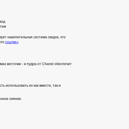
вод
теж
ует накопительная система скидок, что
 по
ссылке»
ах кисточки - и пудра от Chanel обеспечит
ть использовать их как вместе, так и
нное сияние.