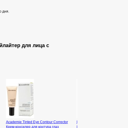
о дня.
айлайтер для лица с
Academie Tinted Eye Contour Corrector
Declare Hydro Balance CC-Cre
Крем-консилер для контура глаз
Интенсивно увлажняющий СС-