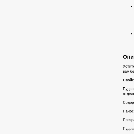
Опис
Хотите
вам б
Свойс
Пудра 
отдел
Содер
Наноси
Прекра
Пудра