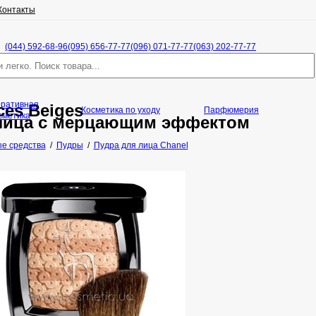
Контакты
(044) 592-68-96
(095) 656-77-77
(096) 071-77-77
(063) 202-77-77
оративная
ces Beiges
Косметика по уходу
Парфюмерия
сметика
 лица с мерцающим эффектом
е средства
/
Пудры
/
Пудра для лица Chanel