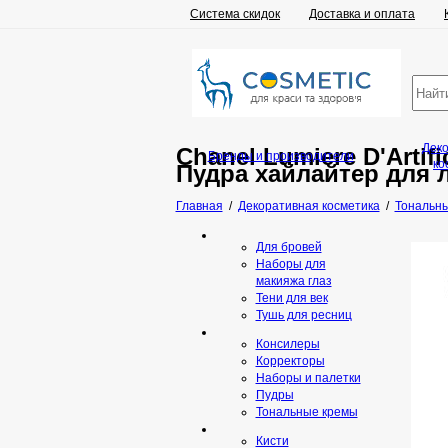
Система скидок
Доставка и оплата
Дек
Chanel Lumiere D'Artifi
Бренды и производители
ко
Пудра хайлайтер для
Главная
/
Декоративная косметика
/
Тональны
Для бровей
Наборы для
макияжа глаз
Тени для век
Тушь для ресниц
Консилеры
Корректоры
Наборы и палетки
Пудры
Тональные кремы
Кисти