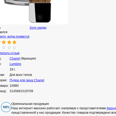
Хочу скидку
н
чился
ите, когда появится
исать отзыв
:
Chanel
(Франция)
:
Lumière
18 г.
ожи:
Для всех типов
ория:
Пудра для лица Chanel
овара:
10980
код:
3145891519709
Оригинальная продукция
Наш интернет-магазин работает напрямую с представителями
бренд
представленной у нас продукции. Качество товаров подтверждено в