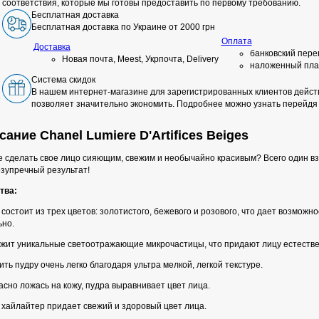
соответствия, которые мы готовы предоставить по первому требованию.
Бесплатная доставка
Бесплатная доставка по Украине от 2000 грн
Оплата
Доставка
банковский пере
Новая почта, Meest, Укрпочта, Delivery
наложенный пла
Система скидок
В нашем интернет-магазине для зарегистрированных клиентов действ
позволяет значительно экономить. Подробнее можно узнать перейдя
ание Chanel Lumiere D'Artifices Beiges
 сделать свое лицо сияющим, свежим и необычайно красивым? Всего один взм
езупречный результат!
тва:
состоит из трех цветов: золотистого, бежевого и розового, что дает возможнос
ьно.
жит уникальные светоотражающие микрочастицы, что придают лицу естестве
ть пудру очень легко благодаря ультра мелкой, легкой текстуре.
сно ложась на кожу, пудра выравнивает цвет лица.
 хайлайтер придает свежий и здоровый цвет лица.