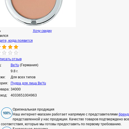
Хочу скидку
н
чился
ите, когда появится
исать отзыв
:
BeYu
(Германия)
9.8 г.
ожи:
Для всех типов
ория:
Пудра для лица BeYu
овара:
34000
код:
4033651004963
Оригинальная продукция
Наш интернет-магазин работает напрямую с представителями
бренд
представленной у нас продукции. Качество товаров подтверждено в
соответствия, которые мы готовы предоставить по первому требованию.