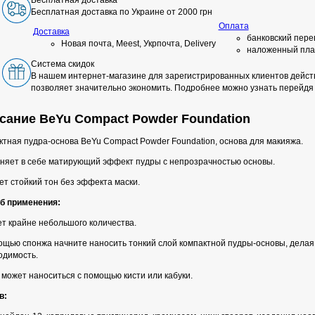
Бесплатная доставка
Бесплатная доставка по Украине от 2000 грн
Оплата
Доставка
банковский пере
Новая почта, Meest, Укрпочта, Delivery
наложенный пла
Система скидок
В нашем интернет-магазине для зарегистрированных клиентов действ
позволяет значительно экономить. Подробнее можно узнать перейдя
сание BeYu Compact Powder Foundation
тная пудра-основа BeYu Compact Powder Foundation, основа для макияжа.
няет в себе матирующий эффект пудры с непрозрачностью основы.
т стойкий тон без эффекта маски.
б
применения:
т крайне небольшого количества.
ощью спонжа начните наносить тонкий слой компактной пудры-основы, делая 
одимость.
 может наноситься с помощью кисти или кабуки.
в: