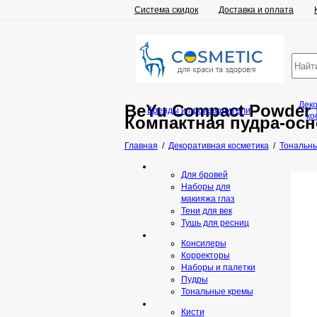
Система скидок
Доставка и оплата
Дек
BeYu Compact Powder 
Бренды и производители
ко
Компактная пудра-ос
Главная
/
Декоративная косметика
/
Тональны
Для бровей
Наборы для
макияжа глаз
Тени для век
Тушь для ресниц
Консилеры
Корректоры
Наборы и палетки
Пудры
Тональные кремы
Кисти