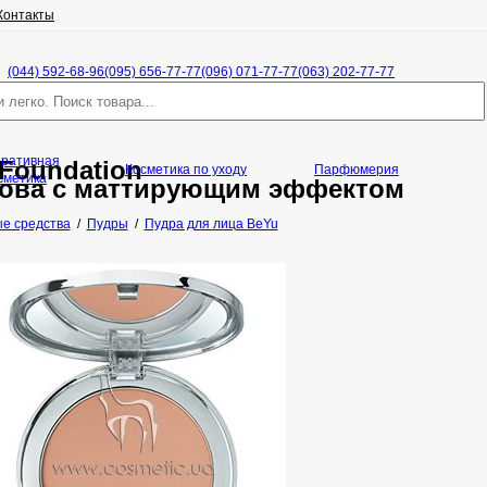
Контакты
(044) 592-68-96
(095) 656-77-77
(096) 071-77-77
(063) 202-77-77
оративная
Foundation
Косметика по уходу
Парфюмерия
сметика
нова с маттирующим эффектом
е средства
/
Пудры
/
Пудра для лица BeYu