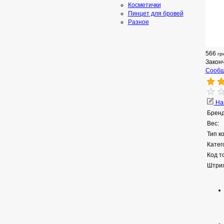
Косметички
Пинцет для бровей
Разное
566
гр
Закон
Сообщ
Нап
Бренд
Вес:
Тип к
Катег
Код т
Штрих