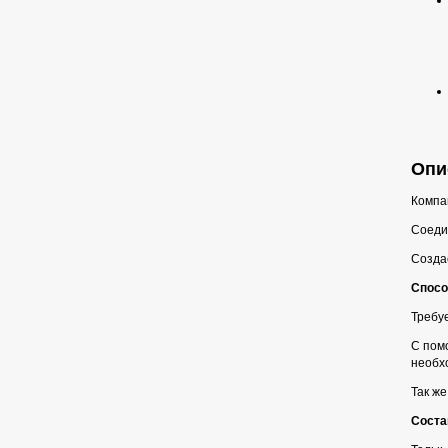
Опи
Компак
Соеди
Создае
Спосо
Требуе
С пом
необх
Так же
Соста