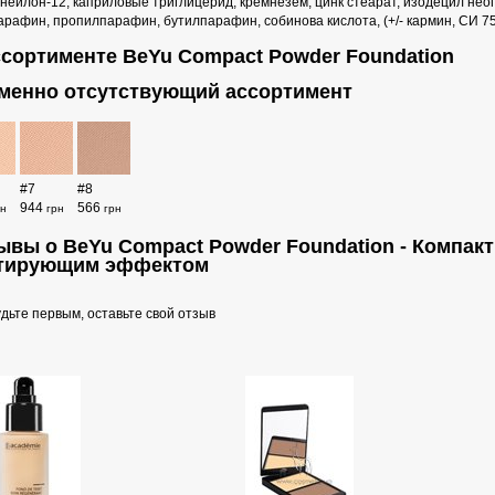
 нейлон-12, каприловые триглицерид, кремнезем, цинк стеарат, изодецил не
рафин, пропилпарафин, бутилпарафин, собинова кислота, (+/- кармин, СИ 7
ссортименте BeYu Compact Powder Foundation
менно отсутствующий ассортимент
#7
#8
944
566
рн
грн
грн
ывы о BeYu Compact Powder Foundation - Компакт
тирующим эффектом
дьте первым, оставьте свой отзыв