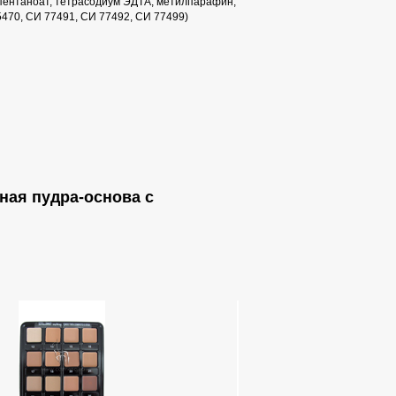
опентаноат, тетрасодиум ЭДТА, метилпарафин,
5470, СИ 77491, СИ 77492, СИ 77499)
ная пудра-основа с