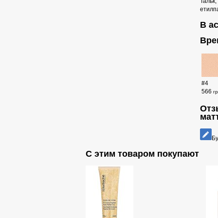
Тальк,
етилпа
В а
Вре
#4
566
г
Отз
мат
Бу
С этим товаром покупают