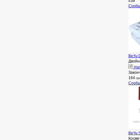
#38
Сообщ
BeYu 
Двойн
Нап
Закон
164
гр
Сообщ
BeYu S
Косме