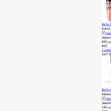
BeYu 2
Блеск 
Нап
Закон
605
гр
#02
Сообщ
ХИТ 
BeYu C
Каран
Нап
Закон
146
гр