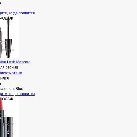
н
ите, когда появится
ПРОДАЖ
iva Lash Mascara
для ресниц
исать отзыв
чился
н
tatement Blue
ите, когда появится
ПРОДАЖ