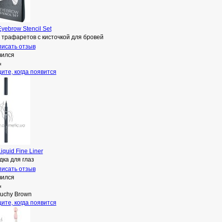
yebrow Stencil Set
 трафаретов с кисточкой для бровей
исать отзыв
чился
н
ите, когда появится
iquid Fine Liner
ка для глаз
исать отзыв
чился
н
ouchy Brown
ите, когда появится