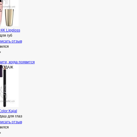
4K Lipgloss
для губ
исать отзыв
чился
н
ите, когда появится
ПРОДАЖ
olor Kajal
даш для глаз
исать отзыв
чился
н