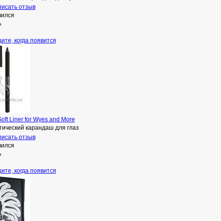
исать отзыв
чился
н
ите, когда появится
oft Liner for Wyes and More
тический карандаш для глаз
исать отзыв
чился
н
ите, когда появится