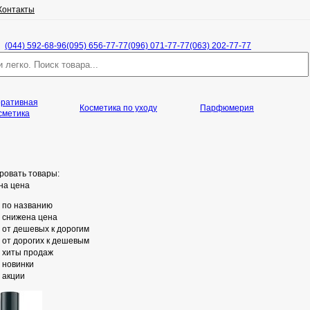
Контакты
(044) 592-68-96
(095) 656-77-77
(096) 071-77-77
(063) 202-77-77
оративная
)
Косметика по уходу
Парфюмерия
сметика
ровать товары:
на цена
по названию
снижена цена
от дешевых к дорогим
от дорогих к дешевым
хиты продаж
новинки
акции