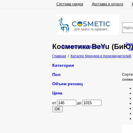
Система скидок
Доставка и оплата
Дек
Косметика BeYu (БиЮ
Бренды и производители
ко
Главная
/
Каталог брендов и производителей
Категория
Пол
Сорти
сниже
Объем ресниц
Цена
от
до
OK