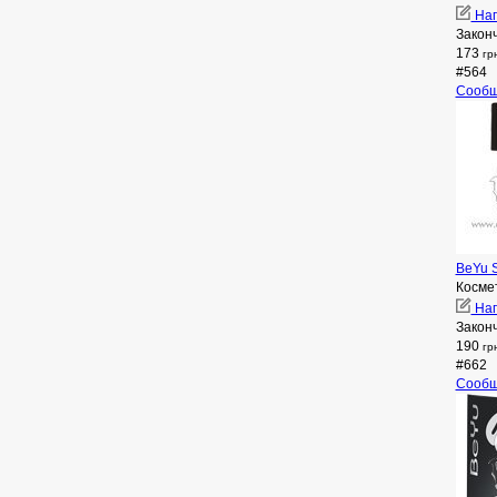
Нап
Закон
173
гр
#564
Сообщ
BeYu S
Косме
Нап
Закон
190
гр
#662
Сообщ