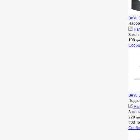
BeYu E
Набор
Нап
Закон
198
гр
Сообщ
BeYu L
Подвод
Нап
Закон
229
гр
#03 T
Сообщ