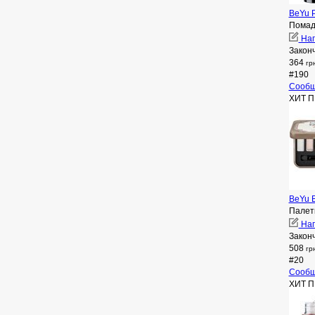
BeYu P
Помад
Нап
Закон
364
гр
#190
Сообщ
ХИТ 
BeYu B
Палетк
Нап
Закон
508
гр
#20
Сообщ
ХИТ 