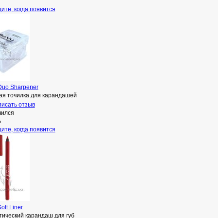
ите, когда появится
Duo Sharpener
ая точилка для карандашей
исать отзыв
чился
н
ите, когда появится
oft Liner
тический карандаш для губ