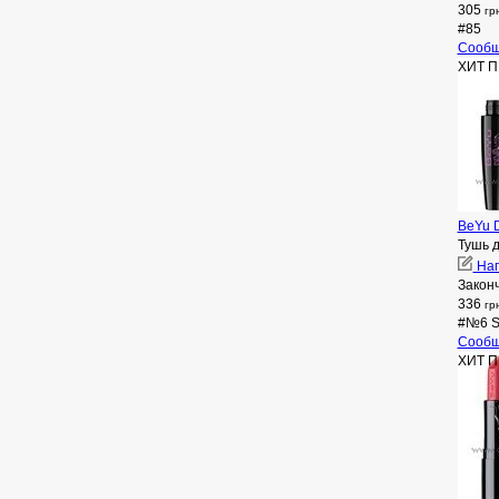
305
гр
#85
Сообщ
ХИТ 
BeYu D
Тушь 
Нап
Закон
336
гр
#№6 S
Сообщ
ХИТ 