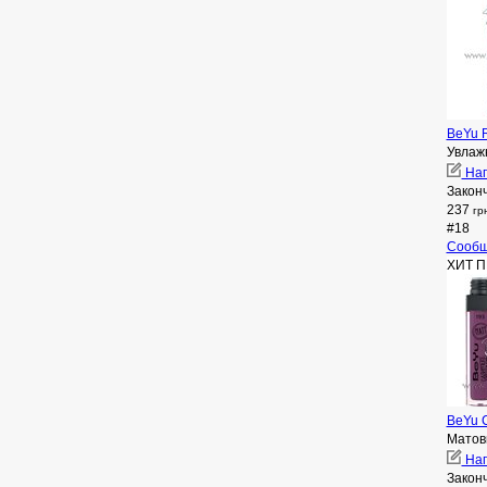
BeYu R
Увлаж
Нап
Закон
237
гр
#18
Сообщ
ХИТ 
BeYu C
Матовы
Нап
Закон