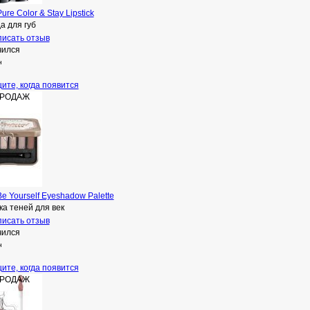
ure Color & Stay Lipstick
а для губ
исать отзыв
чился
н
ите, когда появится
ПРОДАЖ
e Yourself Eyeshadow Palette
а теней для век
исать отзыв
чился
н
ите, когда появится
ПРОДАЖ