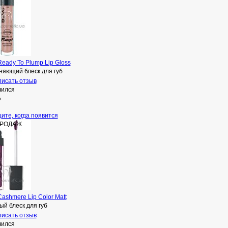
eady To Plump Lip Gloss
няющий блеск для губ
исать отзыв
чился
н
ите, когда появится
ПРОДАЖ
ashmere Lip Color Matt
й блеск для губ
исать отзыв
чился