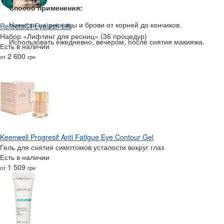
Способ применения:
Нанести на ресницы и брови от корней до кончиков.
RefectoCil Eyelash Lift
Набор «‎‎Лифтинг для ресниц» (36 процедур)
Использовать ежедневно, вечером, после снятия макияжа.
Есть в наличии
2 600
от
грн
Keenwell Progresif Anti Fatigue Eye Contour Gel
Гель для снятия симптомов усталости вокруг глаз
Есть в наличии
1 509
от
грн