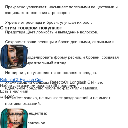
Прекрасно увлажняет, насыщает полезными веществами и
защищает от внешних агрессоров.
Укрепляет ресницы и брови, улучшая их рост.
С этим товаром покупают
Предотвращает ломкость и выпадение волосков.
Сохраняет ваши ресницы и брови длинными, сильными и
блестящими.
Позволяет моделировать форму ресниц и бровей, создавая
красивый выразительный взгляд.
Не жирнит, не утяжеляет и не оставляет следов.
RefectoCil Eyelash Curl
Ухаживающий бальзам RefectoCil Longlash Gel - это
Набор для завивки ресниц (36 процедур)
идеальное средство после покраски или завивки.
Есть в наличии
2 200
от
грн
Не имеет запаха, не вызывает раздражений и не имеет
противопоказаний.
Активные вещества:
Витамин Е, пантенол.