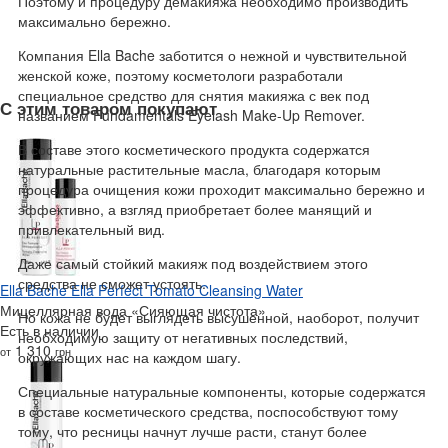
Поэтому и процедуру демакияжа необходимо производить
максимально бережно.
Компания Ella Bache заботится о нежной и чувствительной
женской коже, поэтому косметологи разработали
специальное средство для снятия макияжа с век под
С этим товаром покупают
названием Fundamentals Eyelash Make-Up Remover.
В составе этого косметического продукта содержатся
натуральные растительные масла, благодаря которым
процедура очищения кожи проходит максимально бережно и
эффективно, а взгляд приобретает более манящий и
привлекательный вид.
Даже самый стойкий макияж под воздействием этого
средства не сможет устоять.
Ella Bache Ella Perfect Tomato Cleansing Water
Мицеллярная вода «Сияющая чистота»
Но кожа не будет выглядеть высушенной, наоборот, получит
Есть в наличии
необходимую защиту от негативных последствий,
1 310
от
грн
окружающих нас на каждом шагу.
Специальные натуральные компоненты, которые содержатся
в составе косметического средства, поспособствуют тому
тому, что ресницы начнут лучше расти, станут более