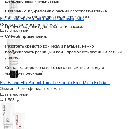
шелковистыми и пушистыми.
Смягчению и укреплению ресниц способствует такие
ингредиенты, как касторовое масло и сквалан.
Ella Bache Ella Perfect Tomato Cleansing Milk
Очищающее молочко «Томат»
Продукт подходит для любого типа кожи.
Есть в наличии
1 310
Способ применения:
от
грн
Разогреть средство кончиками пальцев, нежно
помассировать ресницы и веки, промокнуть влажным ватным
диском.
Состав касторовое масло, сквалан (смягчает кожу и
укрепляет ресницы).
Ella Bache Ella Perfect Tomato Granule Free Micro Exfoliant
Энзимный эксофолиант «Томат»
Есть в наличии
1 585
от
грн