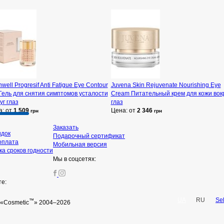
well Progresif Anti Fatigue Eye Contour
Juvena Skin Rejuvenate Nourishing Eye
Гель для снятия симптомов усталости
Cream Питательный крем для кожи вок
уг глаз
глаз
а: от
1 509
Цена: от
2 346
грн
грн
Заказать
идок
Подарочный сертификат
оплата
Мобильная версия
а сроков годности
Мы в соцсетях:
те:
UA
RU
Se
™
«Cosmetic
» 2004–2026