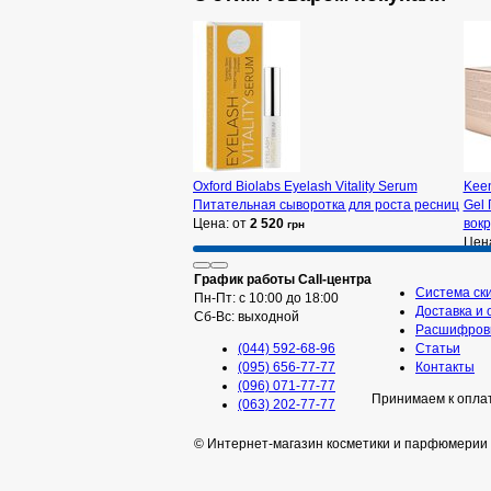
Oxford Biolabs Eyelash Vitality Serum
Keen
Питательная сыворотка для роста ресниц
Gel 
Цена: от
2 520
вокр
грн
Цен
График работы Call-центра
Система ск
Пн-Пт: с 10:00 до 18:00
Доставка и 
Сб-Вс: выходной
Расшифровк
(044) 592-68-96
Статьи
(095) 656-77-77
Контакты
(096) 071-77-77
Принимаем к опла
(063) 202-77-77
© Интернет-магазин косметики и парфюмерии 