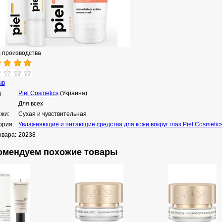
с производства
ыв
:
Piel Cosmetics
(Украина)
Для всех
ожи:
Сухая и чувствительная
ория:
Увлажняющие и питающие средства для кожи вокруг глаз Piel Cosmetic
овара:
20238
омендуем похожие товары