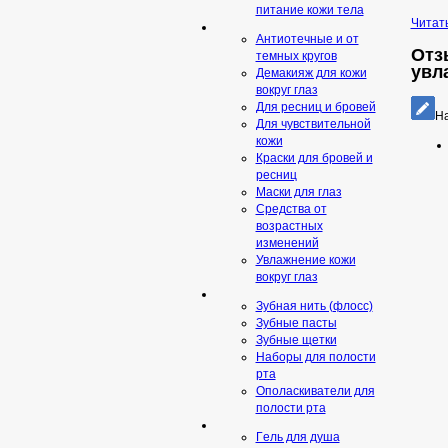
питание кожи тела
Читат
Антиотечные и от
Отз
темных кругов
увл
Демакияж для кожи
вокруг глаз
Для ресниц и бровей
На
Для чувствительной
кожи
Краски для бровей и
ресниц
Маски для глаз
Средства от
возрастных
изменений
Увлажнение кожи
вокруг глаз
Зубная нить (флосс)
Зубные пасты
Зубные щетки
Наборы для полости
рта
Ополаскиватели для
полости рта
Гeль для душа