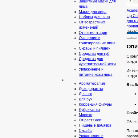
Защитные маски для
лица
Academ
Маски для лица
Lip Co
Наборы для лица
для гл
От возрастных
прови
изменений
Цена:
От пигментации
Очищение и
тонизирование лица
Опис
Скрабы и пилинги
Средcтва для губ
С комп
Средства для
вокруг
чувствительной кожи
Увлажнение и
Интен
питание кожи лица
вокруг
Ароматерапия
В наб
Дезодоранты
Для ног
Для рук
Коррекция фигуры
Лубриканты
Свойс
Массаж
От растяжек
Обеспе
Пищевые добавки
Скрaбы
Повыша
Увлажнение и
разгл