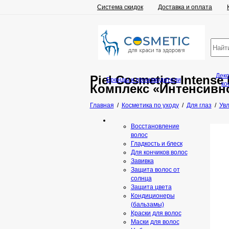
Система скидок
Доставка и оплата
Дек
Piel Cosmetics Intense
Бренды и производители
ко
Комплекс «Интенсивн
Главная
/
Косметика по уходу
/
Для глаз
/
Увл
Восстановление
волос
Гладкость и блеск
Для кончиков волос
Завивка
Защита волос от
солнца
Защита цвета
Кондиционеры
(бальзамы)
Краски для волос
Маски для волос