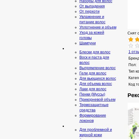
Наборы для волос
От выпадения
От перхоти
Увлажнение и
питание волос
Уплотнение и объем
Уход за кожей
Снят 
головы
Шампуни
1 отз
Блески для волос
Воск и паста для
Бренд
волос
Пол:
Выпрямление волос
Тип к
Гели для волос
Катег
Для вьющихся волос
Для объема волос
Код т
Лаки для волос
Рек
Пенки (Муссы)
Прикорневой объем
Термозащитные
средства
Формирование
локонов
Для проблемной и
жирной кожи