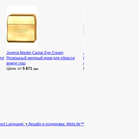
Juvena Master Caviar Eye Cream
Academie Youth Active Lift Lipo
руг
Роскошный икорный крем для области
Lift Липосомальная программа 
вокруг глаз
против отеков
Цена: от
5 871
Цена: от
1 865
грн
грн
Дизайн и поддержка: WebLife™
lect Language
▼