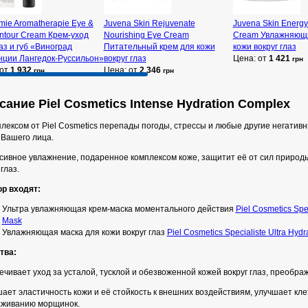
ie Aromatherapie Eye &
Juvena Skin Rejuvenate
Juvena Skin Energy
ntour Cream Крем-уход
Nourishing Eye Cream
Cream Увлажняющи
аз и губ «Виноград
Питательный крем для кожи
кожи вокруг глаз
нции Лангедок-Руссильон»
вокруг глаз
Цена: от
1 421
грн
 от
1 932
Цена: от
2 346
грн
грн
ание Piel Cosmetics Intense Hydration Complex
лексом от Piel Cosmetics перепады погоды, стрессы и любые другие негатив
 Вашего лица.
сивное увлажнение, подаренное комплексом коже, защитит её от сил природы
 глаз.
ор входят:
Ультра увлажняющая крем-маска моментального действия
Piel Cosmetics Spe
Mask
Увлажняющая маска для кожи вокруг глаз
Piel Cosmetics Specialiste Ultra Hydr
тва:
чивает уход за усталой, тусклой и обезвоженной кожей вокруг глаз, преобра
ет эластичность кожи и её стойкость к внешних воздействиям, улучшает кл
аживанию морщинок.