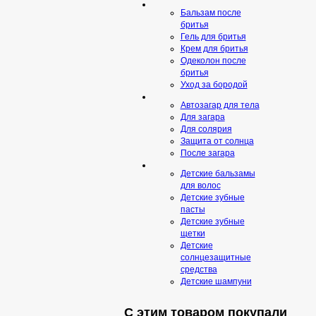
Бальзам после
бритья
Гель для бритья
Крем для бритья
Одеколон после
бритья
Уход за бородой
Автозагар для тела
Для загара
Для солярия
Защита от солнца
После загара
Детские бальзамы
для волос
Детские зубные
пасты
Детские зубные
щетки
Детские
солнцезащитные
средства
Детские шампуни
С этим товаром покупали