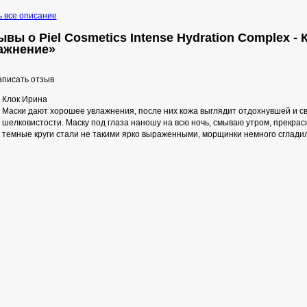
ь все описание
ывы о Piel Cosmetics Intense Hydration Complex 
ажнение»
писать отзыв
Клок Ирина
Маски дают хорошее увлажнения, после них кожа выглядит отдохнувшей и св
шелковистости. Маску под глаза наношу на всю ночь, смываю утром, прекрасн
темные круги стали не такими ярко выраженными, морщинки немного сгладил