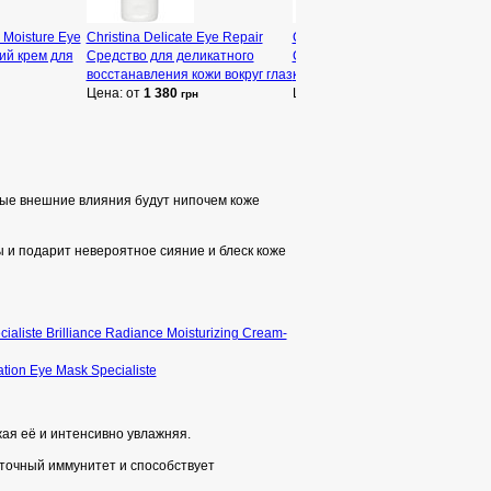
 Moisture Eye
Christina Delicate Eye Repair
Christina Muse Restoring Eye
й крем для
Средство для деликатного
Cream Восстанавливающий
восстанавления кожи вокруг глаз
крем для кожи вокруг глаз
Цена: от
1 380
Цена: от
3 735
грн
грн
ные внешние влияния будут нипочем коже
 и подарит невероятное сияние и блеск коже
cialiste Brilliance Radiance Moisturizing Cream-
ation Eye Mask Specialiste
жая её и интенсивно увлажняя.
еточный иммунитет и способствует