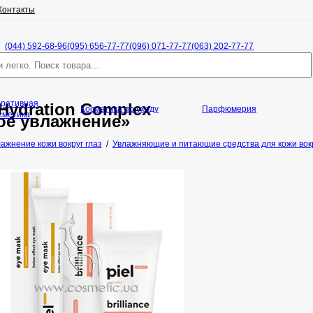
Контакты
(044) 592-68-96
(095) 656-77-77
(096) 071-77-77
(063) 202-77-77
оративная
 Hydration Complex
Косметика по уходу
Парфюмерия
сметика
ое увлажнение»
ажнение кожи вокруг глаз
/
Увлажняющие и питающие средства для кожи вокру