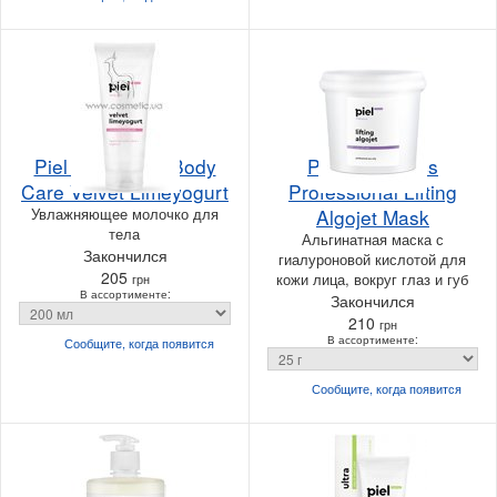
Piel Cosmetics Body
Piel Cosmetics
Care Velvet Limeyogurt
Professional Lifting
Увлажняющее молочко для
Algojet Mask
тела
Альгинатная маска с
Закончился
гиалуроновой кислотой для
205
кожи лица, вокруг глаз и губ
грн
В ассортименте:
Закончился
210
грн
В ассортименте:
Сообщите, когда
появится
Сообщите, когда
появится