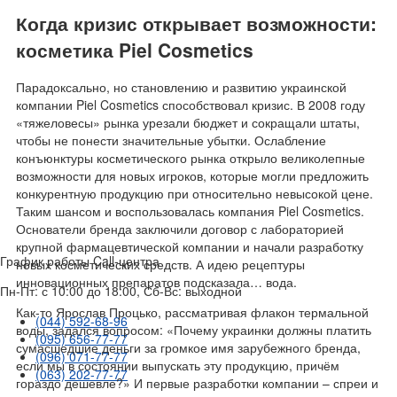
Когда кризис открывает возможности:
косметика Piel Cosmetics
Парадоксально, но становлению и развитию украинской
компании Piel Cosmetics способствовал кризис. В 2008 году
«тяжеловесы» рынка урезали бюджет и сокращали штаты,
чтобы не понести значительные убытки. Ослабление
конъюнктуры косметического рынка открыло великолепные
возможности для новых игроков, которые могли предложить
конкурентную продукцию при относительно невысокой цене.
Таким шансом и воспользовалась компания Piel Cosmetics.
Основатели бренда заключили договор с лабораторией
крупной фармацевтической компании и начали разработку
График работы Call-центра
новых косметических средств. А идею рецептуры
инновационных препаратов подсказала… вода.
Пн-Пт: с 10:00 до 18:00, Сб-Вс: выходной
Как-то Ярослав Процько, рассматривая флакон термальной
(044) 592-68-96
воды, задался вопросом: «Почему украинки должны платить
(095) 656-77-77
сумасшедшие деньги за громкое имя зарубежного бренда,
(096) 071-77-77
если мы в состоянии выпускать эту продукцию, причём
(063) 202-77-77
гораздо дешевле?» И первые разработки компании – спреи и