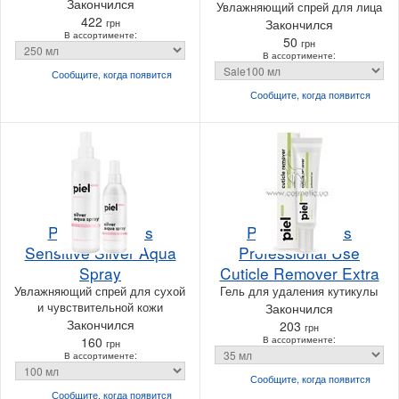
Закончился
Увлажняющий спрей для лица
422
грн
Закончился
В ассортименте:
50
грн
В ассортименте:
Сообщите, когда
появится
Сообщите, когда
появится
Piel Cosmetics
Piel Cosmetics
Sensitive Silver Aqua
Professional Use
Spray
Cuticle Remover Extra
Увлажняющий спрей для сухой
Гель для удаления кутикулы
и чувствительной кожи
Закончился
Закончился
203
грн
160
В ассортименте:
грн
В ассортименте:
Сообщите, когда
появится
Сообщите, когда
появится