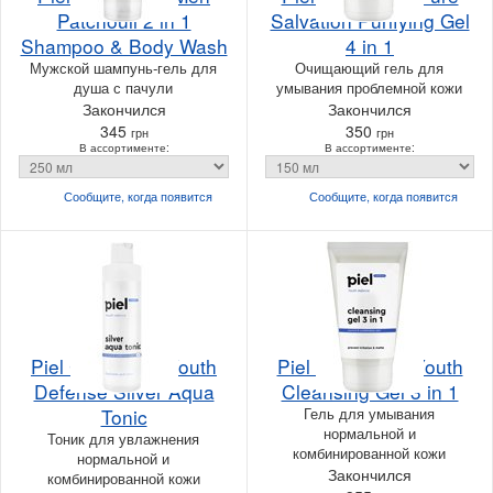
Patchouli 2 in 1
Salvation Purifying Gel
Shampoo & Body Wash
4 in 1
Мужской шампунь-гель для
Очищающий гель для
душа с пачули
умывания проблемной кожи
Закончился
Закончился
345
350
грн
грн
В ассортименте:
В ассортименте:
Сообщите, когда
появится
Сообщите, когда
появится
Piel Cosmetics Youth
Piel Cosmetics Youth
Defense Silver Aqua
Cleansing Gel 3 in 1
Tonic
Гель для умывания
нормальной и
Тоник для увлажнения
комбинированной кожи
нормальной и
Закончился
комбинированной кожи