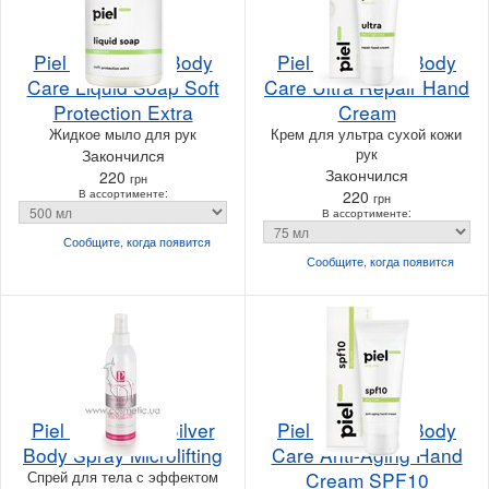
Piel Cosmetics Body
Piel Cosmetics Body
Care Liquid Soap Soft
Care Ultra Repair Hand
Protection Extra
Cream
Жидкое мыло для рук
Крем для ультра сухой кожи
рук
Закончился
Закончился
220
грн
В ассортименте:
220
грн
В ассортименте:
Сообщите, когда
появится
Сообщите, когда
появится
Piel Cosmetics Silver
Piel Cosmetics Body
Body Spray Microlifting
Care Anti-Aging Hand
Спрей для тела с эффектом
Cream SPF10