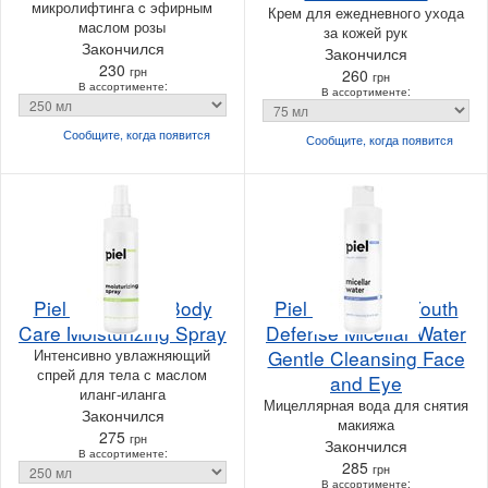
микролифтинга c эфирным
Крем для ежедневного ухода
маслом розы
за кожей рук
Закончился
Закончился
230
грн
260
грн
В ассортименте:
В ассортименте:
Сообщите, когда
появится
Сообщите, когда
появится
Piel Cosmetics Body
Piel Cosmetics Youth
Care Moisturizing Spray
Defense Micellar Water
Интенсивно увлажняющий
Gentle Cleansing Face
спрей для тела с маслом
and Eye
иланг-иланга
Мицеллярная вода для снятия
Закончился
макияжа
275
грн
Закончился
В ассортименте:
285
грн
В ассортименте: