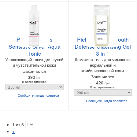
Piel Cosmetics
Piel Cosmetics Youth
Sensitive Silver Aqua
Defense Claensing Gel
Tonic
3 in 1
Увлажняющий тоник для сухой
Демакияж-гель для умывания
и чувствительной кожи
нормальной и
комбинированной кожи
Закончился
Закончился
390
грн
В ассортименте:
420
грн
В ассортименте:
Сообщите, когда
появится
Сообщите, когда
появится
1 из 6
>