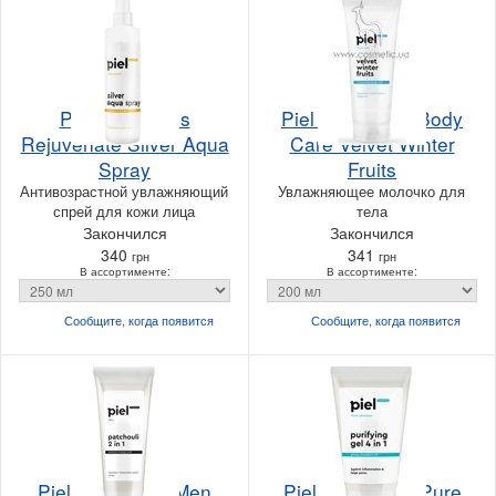
Piel Cosmetics
Piel Cosmetics Body
Rejuvenate Silver Aqua
Care Velvet Winter
Spray
Fruits
Антивозрастной увлажняющий
Увлажняющее молочко для
спрей для кожи лица
тела
Закончился
Закончился
340
341
грн
грн
В ассортименте:
В ассортименте:
Сообщите, когда
появится
Сообщите, когда
появится
Piel Cosmetics Men
Piel Cosmetics Pure