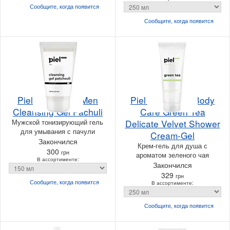
Сообщите, когда
появится
Сообщите, когда
появится
Piel Cosmetics Men
Piel Cosmetics Body
Cleansing Gel Pachuli
Care Green Tea
Мужской тонизирующий гель
Delicate Velvet Shower
для умывания с пачули
Cream-Gel
Закончился
Крем-гель для душа с
300
грн
ароматом зеленого чая
В ассортименте:
Закончился
329
грн
Сообщите, когда
появится
В ассортименте:
Сообщите, когда
появится