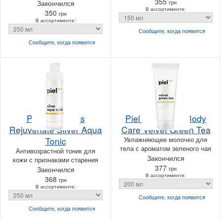
355
Закончился
грн
В ассортименте:
350
грн
В ассортименте:
Сообщите, когда
появится
Сообщите, когда
появится
Piel Cosmetics
Piel Cosmetics Body
Rejuvenate Silver Aqua
Care Velvet Green Tea
Tonic
Увлажняющее молочко для
тела с ароматом зеленого чая
Антивозрастной тоник для
Закончился
кожи с признаками старения
377
Закончился
грн
В ассортименте:
368
грн
В ассортименте:
Сообщите, когда
появится
Сообщите, когда
появится