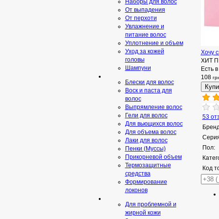
Наборы для волос
От выпадения
От перхоти
Увлажнение и
питание волос
Уплотнение и объем
Уход за кожей
Хочу с
головы
ХИТ 
Шампуни
Есть в
108
гр
Блески для волос
Воск и паста для
волос
Выпрямление волос
Гели для волос
53 от
Для вьющихся волос
Бренд
Для объема волос
Серия
Лаки для волос
Пол:
Пенки (Муссы)
Прикорневой объем
Катег
Термозащитные
Код т
средства
Формирование
локонов
Для проблемной и
жирной кожи