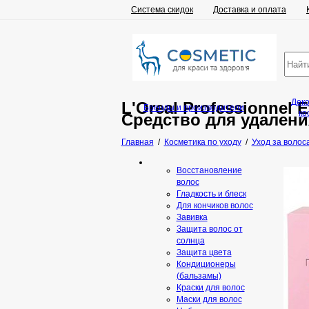
Система скидок
Доставка и оплата
Дек
L'Oreal Professionnel E
Бренды и производители
ко
Средство для удалени
Главная
/
Косметика по уходу
/
Уход за волос
Восстановление
волос
Гладкость и блеск
Для кончиков волос
Завивка
Защита волос от
солнца
Защита цвета
Кондиционеры
(бальзамы)
Краски для волос
Маски для волос