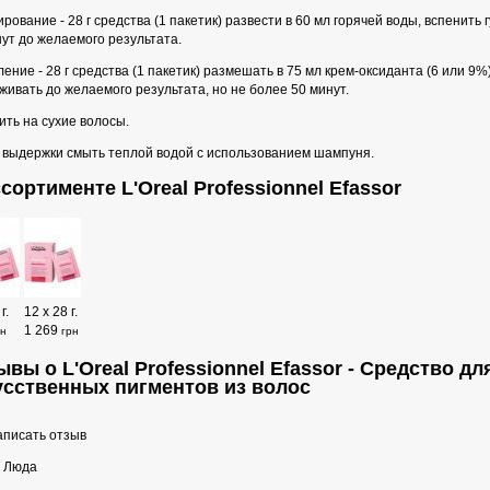
рование - 28 г средства (1 пакетик) развести в 60 мл горячей воды, вспенить 
ут до желаемого результата.
ение - 28 г средства (1 пакетик) размешать в 75 мл крем-оксиданта (6 или 9%
ивать до желаемого результата, но не более 50 минут.
ть на сухие волосы.
 выдержки смыть теплой водой с использованием шампуня.
сортименте L'Oreal Professionnel Efassor
г.
12 х 28 г.
1 269
рн
грн
ывы о L'Oreal Professionnel Efassor - Средство 
усственных пигментов из волос
писать отзыв
Люда