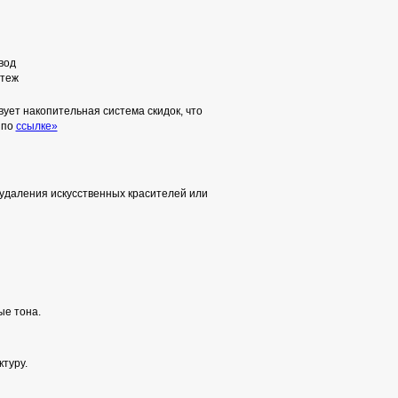
вод
теж
ует накопительная система скидок, что
 по
ссылке»
удаления искусственных красителей или
ые тона.
туру.