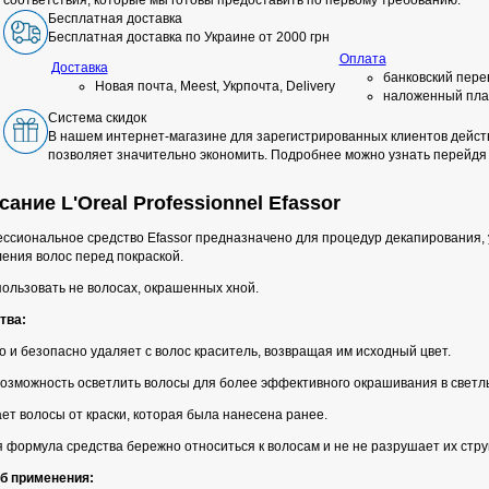
соответствия, которые мы готовы предоставить по первому требованию.
Бесплатная доставка
Бесплатная доставка по Украине от 2000 грн
Оплата
Доставка
банковский пере
Новая почта, Meest, Укрпочта, Delivery
наложенный пла
Система скидок
В нашем интернет-магазине для зарегистрированных клиентов действ
позволяет значительно экономить. Подробнее можно узнать перейдя
ание L'Oreal Professionnel Efassor
ссиональное средство Efassor предназначено для процедур декапирования, 
ения волос перед покраской.
ользовать не волосах, окрашенных хной.
тва:
 и безопасно удаляет с волос краситель, возвращая им исходный цвет.
возможность осветлить волосы для более эффективного окрашивания в светл
т волосы от краски, которая была нанесена ранее.
 формула средства бережно относиться к волосам и не не разрушает их струк
б применения: