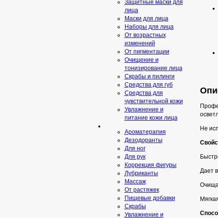
Защитные маски для
лица
Маски для лица
Наборы для лица
От возрастных
изменений
От пигментации
Очищение и
тонизирование лица
Скрабы и пилинги
Средcтва для губ
Опис
Средства для
чувствительной кожи
Профе
Увлажнение и
осветл
питание кожи лица
Не исп
Ароматерапия
Дезодоранты
Свойс
Для ног
Быстро
Для рук
Коррекция фигуры
Дает 
Лубриканты
Массаж
Очищае
От растяжек
Пищевые добавки
Мягкая
Скрaбы
Спосо
Увлажнение и