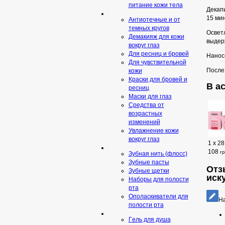
питание кожи тела
Декапи
15 мин
Антиотечные и от
темных кругов
Осветл
Демакияж для кожи
выдерж
вокруг глаз
Для ресниц и бровей
Наноси
Для чувствительной
После
кожи
Краски для бровей и
В ас
ресниц
Маски для глаз
Средства от
возрастных
изменений
Увлажнение кожи
вокруг глаз
1 х 28 
108
г
Зубная нить (флосс)
Зубные пасты
Отз
Зубные щетки
иск
Наборы для полости
рта
Ополаскиватели для
На
полости рта
Гeль для душа