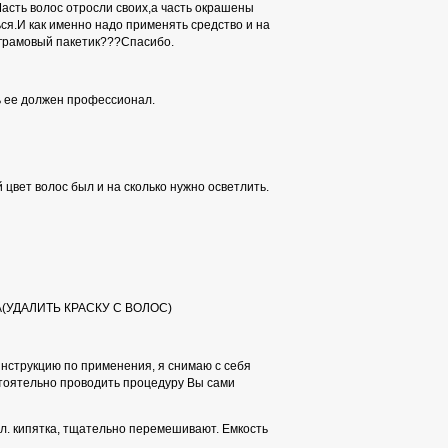
асть волос отросли своих,а часть окрашены
я.И как именно надо применять средство и на
 грамовый пакетик???Спасибо.
ь ее должен профессионал.
 цвет волос был и на сколько нужно осветлить.
(УДАЛИТЬ КРАСКУ С ВОЛОС)
струкцию по применения, я снимаю с себя
стоятельно проводить процедуру Вы сами
л. кипятка, тщательно перемешивают. Емкость