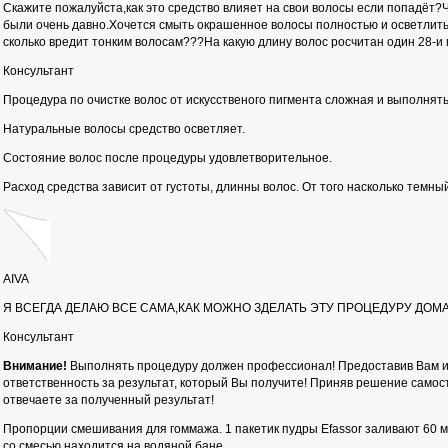
Скажите пожалуйста,как это средство влияет на свои волосы если попадёт?Ч
были очень давно.Хочется смыть окрашенное волосы полностью и осветлитьс
сколько вредит тонким волосам???На какую длину волос росчитан один 28-и
Консультант
Процедура по очистке волос от искусственого пигмента сложная и выполнят
Натуральные волосы средство осветляет.
Состояние волос после процедуры удовлетворительное.
Расход средства зависит от густоты, длинны волос. От того насколько темный
AIVA
Я ВСЕГДА ДЕЛАЮ ВСЕ САМА,КАК МОЖНО ЗДЕЛАТЬ ЭТУ ПРОЦЕДУРУ ДОМА
Консультант
Внимание!
Выполнять процедуру должен профессионал! Предоставив Вам ин
ответственность за результат, который Вы получите! Приняв решение само
отвечаете за полученный результат!
Пропорции смешивания для гоммажа. 1 пакетик пудры Efassor заливают 60 м
со смесью находится на водяной бане.