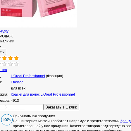
кидку
ПРОДАЖ
 наличии
н
зыва
:
L'Oreal Professionnel
(Франция)
:
Efassor
Для всех
ория:
Краски для волос L'Oreal Professionnel
овара:
4913
Оригинальная продукция
Наш интернет-магазин работает напрямую с представителями
бренд
представленной у нас продукции. Качество товаров подтверждено в