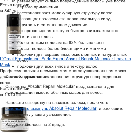
регенерирует сильно поврежденные волосы уже после
Есть в наличии
первого применения
842
от
грн
восстанавливает молекулярную структуру волос
возвращает волосам его первоначальную силу,
упругость и естественное движение.
сыворотковидная текстура быстро впитывается и не
оттягивает волосы
более тонким волосам на 82% больше силы
делает волосы более блестящими и мягкими
подходит для окрашенных, осветленных и натуральных
L'Oreal Professionnel Serie Expert Absolut Repair Molecular Leave-In
волос.
Mask
подходит для всех типов и текстур волос
Профессиональная несмываемая многофункциональная маска
Способ применения:
для молекулярного восстановления структуры поврежденных
волос.
Сыворотка Absolut Repair Molecular предназначена для
Есть в наличии
использования вместо обычных масок для волос.
1 013
от
грн
Нанесите сыворотку на влажные волосы, после чего
используйте шампунь Absolut Repair Molecular
и расчешите
волосы для лучшего увлажнения.
Разделите волосы на 2 пряди.