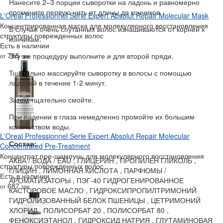
Нанесите 2–3 порции сыворотки на ладонь и равномерно
промочите первую нить от длины до кончиков.
L'Oreal Professionnel Serie Expert Absolut Repair Molecular Mask
Концентрированная маска для молекулярного восстановления
В случае очень спутанных волос изнашиваются от корней к
структуры поврежденных волос
кончикам.
Есть в наличии
765
Эту же процедуру выполните и для второй пряди.
от
грн
Тщательно массируйте сыворотку в волосы с помощью
ладоней в течение 1-2 минут.
Затем тщательно смойте.
При падении в глаза немедленно промойте их большим
количеством воды.
L'Oreal Professionnel Serie Expert Absolut Repair Molecular
Состав:
Concentrated Pre-Treatment
Концентрат пре-шампунь для молекулярного восстановления
АКВА / ВОДА / EAU , ГЛИЦЕРИН , ПРОПИЛЕН ГЛИКОЛЬ ,
структуры поврежденных волос
ГЛИЦИН , ЛИМОННАЯ КИСЛОТА , ПАРФЮМЫ /
Есть в наличии
АРОМАТИЗАТОРЫ , ПЭГ-40 ГИДРОГЕНИРОВАННОЕ
687
от
грн
КАСТОРОВОЕ МАСЛО , ГИДРОКСИПРОПИЛТРИМОНИЙ
ГИДРОЛИЗОВАННЫЙ БЕЛОК ПШЕНИЦЫ , ЦЕТРИМОНИЙ
ХЛОРИД , ПОЛИСОРБАТ 20 , ПОЛИСОРБАТ 80 ,
ФЕНОКСИЭТАНОЛ , ГИДРОКСИД НАТРИЯ , ГЛУТАМИНОВАЯ