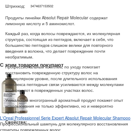
Штрихкод:
3474637153502
Продукты линейки Absolut Repair Molecular содержат
лимонную кислоту и 5 аминокислот.
Каждый раз, когда волосы повреждаются, их молекулярная
структура, состоящая из пептидов, включает в себя, что
большинство пептидов слишком велики для повторного
введения в волокна, что делает повреждение почти
необратимым.
С этим товаром покупают
Профессиональный комплекс по уходу помогает
восстановить поврежденную структуру волос на
молекулярном уровне, после длительного использования
комплекса пептидные связи усиливаются между молекулами
аминокислот в поврежденных участках волос.
Уникальный многогранный ароматный продукт покажет опыт
использования не только эффективно, но и невероятно
приятно.
L'Oreal Professionnel Serie Expert Absolut Repair Molecular Shampoo
Свойства:
Профессиональный шампунь для молекулярного восстановления
структуры поврежденных волос