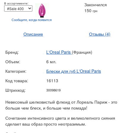
В ассортименте:
Закончился
150
грн
Сообщите, когда
появится
Описание
Отзывы
(4)
Бренд:
L'Oreal Paris
(Франция)
Объем:
6 мл.
Категория:
Блески для губ L'Oreal Paris
Код товара:
16113
Штрихкод:
30098619
Невесомый шелковистый флюид от Лореаль Париж - это
больше чем блеск, и больше чем помада!
Сочетание интенсивного цвета и великолепного сияния
сделает ваш образ просто неотразимым.