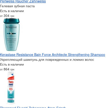
Perlweiss Raucher Zahnweiss
Гелевая зубная паста
Есть в наличии
304
от
грн
Kerastase Resistance Bain Force Architecte Strengthening Shampoo
Укрепляющий шампунь для поврежденных и ломких волос
Есть в наличии
864
от
грн
Theramed Fluorid-Zahncreme Atem-Frisch