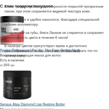
С этим товаром покупают
Блеск придает губам, вид поверхности покрытой прозрачным
лаком, при этом сохраняется видимой текстура кожи.
Блеск быстро и удобно наносится, благодаря специальной
губочке-аппликатору.
Нанесенный на губы, блеск Ланком не стирается и сохраняет
интенсивность цвета в течение 6 часов!
В палитре цветов присутствуют яркие и достаточно
Revlon Professional Pro You The Fixer Repair Mask
разнообразные оттенки, что позволит Вам выбрать тон по
Восстанавливающая маска для волос
своему вкусу.
Есть в наличии
203
от
грн
Sensus Alisa Diamond Liss Restore Butter
Маска для восстановления волос