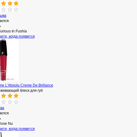
зыва
чился
н
urious In Fushia
ите, когда появится
e L'Absolu Creme De Brillance
живающий блеск для губ
ыва
чился
н
Rose Nu
ите, когда появится