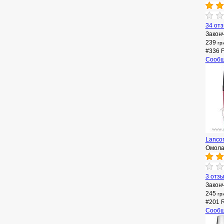
34 от
Закон
239
гр
#336 F
Сообщ
Lancom
Омола
3 отз
Закон
245
гр
#201 
Сообщ