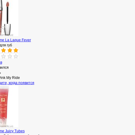
me La Laque Fever
для губ
ыв
чился
н
ink My Ride
ите, когда появится
me Juicy Tubes