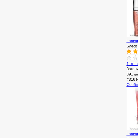
Lanco
Блеск 
1 отз
Закон
391
гр
#316 P
Сообщ
Lanco