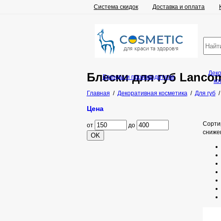
Система скидок
Доставка и оплата
Дек
Блески для губ Lanco
Бренды и производители
ко
Главная
/
Декоративная косметика
/
Для губ
Цена
Сорти
от
до
сниже
OK