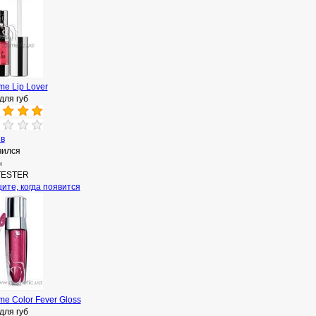
e Lip Lover
для губ
ыв
чился
н
TESTER
ите, когда появится
e Color Fever Gloss
для губ