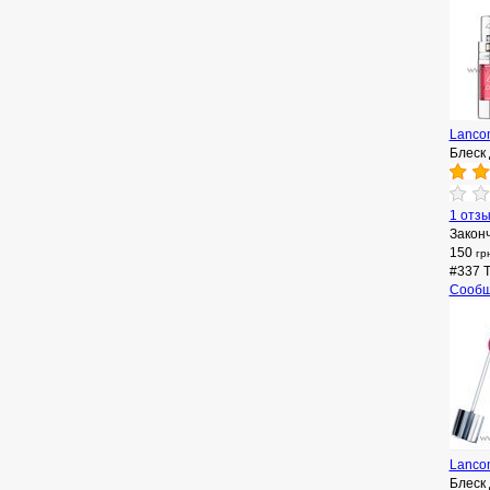
Lancom
Блеск 
1 отз
Закон
150
гр
#337 
Сообщ
Lancom
Блеск 