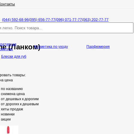
Контакты
(044) 592-68-96
(095) 656-77-77
(096) 071-77-77
(063) 202-77-77
оративная
me (Ланком)
Косметика по уходу
Парфюмерия
сметика
/
Блески для губ
ровать товары:
на цена
по названию
снижена цена
от дешевых к дорогим
от дорогих к дешевым
хиты продаж
новинки
акции