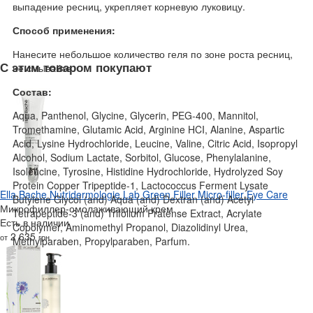
выпадение ресниц, укрепляет корневую луковицу.
Способ применения:
Нанесите небольшое количество геля по зоне роста ресниц,
С этим товаром покупают
не смывайте.
Состав:
Aqua, Panthenol, Glycine, Glycerin, PEG-400, Mannitol,
Tromethamine, Glutamic Acid, Arginine HCI, Alanine, Aspartic
Acid, Lysine Hydrochloride, Leucine, Valine, Citric Acid, Isopropyl
Alcohol, Sodium Lactate, Sorbitol, Glucose, Phenylalanine,
Isoleucine, Tyrosine, Histidine Hydrochloride, Hydrolyzed Soy
Protein Copper Tripeptide-1, Lactococcus Ferment Lysate
Ella Bache Nutridermologie Lab Green Filler Micro-filler Eye Care
Butylene Glycol (and) Aqua (and) Dextran (and) Acetyl
Микрофиллер-омолаживающий крем
Tetrapeptide-3 (and) Trifolium Pratense Extract, Acrylate
Есть в наличии
Copolymer, Aminomethyl Propanol, Diazolidinyl Urea,
2 635
от
грн
Methylparaben, Propylparaben, Parfum.