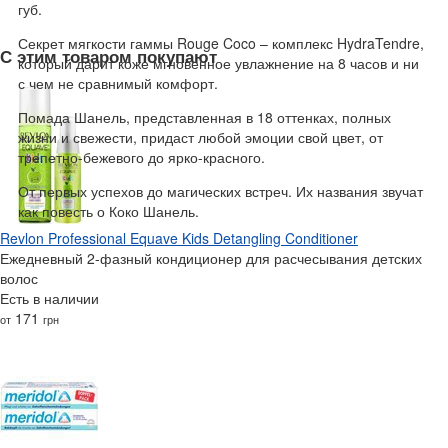
губ.
Секрет мягкости гаммы Rouge Coco – комплекс HydraTendre,
С этим товаром покупают
который дарит коже мгновенное увлажнение на 8 часов и ни
с чем не сравнимый комфорт.
Помада Шанель, представленная в 18 оттенках, полных
жизни и свежести, придаст любой эмоции свой цвет, от
трепетно-бежевого до ярко-красного.
От первых успехов до магических встреч. Их названия звучат
как повесть о Коко Шанель.
Revlon Professional Equave Kids Detangling Conditioner
Ежедневный 2-фазный кондиционер для расчесывания детских
волос
Есть в наличии
171
от
грн