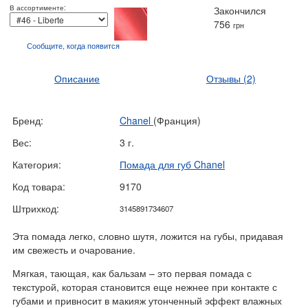
В ассортименте:
Закончился
756
грн
Сообщите, когда
появится
Описание
Отзывы
(2)
Бренд:
Chanel
(Франция)
Вес:
3 г.
Категория:
Помада для губ Chanel
Код товара:
9170
Штрихкод:
3145891734607
Эта помада легко, словно шутя, ложится на губы, придавая
им свежесть и очарование.
Мягкая, тающая, как бальзам – это первая помада с
текстурой, которая становится еще нежнее при контакте с
губами и привносит в макияж утонченный эффект влажных