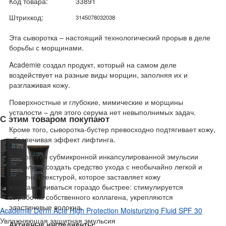
Код товара:
33891
Штрихкод:
3145078032038
Эта сыворотка – настоящий технологический прорыв в деле
борьбы с морщинами.
Academie создал продукт, который на самом деле
воздействует на разные виды морщин, заполняя их и
разглаживая кожу.
Поверхностные и глубокие, мимические и морщины
усталости – для этого серума нет невыполнимых задач.
С этим товаром покупают
Кроме того, сыворотка-бустер превосходно подтягивает кожу,
обеспечивая эффект лифтинга.
Технология субмикронной инкапсулированной эмульсии
позволила создать средство ухода с необычайно легкой и
приятной текстурой, которое заставляет кожу
восстанавливаться гораздо быстрее: стимулируется
выработка собственного коллагена, укрепляются
эластиновые волокна.
Academie Derm Acte High Protection Moisturizing Fluid SPF 30
Увлажняющая защитная эмульсия
Активные ингредиенты: