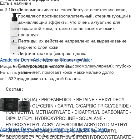
Есть в наличии
2 195
Липоаминокислоты: способствуют осветлению кожи,
от
грн
проявляют противовоспалительный, стерилизующий и
заживляющий эффекты, что очень актуально для
возрастной кожи, а также после косметических
процедур.
Пептиды: их действие направлено на выравнивание
верхнего слоя кожи;
Лифтинг-фактор (экстракт цветка
акмеллы): подтягивает овал лица;
Academie Derm Acte Micellar Cleansing Water
Гиалуроновая кислота (высокомолекулярная): глубоко
Мицеллярная вода для демакияжа
увлажняет, помогает коже максимально долго
Есть в наличии
поддерживать водный баланс.
1 532
от
грн
Состав:
WATER (AQUA) • PROPANEDIOL • BETAINE • HEXYLDECYL
STEARATE • GLYCERIN • CAPRYLIC/CAPRIC TRIGLYCERIDE •
POLYMETHYL METHACRYLATE • DICAPRYLYL CARBONATE •
DIPALMITOYL HYDROXYPROLINE • SQUALANE •
HYDROXYETHYL ACRYLATE/SODIUM ACRYLOYLDIMETHYL
Academie Derm Acte High Vitamin Moisturizing Cream
TAURATE COPOLYMER • BENZYL ALCOHOL • LAURYL
Витаминизированный увлажняющий крем
GLUCOSIDE • POLYGLYCERYL-2 DIPOLYHYDROXYSTEARATE •