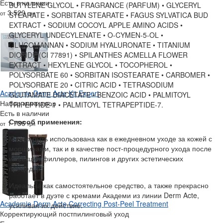
Есть в наличии
BUTYLENE GLYCOL • FRAGRANCE (PARFUM) • GLYCERYL
3 529
от
грн
STEARATE • SORBITAN STEARATE • FAGUS SYLVATICA BUD
EXTRACT • SODIUM COCOYL APPLE AMINO ACIDS •
GLYCERYL UNDECYLENATE • O-CYMEN-5-OL •
GLUCOMANNAN • SODIUM HYALURONATE • TITANIUM
DIOXIDE (CI 77891) • SPILANTHES ACMELLA FLOWER
EXTRACT • HEXYLENE GLYCOL • TOCOPHEROL •
POLYSORBATE 60 • SORBITAN ISOSTEARATE • CARBOMER •
POLYSORBATE 20 • CITRIC ACID • TETRASODIUM
Academie Derm Acte Kit Expert
GLUTAMATE DIACETATE • BENZOIC ACID • PALMITOYL
Набор миниатюр
TRIPEPTIDE-1 • PALMITOYL TETRAPEPTIDE-7.
Есть в наличии
Способ применения:
1 736
от
грн
Может быть использована как в ежедневном уходе за кожей с
морщинами, так и в качестве пост-процедурного ухода после
инъекций филлеров, пилингов и других эстетических
процедур.
Идеальна как самостоятельное средство, а также прекрасно
работает в дуэте с кремами Академи из линии Derm Acte,
Academie Derm Acte Correcting Post-Peel Treatment
усиливая их действие.
Корректирующий постпилинговый уход