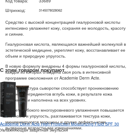
Код товара:
33689
Штрихкод:
3145078028062
Средство с высокой концентрацией гиалуроновой кислоты
интенсивно увлажняет кожу, сохраняя ее молодость, красоту
и сияние.
Гиалуроновая кислота, являющаяся важнейшей молекулой в
эстетической медицине, укрепляет кожу, восстанавливает ее
объем и природную упругость.
В новую формулу внедрены 4 формы гиалуроновой кислоты,
С этим товаром покупают
каждой из которых отведена своя роль в интенсивной
программе омоложения от Academie Derm Acte.
Нежная текстура сыворотки способствует проникновению
активных ингредиентов вглубь кожи, в результате кожа
увлажнена и наполнена на всех уровнях.
За счет глубокого многоуровневого увлажнения повышается
плотность и упругость, разглаживается текстура кожи,
минимизируются морщины и другие дефекты кожи,
Academie Derm Acte High Protection Moisturizing Fluid SPF 30
вызванные возрастными изменениями.
Увлажняющая защитная эмульсия