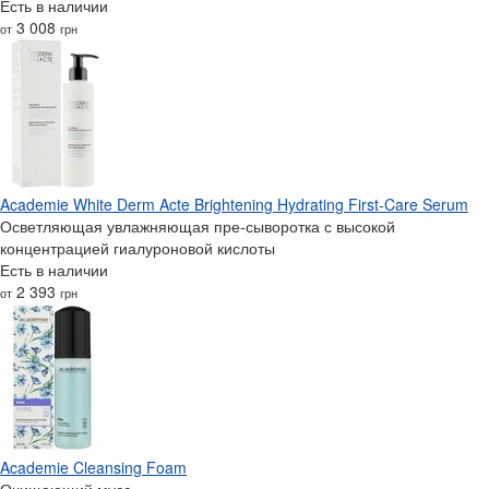
Есть в наличии
3 008
от
грн
Academie White Derm Acte Brightening Hydrating First-Care Serum
Осветляющая увлажняющая пре-сыворотка с высокой
концентрацией гиалуроновой кислоты
Есть в наличии
2 393
от
грн
Academie Cleansing Foam
Очищающий мусс