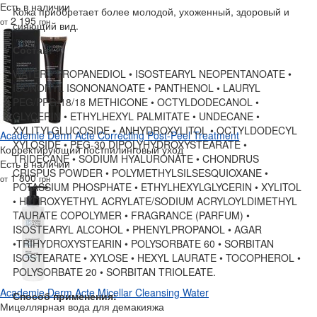
Есть в наличии
Кожа приобретает более молодой, ухоженный, здоровый и
2 195
от
грн
сияющий вид.
Состав:
WATER • PROPANEDIOL • ISOSTEARYL NEOPENTANOATE •
ISONONYL ISONONANOATE • PANTHENOL • LAURYL
PEG/PPG-18/18 METHICONE • OCTYLDODECANOL •
GLYCERIN • ETHYLHEXYL PALMITATE • UNDECANE •
XYLITYLGLUCOSIDE • ANHYDROXYLITOL • OCTYLDODECYL
Academie Derm Acte Correcting Post-Peel Treatment
XYLOSIDE • PEG-30 DIPOLYHYDROXYSTEARATE •
Корректирующий постпилинговый уход
TRIDECANE • SODIUM HYALURONATE • CHONDRUS
Есть в наличии
CRISPUS POWDER • POLYMETHYLSILSESQUIOXANE •
1 800
от
грн
POTASSIUM PHOSPHATE • ETHYLHEXYLGLYCERIN • XYLITOL
• HYDROXYETHYL ACRYLATE/SODIUM ACRYLOYLDIMETHYL
TAURATE COPOLYMER • FRAGRANCE (PARFUM) •
ISOSTEARYL ALCOHOL • PHENYLPROPANOL • AGAR
•TRIHYDROXYSTEARIN • POLYSORBATE 60 • SORBITAN
ISOSTEARATE • XYLOSE • HEXYL LAURATE • TOCOPHEROL •
POLYSORBATE 20 • SORBITAN TRIOLEATE.
Academie Derm Acte Micellar Cleansing Water
Способ применения:
Мицеллярная вода для демакияжа