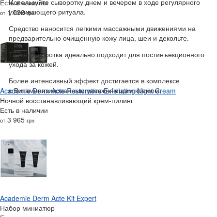
Используйте сыворотку днем и вечером в ходе регулярного
Есть в наличии
ухаживающего ритуала.
1 532
от
грн
Средство наносится легкими массажными движениями на
предварительно очищенную кожу лица, шеи и декольте.
Также сыворотка идеально подходит для постинъекционного
ухода за кожей.
Более интенсивный эффект достигается в комплексе
с Витаминизированным увлажняющим кремом.
Academie Derm Acte Restorative Exfoliating Night Cream
Ночной восстанавливающий крем-пилинг
Есть в наличии
3 965
от
грн
Academie Derm Acte Kit Expert
Набор миниатюр