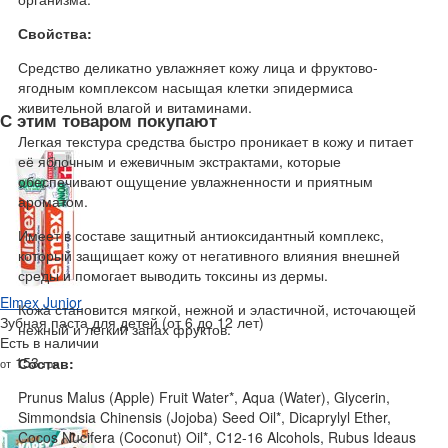
Свойства:
Средство деликатно увлажняет кожу лица и фруктово-
ягодным комплексом насыщая клетки эпидермиса
живительной влагой и витаминами.
С этим товаром покупают
Легкая текстура средства быстро проникает в кожу и питает
её яблочным и ежевичным экстрактами, которые
обеспечивают ощущение увлажненности и приятным
ароматом.
Имеет в составе защитный антиоксидантный комплекс,
который защищает кожу от негативного влияния внешней
среды и помогает выводить токсины из дермы.
Elmex Junior
Кожа становится мягкой, нежной и эластичной, источающей
Зубная паста для детей (от 6 до 12 лет)
нежный и легкий запах фруктов.
Есть в наличии
153
Состав:
от
грн
Prunus Malus (Apple) Fruit Water*, Aqua (Water), Glycerin,
Simmondsia Chinensis (Jojoba) Seed Oil*, Dicaprylyl Ether,
Cocos Nucifera (Coconut) Oil*, C12-16 Alcohols, Rubus Ideaus