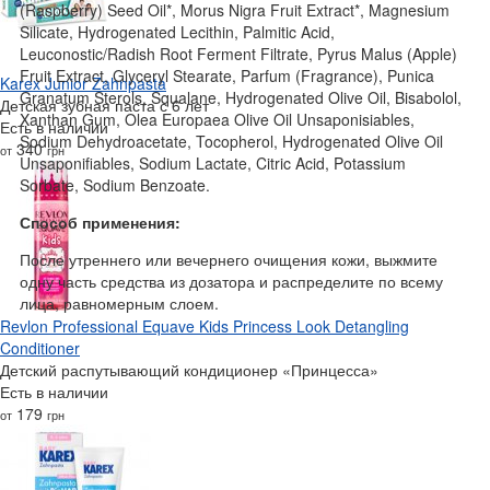
(Raspberry) Seed Oil*, Morus Nigra Fruit Extract*, Magnesium
Silicate, Hydrogenated Lecithin, Palmitic Acid,
Leuconostic/Radish Root Ferment Filtrate, Pyrus Malus (Apple)
Fruit Extract, Glyceryl Stearate, Parfum (Fragrance), Punica
Karex Junior Zahnpasta
Granatum Sterols, Squalane, Hydrogenated Olive Oil, Bisabolol,
Детская зубная паста с 6 лет
Xanthan Gum, Olea Europaea Olive Oil Unsaponisiables,
Есть в наличии
Sodium Dehydroacetate, Tocopherol, Hydrogenated Olive Oil
340
от
грн
Unsaponifiables, Sodium Lactate, Citric Acid, Potassium
Sorbate, Sodium Benzoate.
Способ применения:
После утреннего или вечернего очищения кожи, выжмите
одну часть средства из дозатора и распределите по всему
лица, равномерным слоем.
Revlon Professional Equave Kids Princess Look Detangling
Conditioner
Детский распутывающий кондиционер «Принцесса»
Есть в наличии
179
от
грн