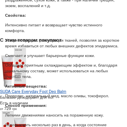
экзем, воспалений и т.д.
Свойства:
Интенсивно питает и возвращает чувство истинного
комфорта.
С этим товаром покупают
Ускоряет процесс регенерации тканей, позволяя за короткое
время избавиться от любых внешних дефектов эпидермиса.
Смягчает и улучшает барьерные функции кожи.
Обладает приятным охлаждающим эффектом и, благодаря
уникальному составу, может использоваться на любых
участках тела.
Активные вещества:
SUDA Care Everyday Foot Deo Balm
Прополис, натуральный мед, масло оливы, токоферол.
Бальзам-дезодорант для ног
Есть в наличии
Способ применения:
729
от
грн
Легкими движениями наносить на пораженную кожу.
Использовать несколько раз в день, а когда состояние