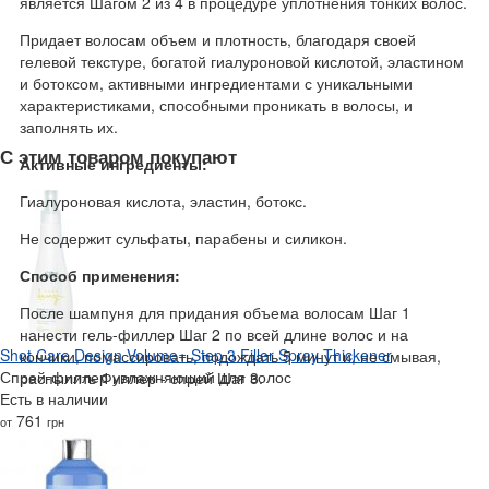
является Шагом 2 из 4 в процедуре уплотнения тонких волос.
Придает волосам объем и плотность, благодаря своей
гелевой текстуре, богатой гиалуроновой кислотой, эластином
и ботоксом, активными ингредиентами с уникальными
характеристиками, способными проникать в волосы, и
заполнять их.
С этим товаром покупают
Активные ингредиенты:
Гиалуроновая кислота, эластин, ботокс.
Не содержит сульфаты, парабены и силикон.
Способ применения:
После шампуня для придания объема волосам Шаг 1
нанести гель-филлер Шаг 2 по всей длине волос и на
Shot Care Design Volume+ Step 3 Filler Spray Thickener
кончики, помассировать, подождать 5 минут и, не смывая,
Спрей-филлер увлажняющий для волос
распылить Филлер - спрей Шаг 3.
Есть в наличии
761
от
грн