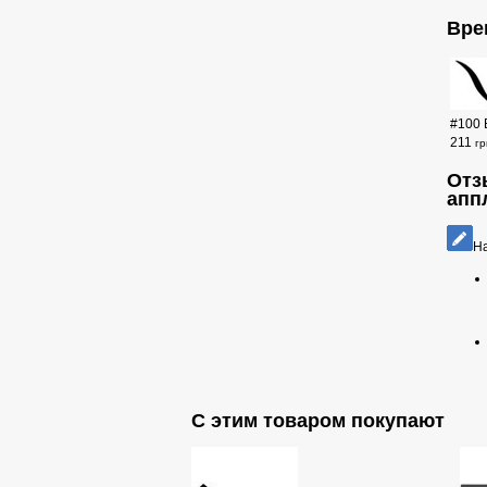
Вре
#100 
211
гр
Отз
апп
На
С этим товаром покупают