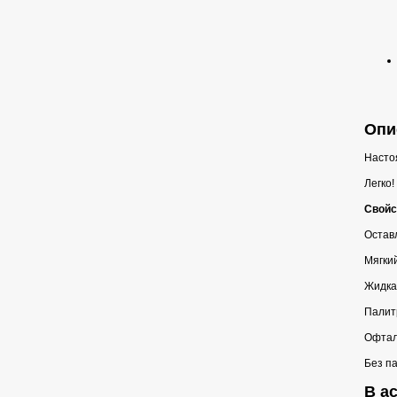
Опис
Насто
Легко!
Свойс
Остав
Мягки
Жидка
Палит
Офтал
Без п
В ас