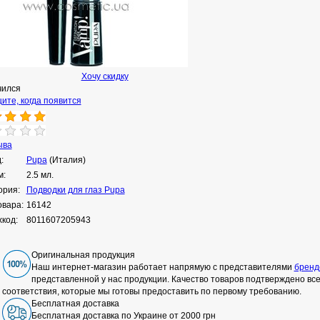
Хочу скидку
чился
ите, когда появится
ыва
:
Pupa
(Италия)
м:
2.5 мл.
ория:
Подводки для глаз Pupa
овара:
16142
код:
8011607205943
Оригинальная продукция
Наш интернет-магазин работает напрямую с представителями
бренд
представленной у нас продукции. Качество товаров подтверждено в
соответствия, которые мы готовы предоставить по первому требованию.
Бесплатная доставка
Бесплатная доставка по Украине от 2000 грн