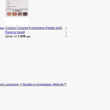
ниц
Couleur Caramel Eyeshadow Palette №48
Malu Wilz Eyebrow Filling Gel Г
Палета теней
бровей
Цена: от
1 009
Цена: от
591
грн
грн
Дизайн и поддержка: WebLife™
lect Language
▼