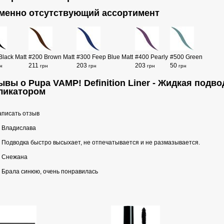
менно отсутствующий ассортимент
Black Matt
#200 Brown Matt
#300 Feep Blue Matt
#400 Pearly
#500 Green
211
203
203
50
н
грн
грн
грн
грн
ывы о Pupa VAMP! Definition Liner - Жидкая подв
ликатором
писать отзыв
Владислава
Подводка быстро высыхает, не отпечатывается и не размазывается.
Снежана
Брала синюю, очень понравилась