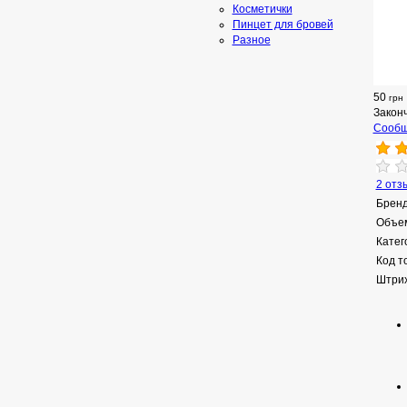
Косметички
Пинцет для бровей
Разное
50
грн
Закон
Сообщ
2 отз
Бренд
Объе
Катег
Код т
Штрих