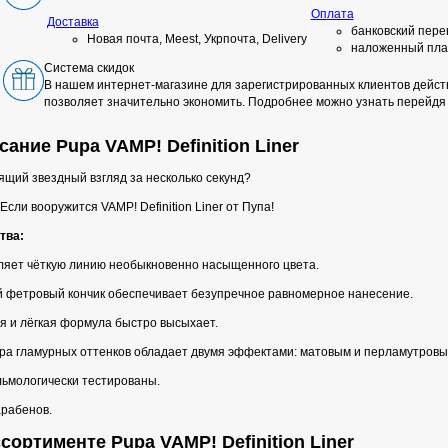
Оплата
Доставка
банковский пере
Новая почта, Meest, Укрпочта, Delivery
наложенный пла
Система скидок
В нашем интернет-магазине для зарегистрированных клиентов действ
позволяет значительно экономить. Подробнее можно узнать перейдя
ание Pupa VAMP! Definition Liner
ящий звездный взгляд за несколько секунд?
 Если вооружится VAMP! Definition Liner от Пупа!
тва:
ляет чёткую линию необыкновенно насыщенного цвета.
й фетровый кончик обеспечивает безупречное равномерное нанесение.
я и лёгкая формула быстро высыхает.
ра гламурных оттенков обладает двумя эффектами: матовым и перламутровы
ьмологически тестированы.
арабенов.
сортименте Pupa VAMP! Definition Liner