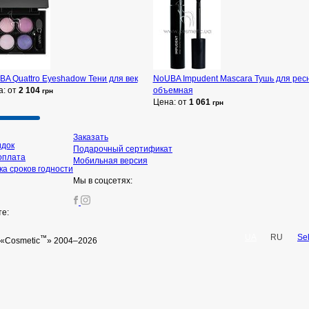
A Quattro Eyeshadow Тени для век
NoUBA Impudent Mascara Тушь для рес
а: от
2 104
объемная
грн
Цена: от
1 061
грн
Заказать
идок
Подарочный сертификат
оплата
Мобильная версия
а сроков годности
Мы в соцсетях:
те:
UA
RU
Se
™
«Cosmetic
» 2004–2026