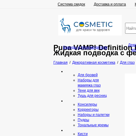
Система скидок
Доставка и оплата
Дек
Pupa VAMP! Definition 
Бренды и производители
ко
Жидкая подводка с ф
Главная
/
Декоративная косметика
/
Для глаз
Для бровей
Наборы для
макияжа глаз
Тени для век
Тушь для ресниц
Консилеры
Корректоры
Наборы и палетки
Пудры
Тональные кремы
Кисти