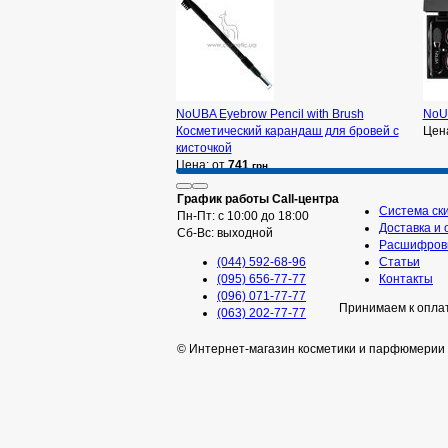
NoUBA Eyebrow Pencil with Brush
NoUB
Косметический карандаш для бровей с
Цен
кисточкой
Цена: от
741
грн
График работы Call-центра
Система ск
Пн-Пт: с 10:00 до 18:00
Доставка и 
Сб-Вс: выходной
Расшифровк
(044) 592-68-96
Статьи
(095) 656-77-77
Контакты
(096) 071-77-77
Принимаем к опла
(063) 202-77-77
© Интернет-магазин косметики и парфюмерии 