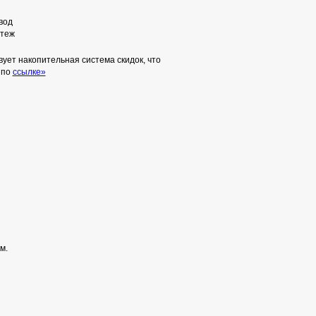
вод
теж
ует накопительная система скидок, что
 по
ссылке»
м.