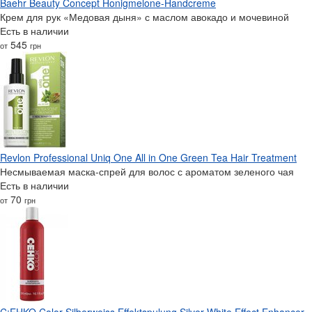
Baehr Beauty Concept Honigmelone-Handcreme
Крем для рук «Медовая дыня» с маслом авокадо и мочевиной
Есть в наличии
545
от
грн
Revlon Professional Uniq One All in One Green Tea Hair Treatment
Несмываемая маска-спрей для волос с ароматом зеленого чая
Есть в наличии
70
от
грн
C:EHKO Color Silberweiss Effektspulung Silver-White Effect Enhancer