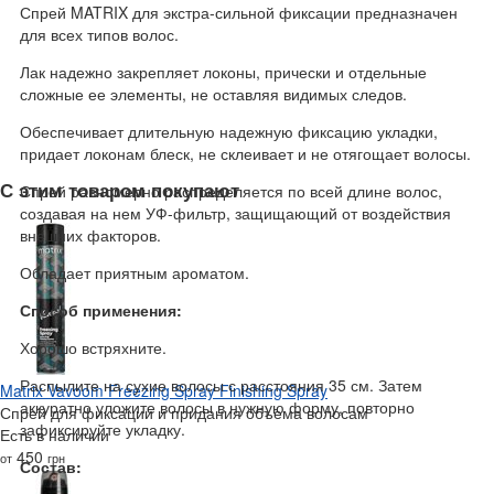
Спрей MATRIX для экстра-сильной фиксации предназначен
для всех типов волос.
Лак надежно закрепляет локоны, прически и отдельные
сложные ее элементы, не оставляя видимых следов.
Обеспечивает длительную надежную фиксацию укладки,
придает локонам блеск, не склеивает и не отягощает волосы.
С этим товаром покупают
Спрей равномерно распределяется по всей длине волос,
создавая на нем УФ-фильтр, защищающий от воздействия
внешних факторов.
Обладает приятным ароматом.
Способ применения:
Хорошо встряхните.
Распылите на сухие волосы с расстояния 35 см. Затем
Matrix Vavoom Freezing Spray Finishing Spray
аккуратно уложите волосы в нужную форму, повторно
Спрей для фиксации и придания объема волосам
зафиксируйте укладку.
Есть в наличии
450
от
грн
Состав: