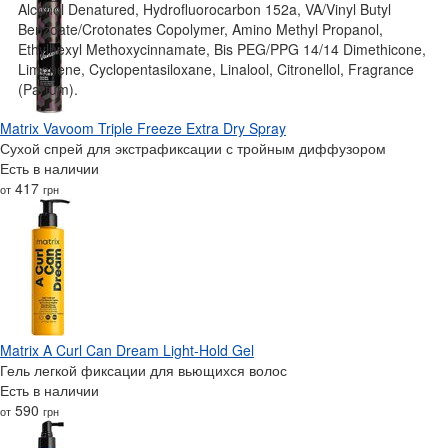
Alcohol Denatured, Hydrofluorocarbon 152a, VA/Vinyl Butyl
Benzoate/Crotonates Copolymer, Amino Methyl Propanol,
Ethylhexyl Methoxycinnamate, Bis PEG/PPG 14/14 Dimethicone,
Limonene, Cyclopentasiloxane, Linalool, Citronellol, Fragrance
(Parfum).
Matrix Vavoom Triple Freeze Extra Dry Spray
Сухой спрей для экстрафиксации с тройным диффузором
Есть в наличии
417
от
грн
Matrix A Curl Can Dream Light-Hold Gel
Гель легкой фиксации для вьющихся волос
Есть в наличии
590
от
грн