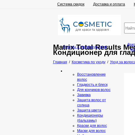
Система скидок
Доставка и оплата
Дек
Matrix Total Results Me
Бренды и производители
ко
Кондиционер для глад
Главная
/
Косметика по уходу
/
Уход за волос
Восстановление
волос
Гладкость и блеск
Для кончиков волос
Завивка
Защита волос от
солнца
Защита цвета
Кондиционеры
(бальзамы)
Краски для волос
Маски для волос