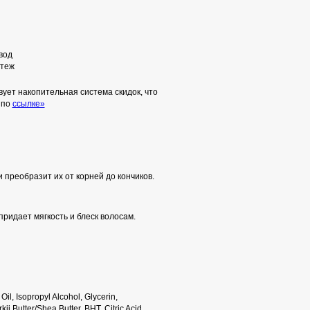
вод
теж
ует накопительная система скидок, что
 по
ссылке»
преобразит их от корней до кончиков.
п
ридает мягкость и блеск волосам.
l, Isopropyl Alcohol, Glycerin,
Butter/Shea Butter, BHT, Citric Acid,