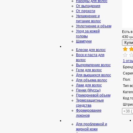
Наборы для волос
От выпадения
От перхоти
Увлажнение и
питание волос
Уплотнение и объем
Уход за кожей
Есть в
головы
430
гр
Шампуни
Блески для волос
Воск и паста для
волос
1 отз
Выпрямление волос
Бренд
Гели для волос
Серия
Для вьющихся волос
Пол:
Для объема волос
Лаки для волос
Тип в
Пенки (Муссы)
Катег
Прикорневой объем
Код т
Термозащитные
Штрих
средства
Формирование
локонов
Для проблемной и
жирной кожи