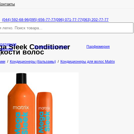
Контакты
(044) 592-68-96
(095) 656-77-77
(096) 071-77-77
(063) 202-77-77
оративная
ga Sleek Conditioner
Косметика по уходу
Парфюмерия
сметика
кости волос
ами
/
Кондиционеры (бальзамы)
/
Кондиционеры для волос Matrix