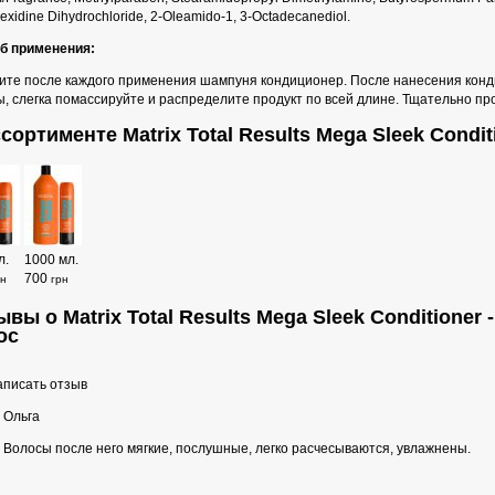
exidine Dihydrochloride, 2-Oleamido-1, 3-Octadecanediol.
б применения:
ите после каждого применения шампуня кондиционер.
После нанесения кон
, слегка помассируйте и распределите продукт по всей длине.
Тщательно про
сортименте Matrix Total Results Mega Sleek Condit
л.
1000 мл.
700
рн
грн
вы о Matrix Total Results Mega Sleek Conditioner
ос
писать отзыв
Ольга
Волосы после него мягкие, послушные, легко расчесываются, увлажнены.