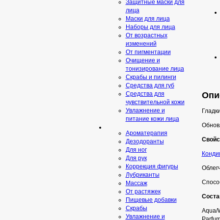
Защитные маски для
лица
Маски для лица
Наборы для лица
От возрастных
изменений
От пигментации
Очищение и
тонизирование лица
Скрабы и пилинги
Средcтва для губ
Опис
Средства для
чувствительной кожи
Увлажнение и
Гладки
питание кожи лица
Обновл
Ароматерапия
Свойс
Дезодоранты
Для ног
Конди
Для рук
Коррекция фигуры
Облегч
Лубриканты
Спосо
Массаж
От растяжек
Соста
Пищевые добавки
Скрaбы
Aqua/W
Увлажнение и
Parfum