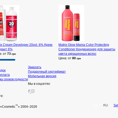
ix Cream Developer 20vol. 6% Крем-
Matrix Glow Mania Color Protecting
идант 6%
Conditioner Кондиционер для защиты
а: от
73
цвета окрашенных волос
грн
Цена: от
80
грн
Заказать
идок
Подарочный сертификат
оплата
Мобильная версия
а сроков годности
Мы в соцсетях:
те:
UA
RU
Se
™
«Cosmetic
» 2004–2026