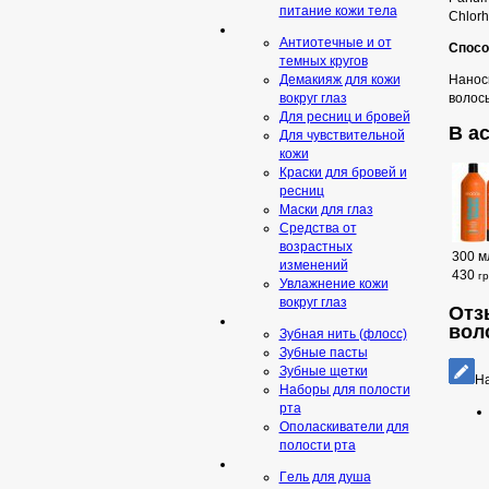
питание кожи тела
Chlorh
Антиотечные и от
Спосо
темных кругов
Нанос
Демакияж для кожи
волосы
вокруг глаз
Для ресниц и бровей
В ас
Для чувствительной
кожи
Краски для бровей и
ресниц
Маски для глаз
Средства от
возрастных
300 м
изменений
430
г
Увлажнение кожи
вокруг глаз
Отзы
вол
Зубная нить (флосс)
Зубные пасты
Зубные щетки
На
Наборы для полости
рта
Ополаскиватели для
полости рта
Гeль для душа