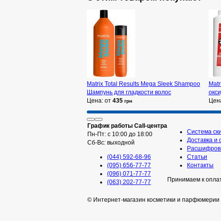
Matrix Total Results Mega Sleek Shampoo
Matr
Шампунь для гладкости волос
окс
Цена: от
435
Цен
грн
График работы Call-центра
Система ск
Пн-Пт: с 10:00 до 18:00
Доставка и 
Сб-Вс: выходной
Расшифровк
(044) 592-68-96
Статьи
(095) 656-77-77
Контакты
(096) 071-77-77
Принимаем к опла
(063) 202-77-77
© Интернет-магазин косметики и парфюмерии 