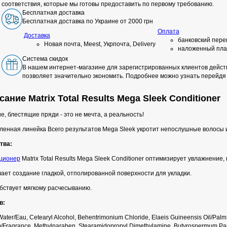
соответствия, которые мы готовы предоставить по первому требованию.
Бесплатная доставка
Бесплатная доставка по Украине от 2000 грн
Оплата
Доставка
банковский пере
Новая почта, Meest, Укрпочта, Delivery
наложенный пла
Система скидок
В нашем интернет-магазине для зарегистрированных клиентов действ
позволяет значительно экономить. Подробнее можно узнать перейдя
ание Matrix Total Results Mega Sleek Conditioner
е, блестящие пряди - это не мечта, а реальность!
енная линейка Всего результатов Mega Sleek укротит непослушные волосы и 
тва:
ционер
Matrix Total Results Mega Sleek Conditioner оптимизирует увлажнение, 
ает создание гладкой, отполированной поверхности для укладки.
бствует мягкому расчесыванию.
в:
ater/Eau, Cetearyl Alcohol, Behentrimonium Chloride, Elaeis Guineensis Oil/Palm Oi
/Fragrance, Methylparaben, Stearamidopropyl Dimethylamine, Butyrospermum Parkii 