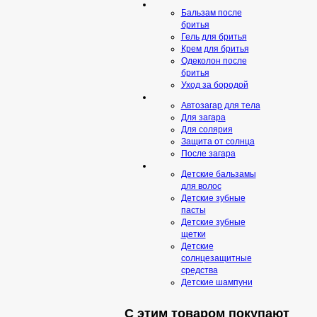
Бальзам после
бритья
Гель для бритья
Крем для бритья
Одеколон после
бритья
Уход за бородой
Автозагар для тела
Для загара
Для солярия
Защита от солнца
После загара
Детские бальзамы
для волос
Детские зубные
пасты
Детские зубные
щетки
Детские
солнцезащитные
средства
Детские шампуни
С этим товаром покупают