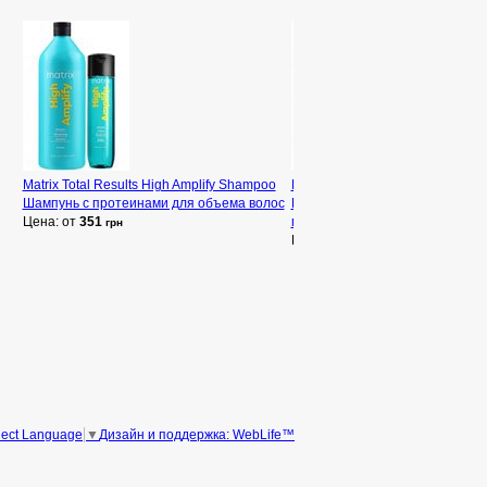
Matrix Total Results High Amplify Shampoo
Matrix Light Master Powder
Шампунь с протеинами для объема волос
Быстродействующая обесцве
Цена: от
351
пудра с пантенолом
грн
Цена: от
765
грн
Дизайн и поддержка: WebLife™
lect Language
▼