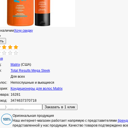
 наличии
Хочу скидку
н
ыв
:
Matrix
(США)
:
Total Results Mega Sleek
Для всех
олос:
Непослушные и вьющиеся
ория:
Кондиционеры для волос Matrix
овара:
16281
код:
3474637370718
Оригинальная продукция
Наш интернет-магазин работает напрямую с представителями
бренд
представленной у нас продукции. Качество товаров подтверждено в