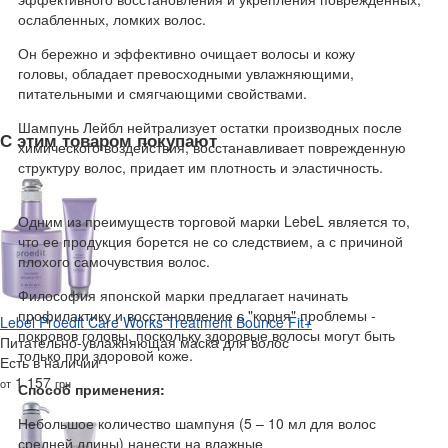
ослабленных, ломких волос.
Он бережно и эффективно очищает волосы и кожу
головы, обладает превосходными увлажняющими,
питательными и смягчающими свойствами.
Шампунь Лейбл нейтрализует остатки производных после
С этим товаром покупают
химического воздействия, восстанавливает поврежденную
структуру волос, придает им плотность и эластичность.
Одним из преимуществ торговой марки LebeL является то,
что ее продукция борется не со следствием, а с причиной
плохого самочувствия волос.
Философия японской марки предлагает начинать
профилактику и восстановление с "корня" проблемы -
Lebel Proedit Care Works Treatment Bounce Fit+
покровов головы, поскольку здоровые волосы могут быть
Питательно-увлажняющая маска для волос
только при здоровой коже.
Есть в наличии
1 157
от
грн
Способ применения:
Небольшое количество шампуня (5 – 10 мл для волос
средней длины) нанести на влажные