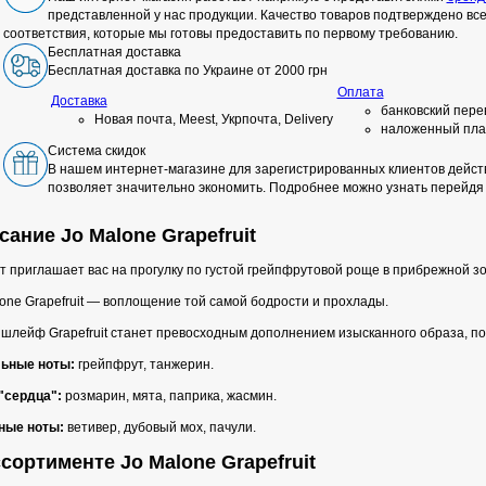
представленной у нас продукции. Качество товаров подтверждено в
соответствия, которые мы готовы предоставить по первому требованию.
Бесплатная доставка
Бесплатная доставка по Украине от 2000 грн
Оплата
Доставка
банковский пере
Новая почта, Meest, Укрпочта, Delivery
наложенный пла
Система скидок
В нашем интернет-магазине для зарегистрированных клиентов действ
позволяет значительно экономить. Подробнее можно узнать перейдя
сание Jo Malone Grapefruit
 приглашает вас на прогулку по густой грейпфрутовой роще в прибрежной з
one Grapefruit — воплощение той самой бодрости и прохлады.
 шлейф Grapefruit станет превосходным дополнением изысканного образа, п
ьные ноты:
грейпфрут, танжерин.
"сердца":
розмарин, мята, паприка, жасмин.
ные ноты:
ветивер, дубовый мох, пачули.
сортименте Jo Malone Grapefruit