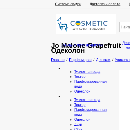
Система скидок
Доставка и оплата
Дек
Jo Malone Grapefruit
Бренды и производители
ко
Одеколон
Главная
/
Парфюмерия
/
Для всех
/
Унисекс
Туалетная вода
Тестер
Парфюмированная
вода
Одеколон
Туалетная вода
Тестер
Парфюмированная
вода
Одеколон
Духи
Стик