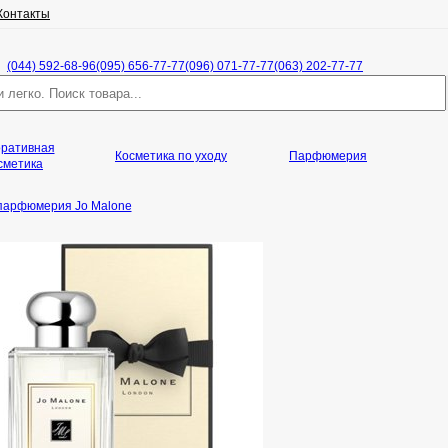
Контакты
(044) 592-68-96
(095) 656-77-77
(096) 071-77-77
(063) 202-77-77
оративная
Косметика по уходу
Парфюмерия
сметика
 парфюмерия Jo Malone