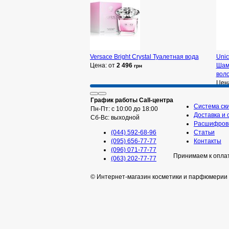
Versace Bright Crystal Туалетная вода
Unic
Цена: от
2 496
Шам
грн
вол
Цен
График работы Call-центра
Система ск
Пн-Пт: с 10:00 до 18:00
Доставка и 
Сб-Вс: выходной
Расшифровк
(044) 592-68-96
Статьи
(095) 656-77-77
Контакты
(096) 071-77-77
Принимаем к опла
(063) 202-77-77
© Интернет-магазин косметики и парфюмерии 