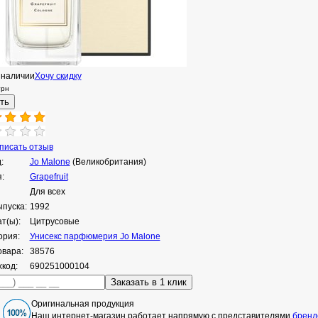
 наличии
Хочу скидку
грн
исать отзыв
:
Jo Malone
(Великобритания)
:
Grapefruit
Для всех
ыпуска:
1992
т(ы):
Цитрусовые
ория:
Унисекс парфюмерия Jo Malone
овара:
38576
код:
690251000104
Оригинальная продукция
Наш интернет-магазин работает напрямую с представителями
бренд