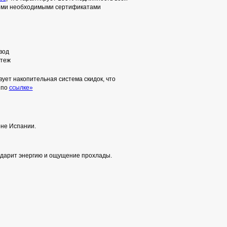
семи необходимыми сертификатами
вод
теж
ует накопительная система скидок, что
 по
ссылке»
оне Испании.
одарит энергию и ощущение прохлады.