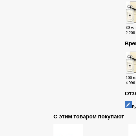
30 мл
2 208
Вре
100 м
4 996
Отз
Бу
С этим товаром покупают