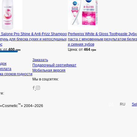
 Salone Pro Shine & Anti-Frizz Shampoo
Perlweiss White & Gloss Toothpaste Зуб
пунь для блеска сухих и непослушных
паста с мгновенным результатом бели
ос
и сияния зубов
а: от
400
Цена: от
464
грн
грн
Заказать
идок
Подарочный сертификат
оплата
Мобильная версия
а сроков годности
Мы в соцсетях:
те:
UA
RU
Se
™
«Cosmetic
» 2004–2026