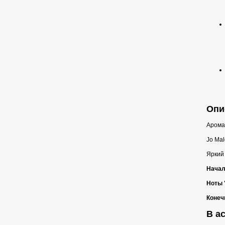
Опи
Аромат
Jo Mal
Яркий
Начал
Ноты 
Конеч
В ас