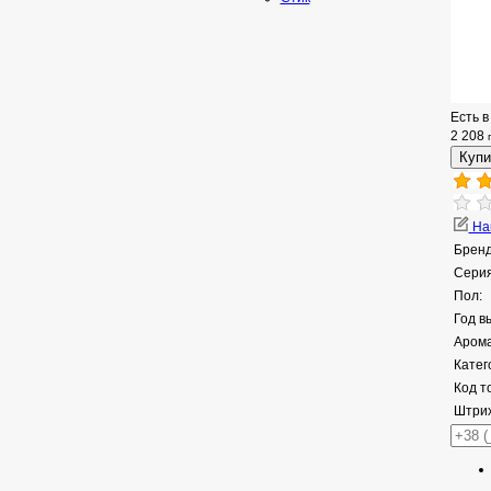
Есть в
2 208
Нап
Бренд
Серия
Пол:
Год в
Арома
Катег
Код т
Штрих