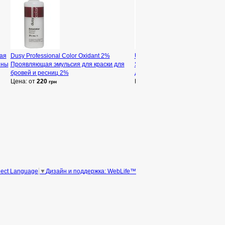
ная
Dusy Professional Color Oxidant 2%
Unic Hyaluronic Keratin Regener
зны
Проявляющая эмульсия для краски для
Shampoo Восстанавливающий
бровей и ресниц 2%
для ломких и поврежденных во
Цена: от
220
Цена: от
290
грн
грн
Дизайн и поддержка: WebLife™
lect Language
▼