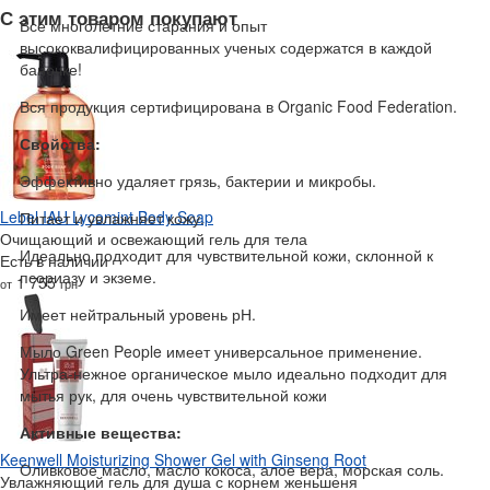
С этим товаром покупают
Все многолетние старания и опыт
высококвалифицированных ученых содержатся в каждой
баночке!
Вся продукция сертифицирована в Organic Food Federation.
Свойства:
Эффективно удаляет грязь, бактерии и микробы.
Lebel IAU Lycomint Body Soap
Питает и увлажняет кожу.
Очищающий и освежающий гель для тела
Идеально подходит для чувствительной кожи, склонной к
Есть в наличии
псориазу и экземе.
1 755
от
грн
Имеет нейтральный уровень рН.
Мыло Green People имеет универсальное применение.
Ультра-нежное органическое мыло идеально подходит для
мытья рук, для очень чувствительной кожи
Активные вещества:
Keenwell Moisturizing Shower Gel with Ginseng Root
Оливковое масло, масло кокоса, алое вера, морская соль.
Увлажняющий гель для душа с корнем женьшеня