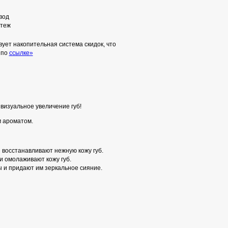
вод
теж
ует накопительная система скидок, что
 по
ссылке»
изуальное увеличение губ!
м ароматом.
восстанавливают нежную кожу губ.
и омолаживают кожу губ.
 и придают им зеркальное сияние.