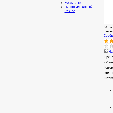
Косметички
Пинцет для бровей
Разное
83
грн
Закон
Сообщ
Нап
Бренд
Объе
Катег
Код т
Штрих