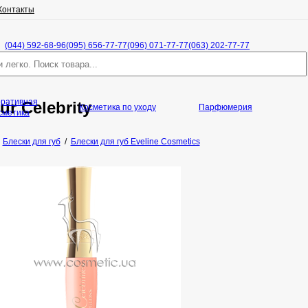
Контакты
(044) 592-68-96
(095) 656-77-77
(096) 071-77-77
(063) 202-77-77
оративная
ur Celebrity
Косметика по уходу
Парфюмерия
сметика
/
Блески для губ
/
Блески для губ Eveline Cosmetics