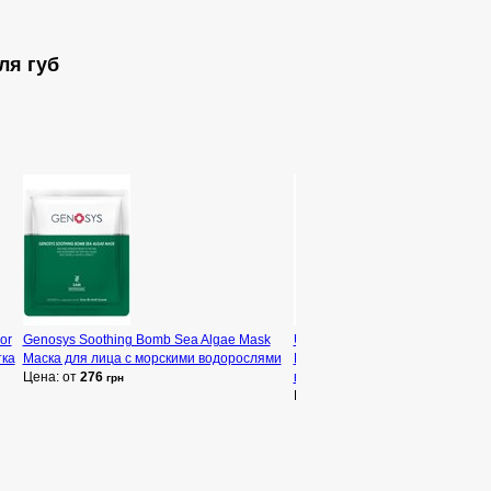
ля губ
or
Genosys Soothing Bomb Sea Algae Mask
Unic Salone Pro Shine & Anti-Fr
ка
Маска для лица с морскими водорослями
Шампунь для блеска сухих и н
Цена: от
276
волос
грн
Цена: от
400
грн