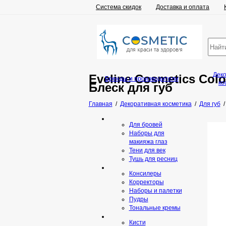
Система скидок
Доставка и оплата
Дек
Eveline Cosmetics Colo
Бренды и производители
ко
Блеск для губ
Главная
/
Декоративная косметика
/
Для губ
Для бровей
Наборы для
макияжа глаз
Тени для век
Тушь для ресниц
Консилеры
Корректоры
Наборы и палетки
Пудры
Тональные кремы
Кисти