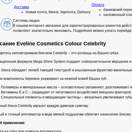
Оплата
Доставка
банковский пере
Новая почта, Meest, Укрпочта, Delivery
наложенный пла
Система скидок
В нашем интернет-магазине для зарегистрированных клиентов действ
позволяет значительно экономить. Подробнее можно узнать перейдя
ание Eveline Cosmetics Colour Celebrity
итесь неповторимым блеском Celebrity – это роскошь на Ваших губах.
ационная формула Mega Shine System подарит соблазнительное мерцание и в
 блеск обладает легкой тающей текстурой и изысканным фруктово-ванильны
е компоненты бережно ухаживают за нежной кожей Ваших губ:
Полимеры и минеральные масла – основательно увлажняют, разглаживают и 
Витамины E и C – защищают от негативного воздействия внешних факторов 
Специальные пигменты и мерцающие частицы – визуально увеличивают губы
ый блеск Celebrity украсит каждую дамскую сумочку.
й и точный аппликатор в виде мягкой подушечки облегчит нанесение блеска.
б применения:
ти на губы при помощи аппликатора.