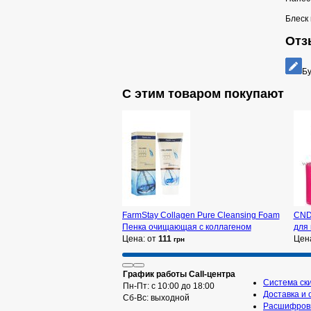
Блеск 
Отзы
Бу
С этим товаром покупают
FarmStay Collagen Pure Cleansing Foam
CND 
Пенка очищающая с коллагеном
для 
Цена: от
111
Цен
грн
График работы Call-центра
Система ск
Пн-Пт: с 10:00 до 18:00
Доставка и 
Сб-Вс: выходной
Расшифровк