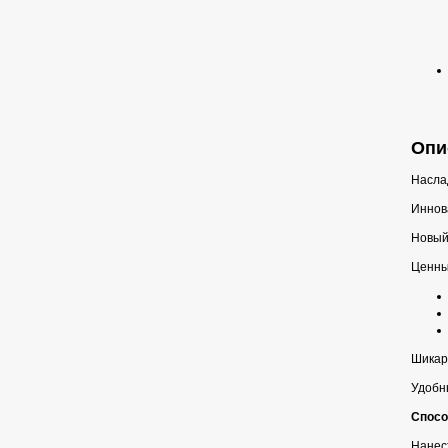
Опис
Наслад
Иннов
Новый
Ценны
Шикарн
Удобны
Спосо
Нанес