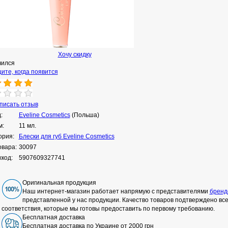
Хочу скидку
чился
ите, когда появится
исать отзыв
:
Eveline Cosmetics
(Польша)
м:
11 мл.
ория:
Блески для губ Eveline Cosmetics
овара:
30097
код:
5907609327741
Оригинальная продукция
Наш интернет-магазин работает напрямую с представителями
бренд
представленной у нас продукции. Качество товаров подтверждено в
соответствия, которые мы готовы предоставить по первому требованию.
Бесплатная доставка
Бесплатная доставка по Украине от 2000 грн