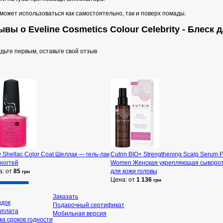
может использоваться как самостоятельно, так и поверх помады.
вы о Eveline Cosmetics Colour Celebrity - Блеск д
дьте первым, оставьте свой отзыв
Shellac Color Coat Шеллак — гель-лак
Cutrin BIO+ Strengthening Scalp Serum F
ногтей
Women Женская укрепляющая сыворот
а: от
85
для кожи головы
грн
Цена: от
1 136
грн
Заказать
идок
Подарочный сертификат
оплата
Мобильная версия
а сроков годности